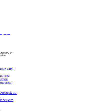
видящих
ца –
14:00
й день
альская, 24.
ail.ru
ации Соль-
иотеки
округа
ношеская
лиотека им.
-Илецкого