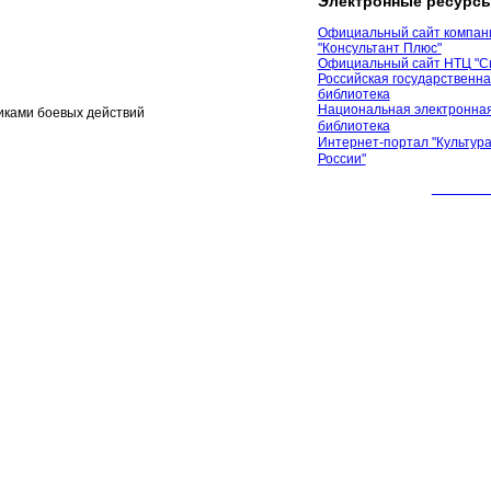
Электронные ресурс
Официальный сайт компан
"Консультант Плюс"
Официальный сайт НТЦ "С
Российская государственн
библиотека
Национальная электронная
иками боевых действий
библиотека
Интернет-портал "Культура
России"
© 2012 М