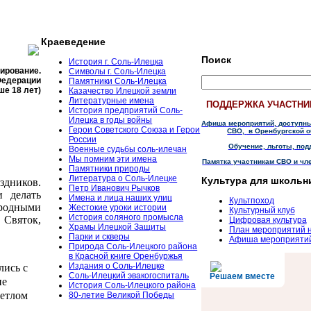
Краеведение
Поиск
История г. Соль-Илецка
тирование.
Символы г. Соль-Илецка
Федерации
Памятники Соль-Илецка
ше 18 лет)
Казачество Илецкой земли
Литературные имена
ПОДДЕРЖКА УЧАСТНИ
История предприятий Соль-
Илецка в годы войны
Афиша мероприятий, доступн
Герои Советского Союза и Герои
СВО,
в Оренбургской о
России
Обучение, льготы, под
Военные судьбы соль-илечан
Мы помним эти имена
Памятка участникам СВО и чл
Памятники природы
Литература о Соль-Илецке
Культура для школьн
здников.
Петр Иванович Рычков
и делать
Имена и лица наших улиц
Культпоход
ародными
Жестокие уроки истории
Культурный клуб
История соляного промысла
 Святок,
Цифровая культура
Храмы Илецкой Защиты
План мероприятий 
Парки и скверы
Афиша мероприяти
Природа Соль-Илецкого района
в Красной книге Оренбуржья
Издания о Соль-Илецке
лись с
Соль-Илецкий эвакогоспиталь
Решаем вместе
ие
История Соль-Илецкого района
ветлом
80-летие Великой Победы