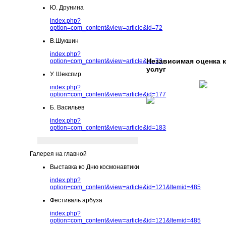
Ю. Друнина
index.php?
option=com_content&view=article&id=72
В.Шукшин
index.php?
Независимая оценка 
option=com_content&view=article&id=73
услуг
У. Шекспир
index.php?
option=com_content&view=article&id=177
Б. Васильев
index.php?
option=com_content&view=article&id=183
Галерея на главной
Выставка ко Дню космонавтики
index.php?
option=com_content&view=article&id=121&Itemid=485
Фестиваль арбуза
index.php?
option=com_content&view=article&id=121&Itemid=485