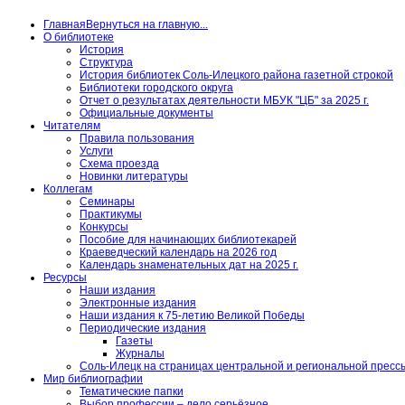
Главная
Вернуться на главную...
О библиотеке
История
Структура
История библиотек Соль-Илецкого района газетной строкой
Библиотеки городского округа
Отчет о результатах деятельности МБУК "ЦБ" за 2025 г.
Официальные документы
Читателям
Правила пользования
Услуги
Схема проезда
Новинки литературы
Коллегам
Семинары
Практикумы
Конкурсы
Пособие для начинающих библиотекарей
Краеведческий календарь на 2026 год
Календарь знаменательных дат на 2025 г.
Ресурсы
Наши издания
Электронные издания
Наши издания к 75-летию Великой Победы
Периодические издания
Газеты
Журналы
Соль-Илецк на страницах центральной и региональной пресс
Мир библиографии
Тематические папки
Выбор профессии – дело серьёзное