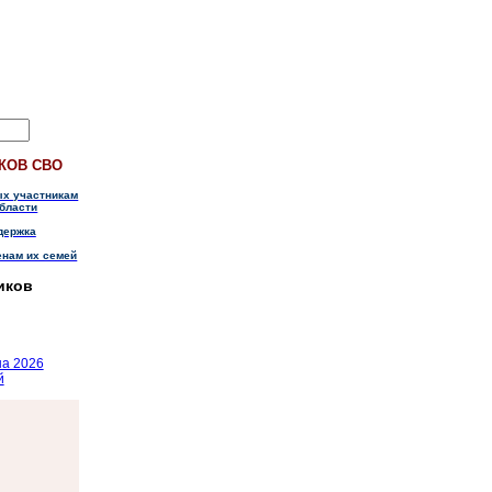
КОВ СВО
ых участникам
бласти
держка
енам их семей
иков
на 2026
й