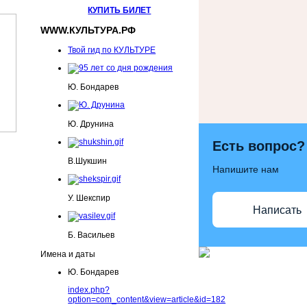
КУПИТЬ БИЛЕТ
WWW.КУЛЬТУРА.РФ
Твой гид по КУЛЬТУРЕ
Ю. Бондарев
Ю. Друнина
Есть вопрос?
В.Шукшин
Напишите нам
У. Шекспир
Написать
Б. Васильев
Имена и даты
Ю. Бондарев
index.php?
option=com_content&view=article&id=182