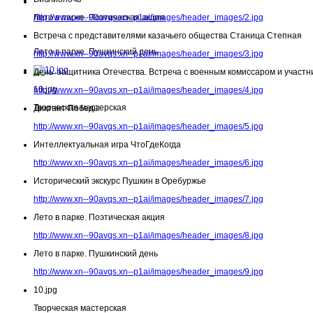
Лето в парке. Поэтическая акция
http://www.xn--90avqs.xn--p1ai/images/header_images/2.jpg
Встреча с представителями казачьего общества Станица Степная
Лето в парке. Пушкинский день
http://www.xn--90avqs.xn--p1ai/images/header_images/3.jpg
День защитника Отечества. Встреча с военным комиссаром и участн
10.jpg
http://www.xn--90avqs.xn--p1ai/images/header_images/4.jpg
Творческая мастерская
Диктант Победы
http://www.xn--90avqs.xn--p1ai/images/header_images/5.jpg
Интеллектуальная игра ЧтоГдеКогда
http://www.xn--90avqs.xn--p1ai/images/header_images/6.jpg
Исторический экскурс Пушкин в Оребуржье
http://www.xn--90avqs.xn--p1ai/images/header_images/7.jpg
Лето в парке. Поэтическая акция
http://www.xn--90avqs.xn--p1ai/images/header_images/8.jpg
Лето в парке. Пушкинский день
http://www.xn--90avqs.xn--p1ai/images/header_images/9.jpg
10.jpg
Творческая мастерская