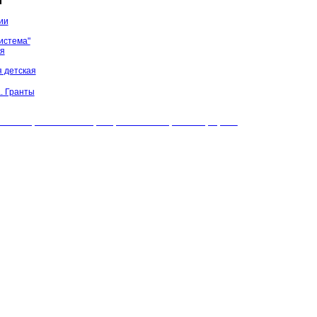
ы
ии
истема"
ая
 детская
. Гранты
БУК "МЦБС" Соль-Илецкого района. Все права защищены.