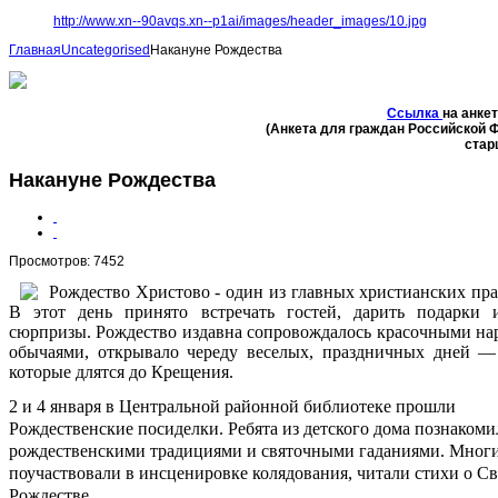
http://www.xn--90avqs.xn--p1ai/images/header_images/10.jpg
Главная
Uncategorised
Накануне Рождества
Ссылка
на анке
(Анкета для граждан Российской 
стар
Накануне Рождества
Просмотров: 7452
Рождество Христово - один из главных христианских пра
В этот день принято встречать гостей, дарить подарки 
сюрпризы. Рождество издавна сопровождалось красочными н
обычаями, открывало череду веселых, праздничных дней —
которые длятся до Крещения.
2 и 4 января в Центральной районной библиотеке прошли
Рождественские посиделки. Ребята из детского дома познакоми
рождественскими традициями и святочными гаданиями. Мног
поучаствовали в инсценировке колядования, читали стихи о С
Рождестве.