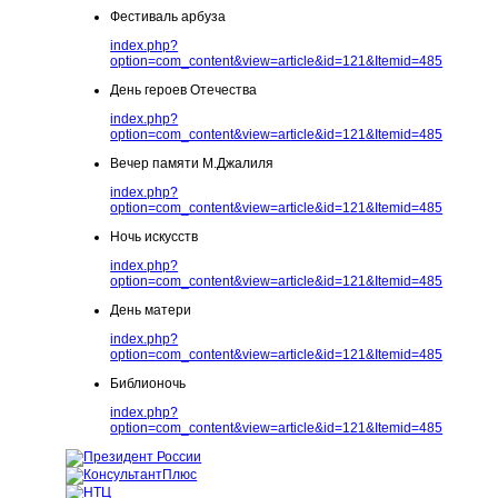
Фестиваль арбуза
index.php?
option=com_content&view=article&id=121&Itemid=485
День героев Отечества
index.php?
option=com_content&view=article&id=121&Itemid=485
Вечер памяти М.Джалиля
index.php?
option=com_content&view=article&id=121&Itemid=485
Ночь искусств
index.php?
option=com_content&view=article&id=121&Itemid=485
День матери
index.php?
option=com_content&view=article&id=121&Itemid=485
Библионочь
index.php?
option=com_content&view=article&id=121&Itemid=485