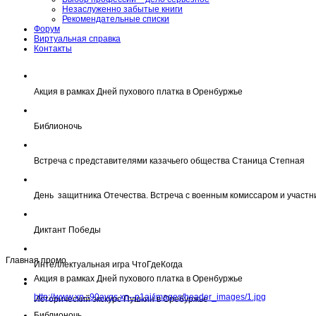
Незаслуженно забытые книги
Рекомендательные списки
Форум
Виртуальная справка
Контакты
Акция в рамках Дней пухового платка в Оренбуржье
Библионочь
Встреча с представителями казачьего общества Станица Степная
День защитника Отечества. Встреча с военным комиссаром и участн
Диктант Победы
Главная промо
Интеллектуальная игра ЧтоГдеКогда
Акция в рамках Дней пухового платка в Оренбуржье
http://www.xn--90avqs.xn--p1ai/images/header_images/1.jpg
Исторический экскурс Пушкин в Оребуржье
Библионочь