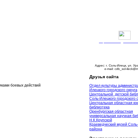
Версия сайта для слабо
График работы:
Понедельник – пятни
с 9:00 до 18:00
Суббота – с 10:00 до 
Воскресенье – выходно
Адрес: г. Соль-Илецк, ул. Ур
e-mail: cdb_sol-ileck@m
Друзья сайта
иками боевых действий
Отдел культуры администр
Илецкого городского округа
Центральной детской библ
Соль-Илецкого городского 
Центральная областная ю
библиотека
Оренбургская областная
универсальная научная биб
Н.К.Крупской
Краеведческий музей Соль
района