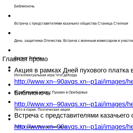
Библионочь
Встреча с представителями казачьего общества Станица Степная
День защитника Отечества. Встреча с военным комиссаром и участн
Главная промо
Диктант Победы
Акция в рамках Дней пухового платка
Интеллектуальная игра ЧтоГдеКогда
http://www.xn--90avqs.xn--p1ai/images/h
Библионочь
Исторический экскурс Пушкин в Оребуржье
http://www.xn--90avqs.xn--p1ai/images/h
Лето в парке. Поэтическая акция
Встреча с представителями казачьего
http://www.xn--90avqs.xn--p1ai/images/h
Лето в парке. Пушкинский день