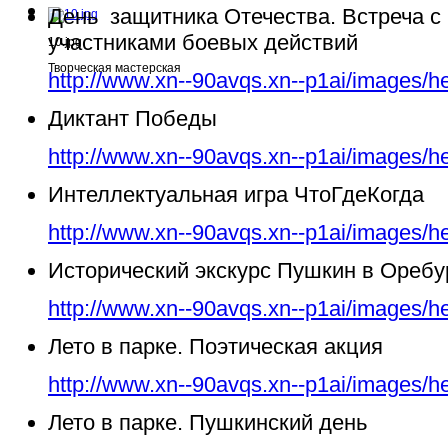
День защитника Отечества. Встреча с
участниками боевых действий
10.jpg
Творческая мастерская
http://www.xn--90avqs.xn--p1ai/images/h
Диктант Победы
http://www.xn--90avqs.xn--p1ai/images/h
Интеллектуальная игра ЧтоГдеКогда
http://www.xn--90avqs.xn--p1ai/images/h
Исторический экскурс Пушкин в Ореб
http://www.xn--90avqs.xn--p1ai/images/h
Лето в парке. Поэтическая акция
http://www.xn--90avqs.xn--p1ai/images/h
Лето в парке. Пушкинский день