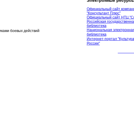
Электронные ресурс
Официальный сайт компан
"Консультант Плюс"
Официальный сайт НТЦ "С
Российская государственн
библиотека
Национальная электронная
иками боевых действий
библиотека
Интернет-портал "Культура
России"
© 2012 М