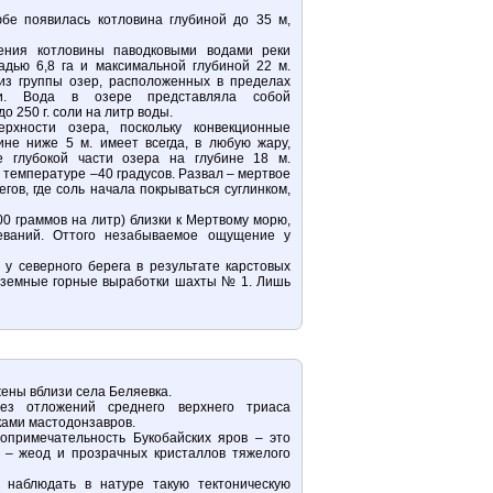
бе появилась котловина глубиной до 35 м,
ения котловины паводковыми водами реки
дью 6,8 га и максимальной глубиной 22 м.
из группы озер, расположенных в пределах
ли. Вода в озере представляла собой
 250 г. соли на литр воды.
рхности озера, поскольку конвекционные
ине ниже 5 м. имеет всегда, в любую жару,
е глубокой части озера на глубине 18 м.
 температуре –40 градусов. Развал – мертвое
гов, где соль начала покрываться суглинком,
0 граммов на литр) близки к Мертвому морю,
еваний. Оттого незабываемое ощущение у
 у северного берега в результате карстовых
одземные горные выработки шахты № 1. Лишь
ены вблизи села Беляевка.
з отложений среднего верхнего триаса
ками мастодонзавров.
опримечательность Букобайских яров – это
 – жеод и прозрачных кристаллов тяжелого
 наблюдать в натуре такую тектоническую