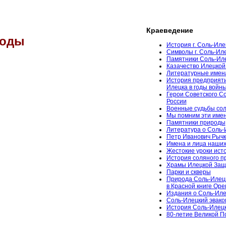
Краеведение
роды
История г. Соль-Иле
Символы г. Соль-Ил
Памятники Соль-Ил
Казачество Илецкой
Литературные имен
История предприяти
Илецка в годы войн
Герои Советского С
России
Военные судьбы сол
Мы помним эти име
Памятники природы
Литература о Соль-
Петр Иванович Рычк
Имена и лица наших
Жестокие уроки ист
История соляного 
Храмы Илецкой За
Парки и скверы
Природа Соль-Илец
в Красной книге Ор
Издания о Соль-Иле
Соль-Илецкий эвако
История Соль-Илецк
80-летие Великой 