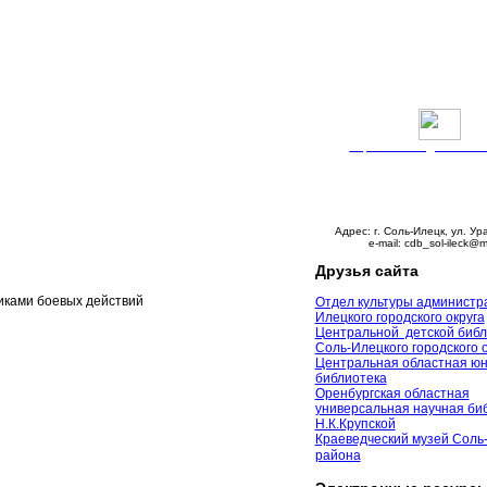
Версия сайта для слабо
График работы:
Понедельник – пятни
с 9:00 до 18:00
Суббота – с 10:00 до 
Воскресенье – выходно
Адрес: г. Соль-Илецк, ул. Ур
e-mail: cdb_sol-ileck@m
Друзья сайта
иками боевых действий
Отдел культуры администр
Илецкого городского округа
Центральной детской библ
Соль-Илецкого городского 
Центральная областная ю
библиотека
Оренбургская областная
универсальная научная биб
Н.К.Крупской
Краеведческий музей Соль
района