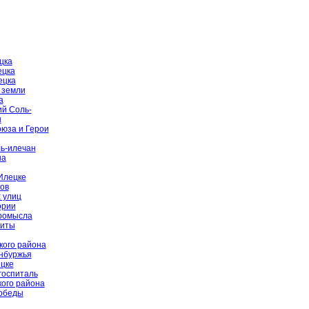
цка
ецка
ецка
 земли
а
й Соль-
ы
оюза и Герои
ь-илечан
на
Илецке
ов
 улиц
ории
промысла
щиты
кого района
енбуржья
цке
госпиталь
ого района
Победы