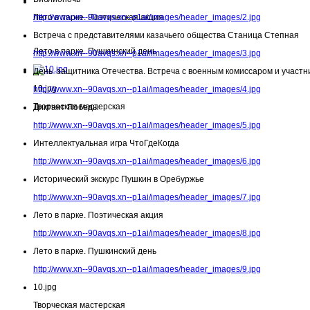
Лето в парке. Поэтическая акция
http://www.xn--90avqs.xn--p1ai/images/header_images/2.jpg
Встреча с представителями казачьего общества Станица Степная
Лето в парке. Пушкинский день
http://www.xn--90avqs.xn--p1ai/images/header_images/3.jpg
День защитника Отечества. Встреча с военным комиссаром и участн
10.jpg
http://www.xn--90avqs.xn--p1ai/images/header_images/4.jpg
Творческая мастерская
Диктант Победы
http://www.xn--90avqs.xn--p1ai/images/header_images/5.jpg
Интеллектуальная игра ЧтоГдеКогда
http://www.xn--90avqs.xn--p1ai/images/header_images/6.jpg
Исторический экскурс Пушкин в Оребуржье
http://www.xn--90avqs.xn--p1ai/images/header_images/7.jpg
Лето в парке. Поэтическая акция
http://www.xn--90avqs.xn--p1ai/images/header_images/8.jpg
Лето в парке. Пушкинский день
http://www.xn--90avqs.xn--p1ai/images/header_images/9.jpg
10.jpg
Творческая мастерская