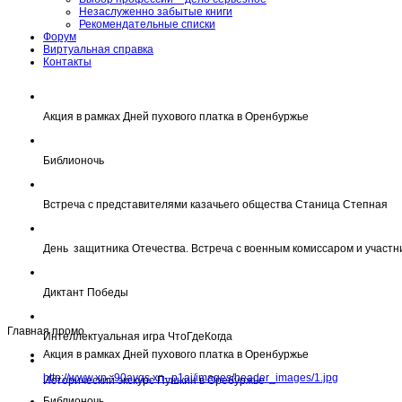
Незаслуженно забытые книги
Рекомендательные списки
Форум
Виртуальная справка
Контакты
Акция в рамках Дней пухового платка в Оренбуржье
Библионочь
Встреча с представителями казачьего общества Станица Степная
День защитника Отечества. Встреча с военным комиссаром и участн
Диктант Победы
Главная промо
Интеллектуальная игра ЧтоГдеКогда
Акция в рамках Дней пухового платка в Оренбуржье
http://www.xn--90avqs.xn--p1ai/images/header_images/1.jpg
Исторический экскурс Пушкин в Оребуржье
Библионочь