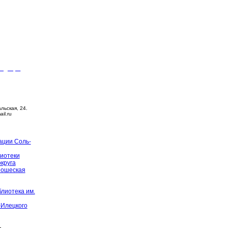
видящих
ца –
14:00
й день
альская, 24.
ail.ru
ации Соль-
иотеки
округа
ношеская
лиотека им.
-Илецкого