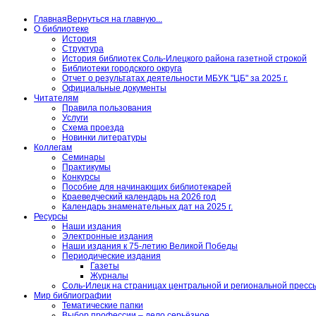
Главная
Вернуться на главную...
О библиотеке
История
Структура
История библиотек Соль-Илецкого района газетной строкой
Библиотеки городского округа
Отчет о результатах деятельности МБУК "ЦБ" за 2025 г.
Официальные документы
Читателям
Правила пользования
Услуги
Схема проезда
Новинки литературы
Коллегам
Семинары
Практикумы
Конкурсы
Пособие для начинающих библиотекарей
Краеведческий календарь на 2026 год
Календарь знаменательных дат на 2025 г.
Ресурсы
Наши издания
Электронные издания
Наши издания к 75-летию Великой Победы
Периодические издания
Газеты
Журналы
Соль-Илецк на страницах центральной и региональной пресс
Мир библиографии
Тематические папки
Выбор профессии – дело серьёзное