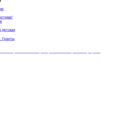
ы
ии
истема"
ая
 детская
. Гранты
БУК "МЦБС" Соль-Илецкого района. Все права защищены.