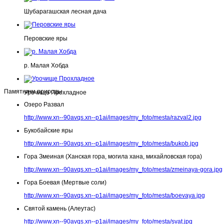
Шубарагашская лесная дача
Перовские яры
р. Малая Хобда
Памятники природы
Урочище Прохладное
Озеро Развал
http://www.xn--90avqs.xn--p1ai/images/my_foto/mesta/razval2.jpg
Букобайские яры
http://www.xn--90avqs.xn--p1ai/images/my_foto/mesta/bukob.jpg
Гора Змеиная (Ханская гора, могила хана, михайловская гора)
http://www.xn--90avqs.xn--p1ai/images/my_foto/mesta/zmeinaya-gora.jpg
Гора Боевая (Мертвые соли)
http://www.xn--90avqs.xn--p1ai/images/my_foto/mesta/boevaya.jpg
Святой камень (Алеутас)
http://www.xn--90avqs.xn--p1ai/images/my_foto/mesta/svat.jpg