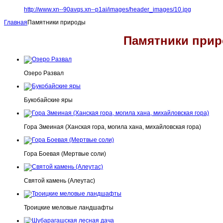
http://www.xn--90avqs.xn--p1ai/images/header_images/10.jpg
Главная
Памятники природы
Памятники при
Озеро Развал
Букобайские яры
Гора Змеиная (Ханская гора, могила хана, михайловская гора)
Гора Боевая (Мертвые соли)
Святой камень (Алеутас)
Троицкие меловые ландшафты