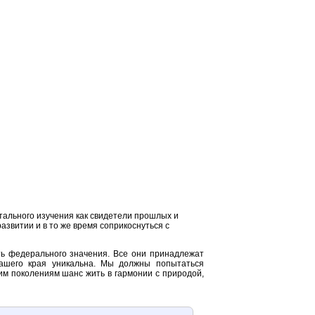
ального изучения как свидетели прошлых и
звитии и в то же время соприкоснуться с
ть федерального значения. Все они принадлежат
нашего края уникальна. Мы должны попытаться
им поколениям шанс жить в гармонии с природой,