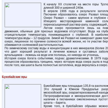
К началу ХХ столетия на месте горы Тузтю
длиной 300 и шириной 240м.
В апреле 1906 года в результате затопл
Песчанки образовалось озеро Развал площа
Озеро Развал – самое крупное и глубокое 
Илецкого месторождения каменной со
перенасыщенный раствор-рапу, содержащий до
Летом озеро прогревается лишь на пове
движения, обычные для пресных водоемов отсутствуют. Вода на глуб
отрицательную температуру, понижающуюся с глубиной. В наиболе
температура воды – 12 градусов. Зимой же Развал не замерзает даже при
озеро, лишенное по причине солености всякой жизни, но те участки бере
обживаются солянковой растительностью.
По химическому составу воды и концентрации в них минералов (более 20
что дает хороший результат в лечении кожных и суставных забол
купальщиков – лежишь на воде или ползешь, но никогда не утонешь.
История озера богата событиями, подчас драматическими. В 1979 году
процессов образовалась трещина, через которую вода озера ушла в п
после того, как шахта была полностью затоплена, вода вернулась в озеро.
Букобайские яры
Букобайские яры площадью 135,8 га располож
Это лучший в Южном Предуралье разре
мезозойской эры, охарактеризованный наход
Петрографическая и минералогическая дост
наличие в песчаниках ожелезненных пустот
шпата – барита.
Кроме того, в букобайских обрывах можно