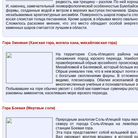
редкость, как трещину – разлом. По ней хоро
И, наконец, замечательный геоморфологической особенностью Букобайс
формы, созданные водой и ветром в верхних выступах песчаников. Шар
незабываемые архитектурные ансамбли. Поверхность шаров покрыта сло
косая слоистая толща песчаников. Кроме шаров, в обрывах много овально
Сложилось расхожее мнение, что это место обладает особой энергет
каменных шаров считается лучшим в области.
Гора Змеиная (Ханская гора, могила хана, михайловская гора)
На территории Соль-Илецкого района на
обнажения пород юрского периода. Наибол
правобережный обрыв эрозийного происхожде
Михайловкой и Беляевкой, который больше из
Обрыв уникален тем, что в нем вскрыт почт
с богатыми скоплениями фауны. В отложени
видимо, плезиозавра. Обилие ископаемой ф
многочисленные учебные и познавательные э
Побывавшие на горе обычно увозят с собой как памятные сувениры рос
раковины аммонитов, населявших море юрского периода.
Гора Боевая (Мертвые соли)
Природным аналогом Соль-Илецкой горы являе
северу от города Соль-Илецка на левобе
станции Боевая гора.
Эта гора представляет собой кольцевой вал 
Вал окружает круглую впадину, в которой 