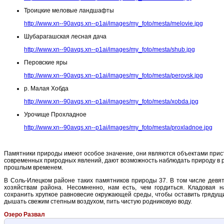
Троицкие меловые ландшафты
http://www.xn--90avqs.xn--p1ai/images/my_foto/mesta/melovie.jpg
Шубарагашская лесная дача
http://www.xn--90avqs.xn--p1ai/images/my_foto/mesta/shub.jpg
Перовские яры
http://www.xn--90avqs.xn--p1ai/images/my_foto/mesta/perovsk.jpg
р. Малая Хобда
http://www.xn--90avqs.xn--p1ai/images/my_foto/mesta/xobda.jpg
Урочище Прохладное
http://www.xn--90avqs.xn--p1ai/images/my_foto/mesta/proxladnoe.jpg
Памятники природы имеют особое значение, они являются объектами прист
современных природных явлений, дают возможность наблюдать природу в ра
прошлым временем.
В Соль-Илецком районе таких памятников природы 37. В том числе девя
хозяйствам района. Несомненно, нам есть, чем гордиться. Кладовая 
сохранить хрупкое равновесие окружающей среды, чтобы оставить грядущ
дышать свежим степным воздухом, пить чистую родниковую воду.
Озеро Развал