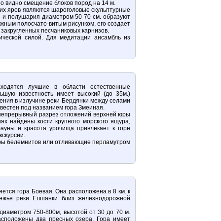
шо видно смещение блоков пород на 14 м.
ких яров являются шароголовые скульптурные
ы и полушария диаметром 50-70 см. образуют
жным полосчато-витым рисунком, его создает
 закругленных песчаниковых карнизов.
ической силой. Для медитации ансамбль из
ходятся лучшие в области естественные
ьшую известность имеет высокий (до 35м.)
ния в излучине реки Бердянки между селами
вестен под названием гора Змеиная.
и непрерывный разрез отложений верхней юры
ях найдены кости крупного морского ящура,
ауны и красота урочища привлекает к горе
кскурсии.
тры белемнитов или отливающие перламутром
тся гора Боевая. Она расположена в 8 км. к
режье реки Елшанки близ железнодорожной
диаметром 750-800м, высотой от 30 до 70 м.
расположены два пресных озера. Гора имеет