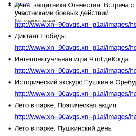
День защитника Отечества. Встреча с
участниками боевых действий
10.jpg
Творческая мастерская
http://www.xn--90avqs.xn--p1ai/images/h
Диктант Победы
http://www.xn--90avqs.xn--p1ai/images/h
Интеллектуальная игра ЧтоГдеКогда
http://www.xn--90avqs.xn--p1ai/images/h
Исторический экскурс Пушкин в Ореб
http://www.xn--90avqs.xn--p1ai/images/h
Лето в парке. Поэтическая акция
http://www.xn--90avqs.xn--p1ai/images/h
Лето в парке. Пушкинский день