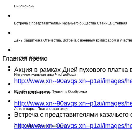
Библионочь
Встреча с представителями казачьего общества Станица Степная
День защитника Отечества. Встреча с военным комиссаром и участн
Главная промо
Диктант Победы
Акция в рамках Дней пухового платка
Интеллектуальная игра ЧтоГдеКогда
http://www.xn--90avqs.xn--p1ai/images/h
Библионочь
Исторический экскурс Пушкин в Оребуржье
http://www.xn--90avqs.xn--p1ai/images/h
Лето в парке. Поэтическая акция
Встреча с представителями казачьего
http://www.xn--90avqs.xn--p1ai/images/h
Лето в парке. Пушкинский день