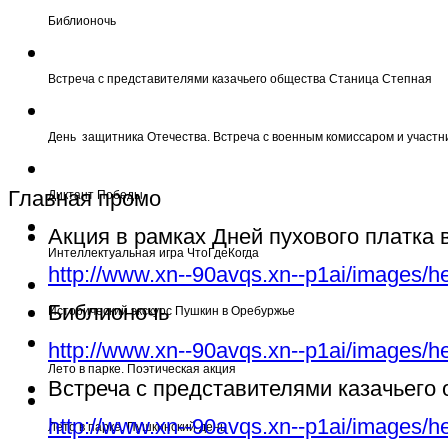
Библионочь
Встреча с представителями казачьего общества Станица Степная
День защитника Отечества. Встреча с военным комиссаром и участн
Главная промо
Диктант Победы
Акция в рамках Дней пухового платка
Интеллектуальная игра ЧтоГдеКогда
http://www.xn--90avqs.xn--p1ai/images/h
Библионочь
Исторический экскурс Пушкин в Оребуржье
http://www.xn--90avqs.xn--p1ai/images/h
Лето в парке. Поэтическая акция
Встреча с представителями казачьего
http://www.xn--90avqs.xn--p1ai/images/h
Лето в парке. Пушкинский день