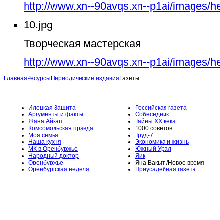
http://www.xn--90avqs.xn--p1ai/images/h
10.jpg
Творческая мастерская
http://www.xn--90avqs.xn--p1ai/images/h
Главная
Ресурсы
Периодические издания
Газеты
Илецкая Защита
Российская газета
Аргументы и факты
Собеседник
Жана Айкап
Тайны ХХ века
Комсомольская правда
1000 советов
Моя семья
Труд-7
Наша кухня
Экономика и жизнь
МК в Оренбуржье
Южный Урал
Народный доктор
Яик
Оренбуржье
Яна Вакыт /Новое время
Оренбургская неделя
Приусадебная газета