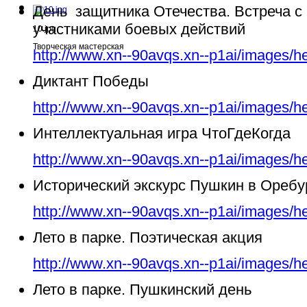
День защитника Отечества. Встреча с
участниками боевых действий
10.jpg
Творческая мастерская
http://www.xn--90avqs.xn--p1ai/images/h
Диктант Победы
http://www.xn--90avqs.xn--p1ai/images/h
Интеллектуальная игра ЧтоГдеКогда
http://www.xn--90avqs.xn--p1ai/images/h
Исторический экскурс Пушкин в Ореб
http://www.xn--90avqs.xn--p1ai/images/h
Лето в парке. Поэтическая акция
http://www.xn--90avqs.xn--p1ai/images/h
Лето в парке. Пушкинский день