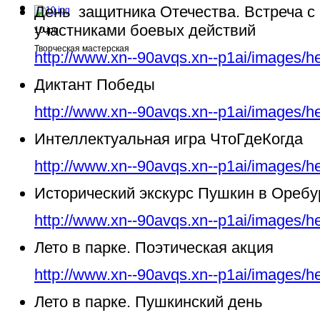
День защитника Отечества. Встреча с
участниками боевых действий
10.jpg
Творческая мастерская
http://www.xn--90avqs.xn--p1ai/images/h
Диктант Победы
http://www.xn--90avqs.xn--p1ai/images/h
Интеллектуальная игра ЧтоГдеКогда
http://www.xn--90avqs.xn--p1ai/images/h
Исторический экскурс Пушкин в Ореб
http://www.xn--90avqs.xn--p1ai/images/h
Лето в парке. Поэтическая акция
http://www.xn--90avqs.xn--p1ai/images/h
Лето в парке. Пушкинский день