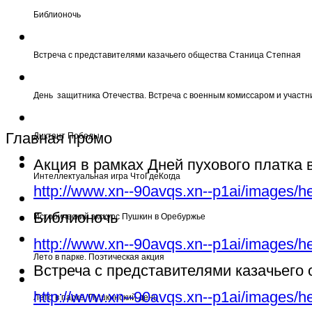
Библионочь
Встреча с представителями казачьего общества Станица Степная
День защитника Отечества. Встреча с военным комиссаром и участн
Главная промо
Диктант Победы
Акция в рамках Дней пухового платка
Интеллектуальная игра ЧтоГдеКогда
http://www.xn--90avqs.xn--p1ai/images/h
Библионочь
Исторический экскурс Пушкин в Оребуржье
http://www.xn--90avqs.xn--p1ai/images/h
Лето в парке. Поэтическая акция
Встреча с представителями казачьего
http://www.xn--90avqs.xn--p1ai/images/h
Лето в парке. Пушкинский день