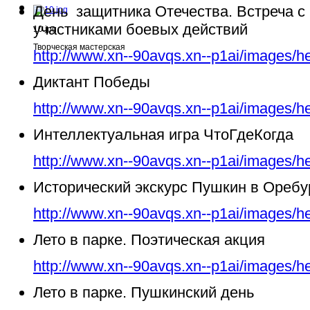
День защитника Отечества. Встреча с
участниками боевых действий
10.jpg
Творческая мастерская
http://www.xn--90avqs.xn--p1ai/images/h
Диктант Победы
http://www.xn--90avqs.xn--p1ai/images/h
Интеллектуальная игра ЧтоГдеКогда
http://www.xn--90avqs.xn--p1ai/images/h
Исторический экскурс Пушкин в Ореб
http://www.xn--90avqs.xn--p1ai/images/h
Лето в парке. Поэтическая акция
http://www.xn--90avqs.xn--p1ai/images/h
Лето в парке. Пушкинский день