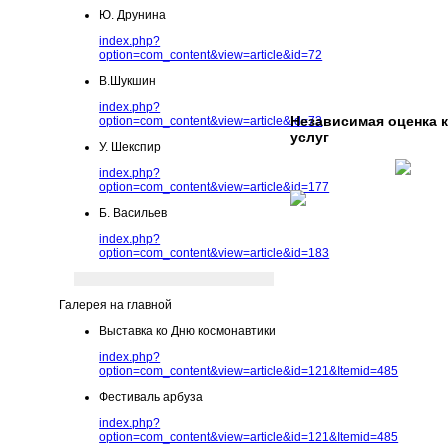
Ю. Друнина
index.php?
option=com_content&view=article&id=72
В.Шукшин
index.php?
Независимая оценка 
option=com_content&view=article&id=73
услуг
У. Шекспир
index.php?
option=com_content&view=article&id=177
Б. Васильев
index.php?
option=com_content&view=article&id=183
Галерея на главной
Выставка ко Дню космонавтики
index.php?
option=com_content&view=article&id=121&Itemid=485
Фестиваль арбуза
index.php?
option=com_content&view=article&id=121&Itemid=485