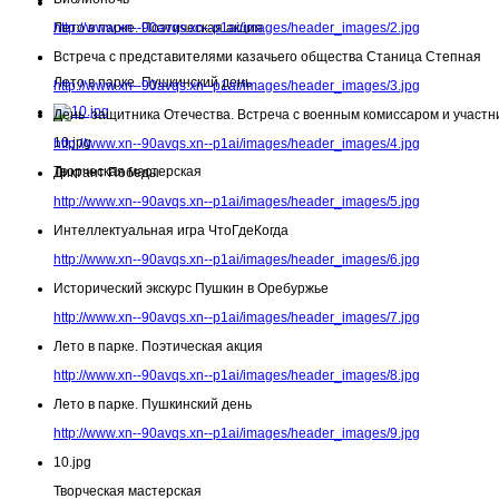
Лето в парке. Поэтическая акция
http://www.xn--90avqs.xn--p1ai/images/header_images/2.jpg
Встреча с представителями казачьего общества Станица Степная
Лето в парке. Пушкинский день
http://www.xn--90avqs.xn--p1ai/images/header_images/3.jpg
День защитника Отечества. Встреча с военным комиссаром и участн
10.jpg
http://www.xn--90avqs.xn--p1ai/images/header_images/4.jpg
Творческая мастерская
Диктант Победы
http://www.xn--90avqs.xn--p1ai/images/header_images/5.jpg
Интеллектуальная игра ЧтоГдеКогда
http://www.xn--90avqs.xn--p1ai/images/header_images/6.jpg
Исторический экскурс Пушкин в Оребуржье
http://www.xn--90avqs.xn--p1ai/images/header_images/7.jpg
Лето в парке. Поэтическая акция
http://www.xn--90avqs.xn--p1ai/images/header_images/8.jpg
Лето в парке. Пушкинский день
http://www.xn--90avqs.xn--p1ai/images/header_images/9.jpg
10.jpg
Творческая мастерская