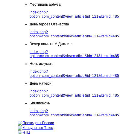
Фестиваль арбуза
index.php?
option=com_content&view=article&id=121&Itemid=485
День героев Отечества
index.php?
option=com_content&view=article&id=121&Itemid=485
Вечер памяти М.Джалиля
index.php?
option=com_content&view=article&id=121&Itemid=485
Ночь искусств
index.php?
option=com_content&view=article&id=121&Itemid=485
День матери
index.php?
option=com_content&view=article&id=121&Itemid=485
Библионочь
index.php?
option=com_content&view=article&id=121&Itemid=485