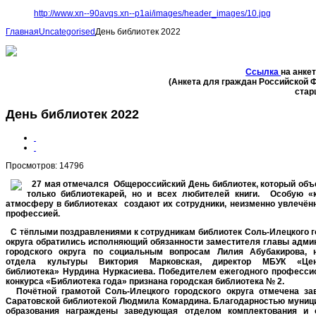
http://www.xn--90avqs.xn--p1ai/images/header_images/10.jpg
Главная
Uncategorised
День библиотек 2022
Ссылка
на анке
(Анкета для граждан Российской 
стар
День библиотек 2022
Просмотров: 14796
27 мая отмечался Общероссийский День библиотек, который объ
только библиотекарей, но и всех любителей книги.
Особую «
атмосферу в библиотеках создают их сотрудники, неизменно увлечён
профессией.
С тёплыми поздравлениями к сотрудникам библиотек Соль-Илецкого г
округа обратились исполняющий обязанности заместителя главы адми
городского округа по социальным вопросам Лилия Абубакирова, 
отдела культуры Виктория Марковская, директор МБУК «Цен
библиотека» Нурдина Нуркасиева. Победителем ежегодного професси
конкурса «Библиотека года» признана городская библиотека № 2.
Почётной грамотой Соль-Илецкого городского округа отмечена з
Саратовской библиотекой Людмила Комардина. Благодарностью муниц
образования награждены заведующая отделом комплектования и 