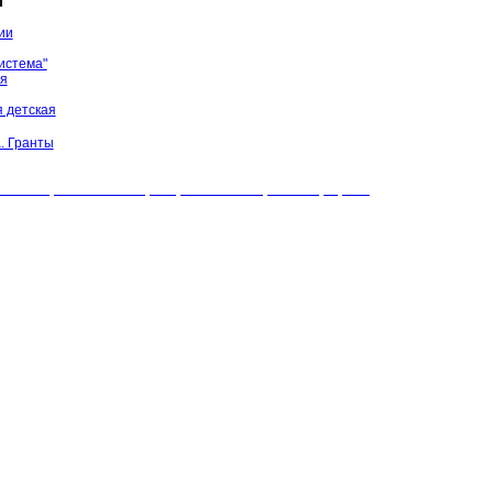
ы
ии
истема"
ая
 детская
. Гранты
БУК "МЦБС" Соль-Илецкого района. Все права защищены.