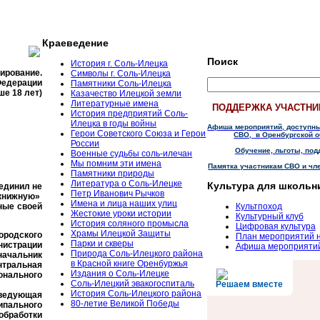
Краеведение
Поиск
История г. Соль-Илецка
тирование.
Символы г. Соль-Илецка
Федерации
Памятники Соль-Илецка
ше 18 лет)
Казачество Илецкой земли
Литературные имена
ПОДДЕРЖКА УЧАСТНИ
История предприятий Соль-
Илецка в годы войны
Афиша мероприятий, доступн
Герои Советского Союза и Герои
СВО,
в Оренбургской о
России
Обучение, льготы, под
Военные судьбы соль-илечан
Мы помним эти имена
Памятка участникам СВО и чл
Памятники природы
Литература о Соль-Илецке
Культура для школьн
единил не
Петр Иванович Рычков
книжную»
Имена и лица наших улиц
ные своей
Культпоход
Жестокие уроки истории
Культурный клуб
История соляного промысла
Цифровая культура
Храмы Илецкой Защиты
ородского
План мероприятий 
Парки и скверы
нистрации
Афиша мероприяти
Природа Соль-Илецкого района
начальник
в Красной книге Оренбуржья
тральная
Издания о Соль-Илецке
онального
Соль-Илецкий эвакогоспиталь
Решаем вместе
История Соль-Илецкого района
аведующая
80-летие Великой Победы
ипального
обработки