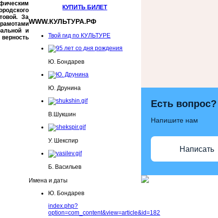
фическим
КУПИТЬ БИЛЕТ
ородского
товой. За
WWW.КУЛЬТУРА.РФ
грамотами
альной и
Твой гид по КУЛЬТУРЕ
 верность
Ю. Бондарев
Ю. Друнина
Есть вопрос?
В.Шукшин
Напишите нам
У. Шекспир
Написать
Б. Васильев
Имена и даты
Ю. Бондарев
index.php?
option=com_content&view=article&id=182