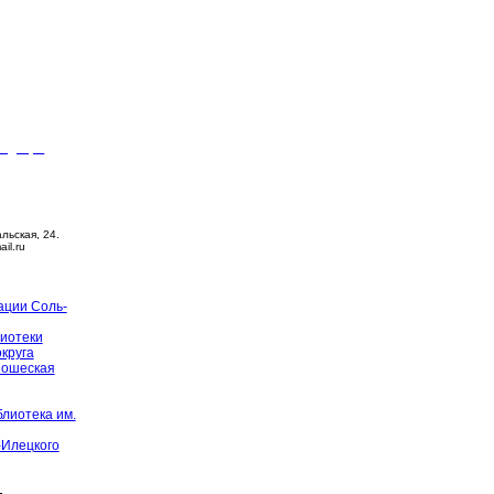
видящих
ца –
14:00
й день
альская, 24.
ail.ru
ации Соль-
иотеки
округа
ношеская
лиотека им.
-Илецкого