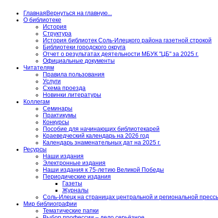
Главная
Вернуться на главную...
О библиотеке
История
Структура
История библиотек Соль-Илецкого района газетной строкой
Библиотеки городского округа
Отчет о результатах деятельности МБУК "ЦБ" за 2025 г.
Официальные документы
Читателям
Правила пользования
Услуги
Схема проезда
Новинки литературы
Коллегам
Семинары
Практикумы
Конкурсы
Пособие для начинающих библиотекарей
Краеведческий календарь на 2026 год
Календарь знаменательных дат на 2025 г.
Ресурсы
Наши издания
Электронные издания
Наши издания к 75-летию Великой Победы
Периодические издания
Газеты
Журналы
Соль-Илецк на страницах центральной и региональной пресс
Мир библиографии
Тематические папки
Выбор профессии – дело серьёзное