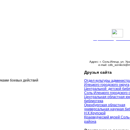
Версия сайта для слабо
График работы:
Понедельник – пятни
с 9:00 до 18:00
Суббота – с 10:00 до 
Воскресенье – выходно
Адрес: г. Соль-Илецк, ул. Ур
e-mail: cdb_sol-ileck@m
Друзья сайта
иками боевых действий
Отдел культуры администр
Илецкого городского округа
Центральной детской библ
Соль-Илецкого городского 
Центральная областная ю
библиотека
Оренбургская областная
универсальная научная биб
Н.К.Крупской
Краеведческий музей Соль
района