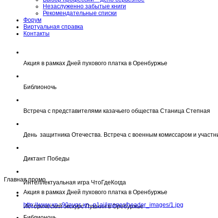
Незаслуженно забытые книги
Рекомендательные списки
Форум
Виртуальная справка
Контакты
Акция в рамках Дней пухового платка в Оренбуржье
Библионочь
Встреча с представителями казачьего общества Станица Степная
День защитника Отечества. Встреча с военным комиссаром и участн
Диктант Победы
Главная промо
Интеллектуальная игра ЧтоГдеКогда
Акция в рамках Дней пухового платка в Оренбуржье
http://www.xn--90avqs.xn--p1ai/images/header_images/1.jpg
Исторический экскурс Пушкин в Оребуржье
Библионочь