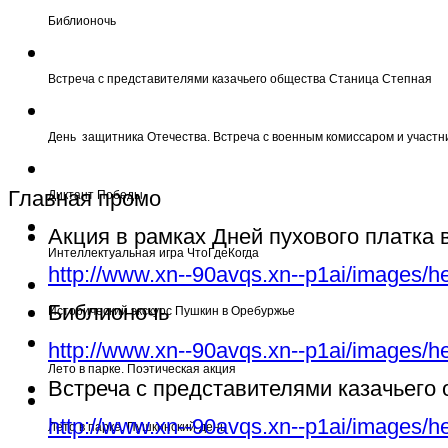
Библионочь
Встреча с представителями казачьего общества Станица Степная
День защитника Отечества. Встреча с военным комиссаром и участн
Главная промо
Диктант Победы
Акция в рамках Дней пухового платка
Интеллектуальная игра ЧтоГдеКогда
http://www.xn--90avqs.xn--p1ai/images/h
Библионочь
Исторический экскурс Пушкин в Оребуржье
http://www.xn--90avqs.xn--p1ai/images/h
Лето в парке. Поэтическая акция
Встреча с представителями казачьего
http://www.xn--90avqs.xn--p1ai/images/h
Лето в парке. Пушкинский день