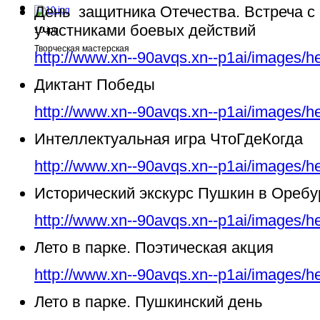
День защитника Отечества. Встреча с
участниками боевых действий
10.jpg
Творческая мастерская
http://www.xn--90avqs.xn--p1ai/images/h
Диктант Победы
http://www.xn--90avqs.xn--p1ai/images/h
Интеллектуальная игра ЧтоГдеКогда
http://www.xn--90avqs.xn--p1ai/images/h
Исторический экскурс Пушкин в Ореб
http://www.xn--90avqs.xn--p1ai/images/h
Лето в парке. Поэтическая акция
http://www.xn--90avqs.xn--p1ai/images/h
Лето в парке. Пушкинский день