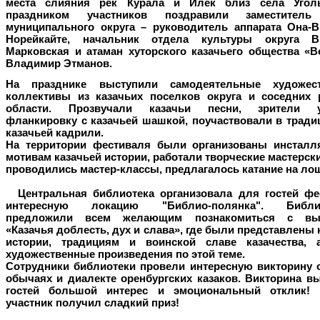
места слияния рек Курала и Илек близ села Уго
праздником участников поздравили заместитель
муниципального округа – руководитель аппарата Она-В
Норейкайте, начальник отдела культуры округа В
Марковская и атаман хуторского казачьего общества «В
Владимир Этманов.
На празднике выступили самодеятельные художес
коллективы из казачьих поселков округа и соседних 
области. Прозвучали казачьи песни, зрители у
фланкировку с казачьей шашкой, поучаствовали в тради
казачьей кадрили.
На территории фестиваля были организованы инсталл
мотивам казачьей истории, работали творческие мастерски
проводились мастер-классы, предлагалось катание на ло
Центральная библиотека организовала для гостей фе
интересную локацию "Библио-полянка". Библио
предложили всем желающим познакомиться с выс
«Казачья доблесть, дух и слава», где были представлены 
истории, традициям и воинской славе казачества, 
художественные произведения по этой теме.
Сотрудники библиотеки провели интересную викторину о
обычаях и диалекте оренбургских казаков. Викторина в
гостей большой интерес и эмоциональный отклик!
участник получил сладкий приз!