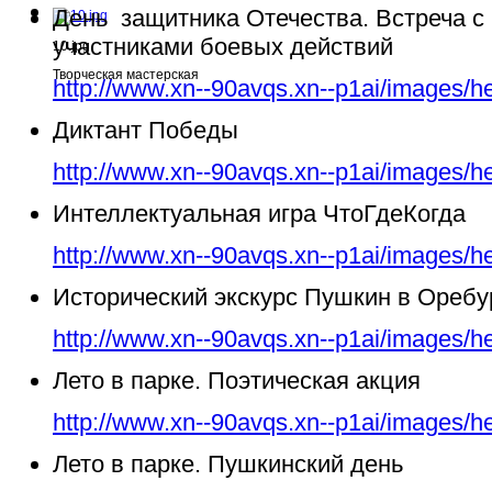
День защитника Отечества. Встреча с
участниками боевых действий
10.jpg
Творческая мастерская
http://www.xn--90avqs.xn--p1ai/images/h
Диктант Победы
http://www.xn--90avqs.xn--p1ai/images/h
Интеллектуальная игра ЧтоГдеКогда
http://www.xn--90avqs.xn--p1ai/images/h
Исторический экскурс Пушкин в Ореб
http://www.xn--90avqs.xn--p1ai/images/h
Лето в парке. Поэтическая акция
http://www.xn--90avqs.xn--p1ai/images/h
Лето в парке. Пушкинский день