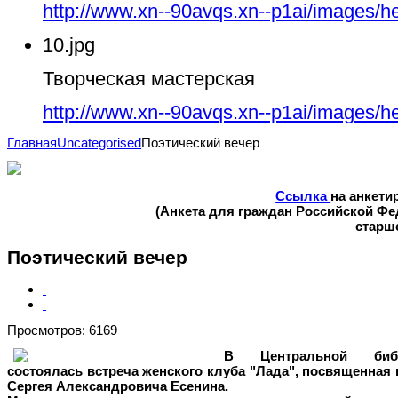
http://www.xn--90avqs.xn--p1ai/images/h
10.jpg
Творческая мастерская
http://www.xn--90avqs.xn--p1ai/images/h
Главная
Uncategorised
Поэтический вечер
Ссылка
на анкети
(Анкета для граждан Российской Ф
старше
Поэтический вечер
Просмотров: 6169
В Центральной библ
состоялась встреча женского клуба "Лада", посвященна
Сергея Александровича Есенина.