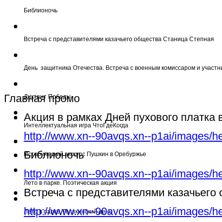
Библионочь
Встреча с представителями казачьего общества Станица Степная
День защитника Отечества. Встреча с военным комиссаром и участн
Главная промо
Диктант Победы
Акция в рамках Дней пухового платка
Интеллектуальная игра ЧтоГдеКогда
http://www.xn--90avqs.xn--p1ai/images/h
Библионочь
Исторический экскурс Пушкин в Оребуржье
http://www.xn--90avqs.xn--p1ai/images/h
Лето в парке. Поэтическая акция
Встреча с представителями казачьего
http://www.xn--90avqs.xn--p1ai/images/h
Лето в парке. Пушкинский день