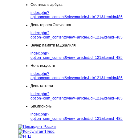
Фестиваль арбуза
index.php?
option=com_content&view=article&id=121&Itemid=485
День героев Отечества
index.php?
option=com_content&view=article&id=121&Itemid=485
Вечер памяти М.Джалиля
index.php?
option=com_content&view=article&id=121&Itemid=485
Ночь искусств
index.php?
option=com_content&view=article&id=121&Itemid=485
День матери
index.php?
option=com_content&view=article&id=121&Itemid=485
Библионочь
index.php?
option=com_content&view=article&id=121&Itemid=485