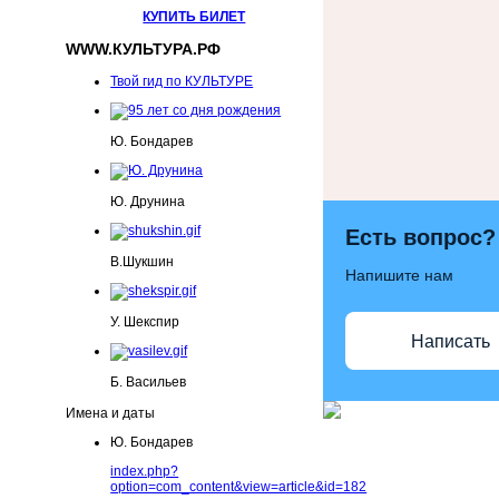
КУПИТЬ БИЛЕТ
WWW.КУЛЬТУРА.РФ
Твой гид по КУЛЬТУРЕ
Ю. Бондарев
Ю. Друнина
Есть вопрос?
В.Шукшин
Напишите нам
У. Шекспир
Написать
Б. Васильев
Имена и даты
Ю. Бондарев
index.php?
option=com_content&view=article&id=182