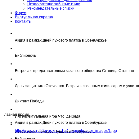
Незаслуженно забытые книги
Рекомендательные списки
Форум
Виртуальная справка
Контакты
Акция в рамках Дней пухового платка в Оренбуржье
Библионочь
Встреча с представителями казачьего общества Станица Степная
День защитника Отечества. Встреча с военным комиссаром и участн
Диктант Победы
Главная промо
Интеллектуальная игра ЧтоГдеКогда
Акция в рамках Дней пухового платка в Оренбуржье
http://www.xn--90avqs.xn--p1ai/images/header_images/1.jpg
Исторический экскурс Пушкин в Оребуржье
Библионочь