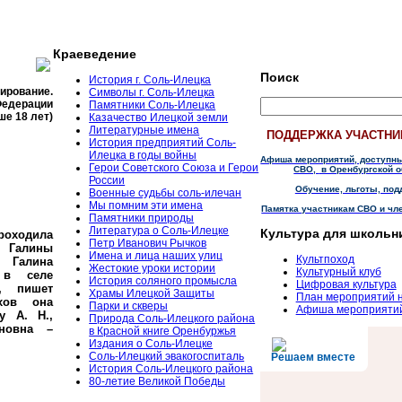
Краеведение
Поиск
История г. Соль-Илецка
тирование.
Символы г. Соль-Илецка
Федерации
Памятники Соль-Илецка
ше 18 лет)
Казачество Илецкой земли
Литературные имена
ПОДДЕРЖКА УЧАСТНИ
История предприятий Соль-
Илецка в годы войны
Афиша мероприятий, доступн
Герои Советского Союза и Герои
СВО,
в Оренбургской о
России
Обучение, льготы, под
Военные судьбы соль-илечан
Мы помним эти имена
Памятка участникам СВО и чл
Памятники природы
Литература о Соль-Илецке
Культура для школьн
роходила
Петр Иванович Рычков
а Галины
Имена и лица наших улиц
Культпоход
 Галина
Жестокие уроки истории
Культурный клуб
 в селе
История соляного промысла
Цифровая культура
м, пишет
Храмы Илецкой Защиты
План мероприятий 
хов она
Парки и скверы
Афиша мероприяти
у А. Н.,
Природа Соль-Илецкого района
ановна –
в Красной книге Оренбуржья
Издания о Соль-Илецке
Соль-Илецкий эвакогоспиталь
Решаем вместе
История Соль-Илецкого района
80-летие Великой Победы