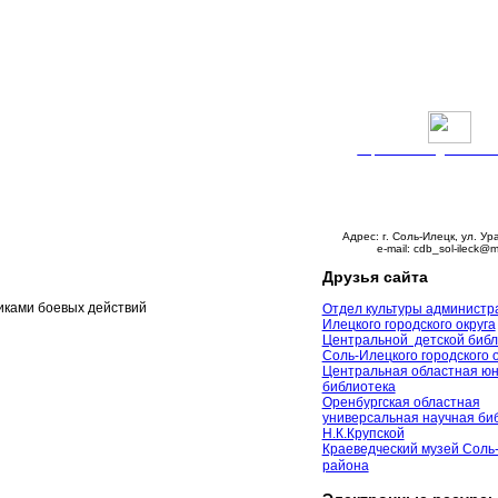
Версия сайта для слабо
График работы:
Понедельник – пятни
с 9:00 до 18:00
Суббота – с 10:00 до 
Воскресенье – выходно
Адрес: г. Соль-Илецк, ул. Ур
e-mail: cdb_sol-ileck@m
Друзья сайта
иками боевых действий
Отдел культуры администр
Илецкого городского округа
Центральной детской библ
Соль-Илецкого городского 
Центральная областная ю
библиотека
Оренбургская областная
универсальная научная биб
Н.К.Крупской
Краеведческий музей Соль
района