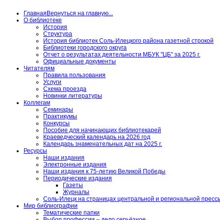
Главная
Вернуться на главную...
О библиотеке
История
Структура
История библиотек Соль-Илецкого района газетной строкой
Библиотеки городского округа
Отчет о результатах деятельности МБУК "ЦБ" за 2025 г.
Официальные документы
Читателям
Правила пользования
Услуги
Схема проезда
Новинки литературы
Коллегам
Семинары
Практикумы
Конкурсы
Пособие для начинающих библиотекарей
Краеведческий календарь на 2026 год
Календарь знаменательных дат на 2025 г.
Ресурсы
Наши издания
Электронные издания
Наши издания к 75-летию Великой Победы
Периодические издания
Газеты
Журналы
Соль-Илецк на страницах центральной и региональной пресс
Мир библиографии
Тематические папки
Выбор профессии – дело серьёзное