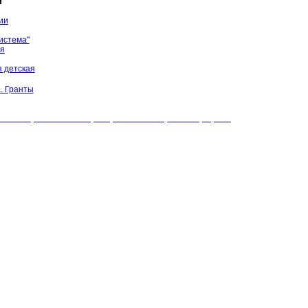
ы
ии
истема"
ая
 детская
. Гранты
БУК "МЦБС" Соль-Илецкого района. Все права защищены.