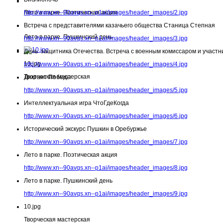
Лето в парке. Поэтическая акция
http://www.xn--90avqs.xn--p1ai/images/header_images/2.jpg
Встреча с представителями казачьего общества Станица Степная
Лето в парке. Пушкинский день
http://www.xn--90avqs.xn--p1ai/images/header_images/3.jpg
День защитника Отечества. Встреча с военным комиссаром и участн
10.jpg
http://www.xn--90avqs.xn--p1ai/images/header_images/4.jpg
Творческая мастерская
Диктант Победы
http://www.xn--90avqs.xn--p1ai/images/header_images/5.jpg
Интеллектуальная игра ЧтоГдеКогда
http://www.xn--90avqs.xn--p1ai/images/header_images/6.jpg
Исторический экскурс Пушкин в Оребуржье
http://www.xn--90avqs.xn--p1ai/images/header_images/7.jpg
Лето в парке. Поэтическая акция
http://www.xn--90avqs.xn--p1ai/images/header_images/8.jpg
Лето в парке. Пушкинский день
http://www.xn--90avqs.xn--p1ai/images/header_images/9.jpg
10.jpg
Творческая мастерская