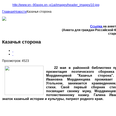
http://www.xn--90avqs.xn--p1ai/images/header_images/10.jpg
Главная
Новости
Казачья сторона
Ссылка
на анке
(Анкета для граждан Российской 
стар
Казачья сторона
Просмотров: 4523
22 мая в районной библиотеке п
презентация поэтического сборник
Мордвинцевой "Казачья сторона".
Ивановна Мордвинцева проживает
Угольном, занимается краеведение
стихи. Свой первый сборник сти
посвящает своему мужу, Мордвинцев
потомственному казаку. Галина Ив
знаток казачьей истории и культуры, патриот родного края.