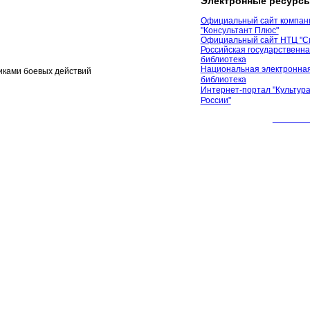
Электронные ресурс
Официальный сайт компан
"Консультант Плюс"
Официальный сайт НТЦ "С
Российская государственн
библиотека
Национальная электронная
иками боевых действий
библиотека
Интернет-портал "Культура
России"
© 2012 М