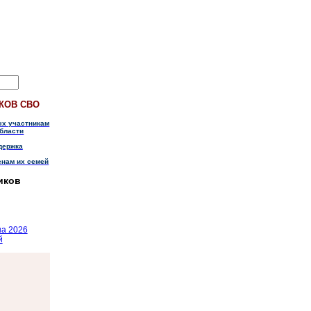
КОВ СВО
ых участникам
бласти
держка
енам их семей
иков
на 2026
й