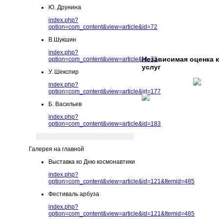
Ю. Друнина
index.php?
option=com_content&view=article&id=72
В.Шукшин
index.php?
Независимая оценка 
option=com_content&view=article&id=73
услуг
У. Шекспир
index.php?
option=com_content&view=article&id=177
Б. Васильев
index.php?
option=com_content&view=article&id=183
Галерея на главной
Выставка ко Дню космонавтики
index.php?
option=com_content&view=article&id=121&Itemid=485
Фестиваль арбуза
index.php?
option=com_content&view=article&id=121&Itemid=485