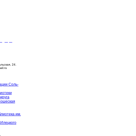
видящих
ца –
14:00
й день
альская, 24.
ail.ru
ации Соль-
иотеки
округа
ношеская
лиотека им.
-Илецкого