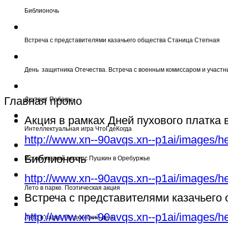
Библионочь
Встреча с представителями казачьего общества Станица Степная
День защитника Отечества. Встреча с военным комиссаром и участн
Главная промо
Диктант Победы
Акция в рамках Дней пухового платка
Интеллектуальная игра ЧтоГдеКогда
http://www.xn--90avqs.xn--p1ai/images/h
Библионочь
Исторический экскурс Пушкин в Оребуржье
http://www.xn--90avqs.xn--p1ai/images/h
Лето в парке. Поэтическая акция
Встреча с представителями казачьего
http://www.xn--90avqs.xn--p1ai/images/h
Лето в парке. Пушкинский день