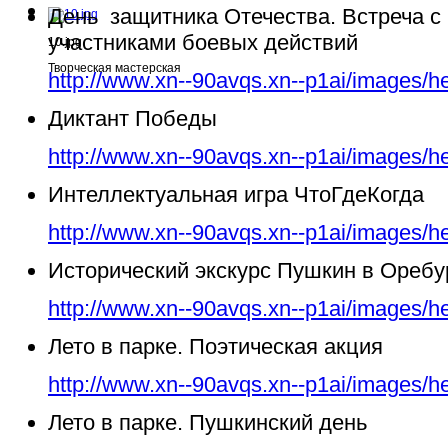
День защитника Отечества. Встреча с
участниками боевых действий
10.jpg
Творческая мастерская
http://www.xn--90avqs.xn--p1ai/images/h
Диктант Победы
http://www.xn--90avqs.xn--p1ai/images/h
Интеллектуальная игра ЧтоГдеКогда
http://www.xn--90avqs.xn--p1ai/images/h
Исторический экскурс Пушкин в Ореб
http://www.xn--90avqs.xn--p1ai/images/h
Лето в парке. Поэтическая акция
http://www.xn--90avqs.xn--p1ai/images/h
Лето в парке. Пушкинский день