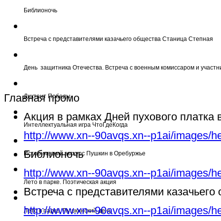
Библионочь
Встреча с представителями казачьего общества Станица Степная
День защитника Отечества. Встреча с военным комиссаром и участн
Главная промо
Диктант Победы
Акция в рамках Дней пухового платка
Интеллектуальная игра ЧтоГдеКогда
http://www.xn--90avqs.xn--p1ai/images/h
Библионочь
Исторический экскурс Пушкин в Оребуржье
http://www.xn--90avqs.xn--p1ai/images/h
Лето в парке. Поэтическая акция
Встреча с представителями казачьего
http://www.xn--90avqs.xn--p1ai/images/h
Лето в парке. Пушкинский день