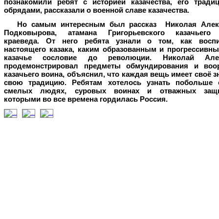
познакомили ребят с историей казачества, его тради
обрядами, рассказали о военной славе казачества.
Но самым интересным был рассказ Николая Алек
Подковырова
, атамана Григорьевского казачьего 
краеведа. От него ребята узнали о том, как восп
настоящего казака, каким образованным и прогрессивн
казачье сословие до революции. Николай Алек
продемонстрировал предметы обмундирования и воо
казачьего воина, объяснил, что каждая вещь имеет своё з
свою традицию. Ребятам хотелось узнать побольше 
смелых людях, суровых воинах и отважных защи
которыми во все времена гордилась Россия.