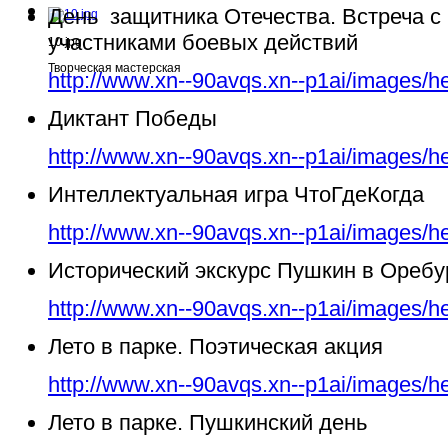
День защитника Отечества. Встреча с
участниками боевых действий
10.jpg
Творческая мастерская
http://www.xn--90avqs.xn--p1ai/images/h
Диктант Победы
http://www.xn--90avqs.xn--p1ai/images/h
Интеллектуальная игра ЧтоГдеКогда
http://www.xn--90avqs.xn--p1ai/images/h
Исторический экскурс Пушкин в Ореб
http://www.xn--90avqs.xn--p1ai/images/h
Лето в парке. Поэтическая акция
http://www.xn--90avqs.xn--p1ai/images/h
Лето в парке. Пушкинский день