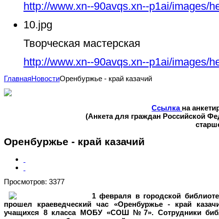
http://www.xn--90avqs.xn--p1ai/images/h
10.jpg
Творческая мастерская
http://www.xn--90avqs.xn--p1ai/images/h
Главная
Новости
Оренбуржье - край казачий
Ссылка
на анкети
(Анкета для граждан Российской Ф
старше
Оренбуржье - край казачий
Просмотров: 3377
1 февраля в городской библиот
прошел краеведческий час «Оренбуржье - край казач
учащихся 8 класса МОБУ «СОШ №7». Сотрудники биб