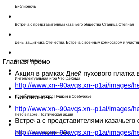
Библионочь
Встреча с представителями казачьего общества Станица Степная
День защитника Отечества. Встреча с военным комиссаром и участн
Главная промо
Диктант Победы
Акция в рамках Дней пухового платка
Интеллектуальная игра ЧтоГдеКогда
http://www.xn--90avqs.xn--p1ai/images/h
Библионочь
Исторический экскурс Пушкин в Оребуржье
http://www.xn--90avqs.xn--p1ai/images/h
Лето в парке. Поэтическая акция
Встреча с представителями казачьего
http://www.xn--90avqs.xn--p1ai/images/h
Лето в парке. Пушкинский день