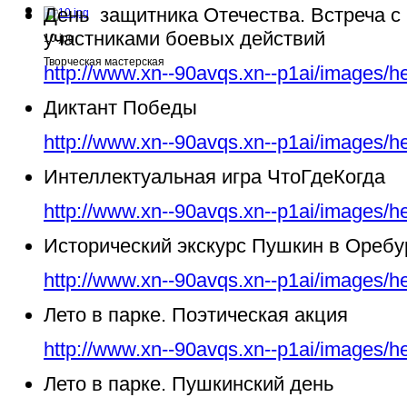
День защитника Отечества. Встреча с
участниками боевых действий
10.jpg
Творческая мастерская
http://www.xn--90avqs.xn--p1ai/images/h
Диктант Победы
http://www.xn--90avqs.xn--p1ai/images/h
Интеллектуальная игра ЧтоГдеКогда
http://www.xn--90avqs.xn--p1ai/images/h
Исторический экскурс Пушкин в Ореб
http://www.xn--90avqs.xn--p1ai/images/h
Лето в парке. Поэтическая акция
http://www.xn--90avqs.xn--p1ai/images/h
Лето в парке. Пушкинский день