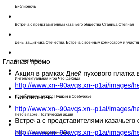
Библионочь
Встреча с представителями казачьего общества Станица Степная
День защитника Отечества. Встреча с военным комиссаром и участн
Главная промо
Диктант Победы
Акция в рамках Дней пухового платка
Интеллектуальная игра ЧтоГдеКогда
http://www.xn--90avqs.xn--p1ai/images/h
Библионочь
Исторический экскурс Пушкин в Оребуржье
http://www.xn--90avqs.xn--p1ai/images/h
Лето в парке. Поэтическая акция
Встреча с представителями казачьего
http://www.xn--90avqs.xn--p1ai/images/h
Лето в парке. Пушкинский день