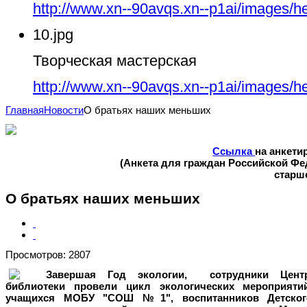
http://www.xn--90avqs.xn--p1ai/images/h
10.jpg
Творческая мастерская
http://www.xn--90avqs.xn--p1ai/images/h
Главная
Новости
О братьях наших меньших
Ссылка
на анкети
(Анкета для граждан Российской Ф
старше
О братьях наших меньших
Просмотров: 2807
Завершая Год экологии, сотрудники Цент
библиотеки провели цикл экологических мероприя
учащихся МОБУ "СОШ №1", воспитанников
Детско