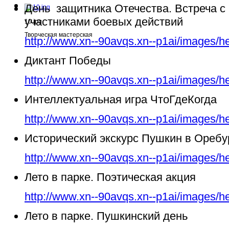
День защитника Отечества. Встреча с
участниками боевых действий
10.jpg
Творческая мастерская
http://www.xn--90avqs.xn--p1ai/images/h
Диктант Победы
http://www.xn--90avqs.xn--p1ai/images/h
Интеллектуальная игра ЧтоГдеКогда
http://www.xn--90avqs.xn--p1ai/images/h
Исторический экскурс Пушкин в Ореб
http://www.xn--90avqs.xn--p1ai/images/h
Лето в парке. Поэтическая акция
http://www.xn--90avqs.xn--p1ai/images/h
Лето в парке. Пушкинский день