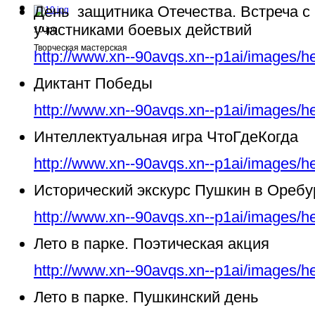
День защитника Отечества. Встреча с
участниками боевых действий
10.jpg
Творческая мастерская
http://www.xn--90avqs.xn--p1ai/images/h
Диктант Победы
http://www.xn--90avqs.xn--p1ai/images/h
Интеллектуальная игра ЧтоГдеКогда
http://www.xn--90avqs.xn--p1ai/images/h
Исторический экскурс Пушкин в Ореб
http://www.xn--90avqs.xn--p1ai/images/h
Лето в парке. Поэтическая акция
http://www.xn--90avqs.xn--p1ai/images/h
Лето в парке. Пушкинский день