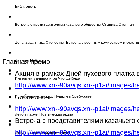
Библионочь
Встреча с представителями казачьего общества Станица Степная
День защитника Отечества. Встреча с военным комиссаром и участн
Главная промо
Диктант Победы
Акция в рамках Дней пухового платка
Интеллектуальная игра ЧтоГдеКогда
http://www.xn--90avqs.xn--p1ai/images/h
Библионочь
Исторический экскурс Пушкин в Оребуржье
http://www.xn--90avqs.xn--p1ai/images/h
Лето в парке. Поэтическая акция
Встреча с представителями казачьего
http://www.xn--90avqs.xn--p1ai/images/h
Лето в парке. Пушкинский день