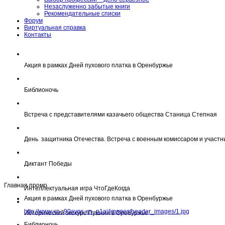
Незаслуженно забытые книги
Рекомендательные списки
Форум
Виртуальная справка
Контакты
Акция в рамках Дней пухового платка в Оренбуржье
Библионочь
Встреча с представителями казачьего общества Станица Степная
День защитника Отечества. Встреча с военным комиссаром и участн
Диктант Победы
Главная промо
Интеллектуальная игра ЧтоГдеКогда
Акция в рамках Дней пухового платка в Оренбуржье
http://www.xn--90avqs.xn--p1ai/images/header_images/1.jpg
Исторический экскурс Пушкин в Оребуржье
Библионочь