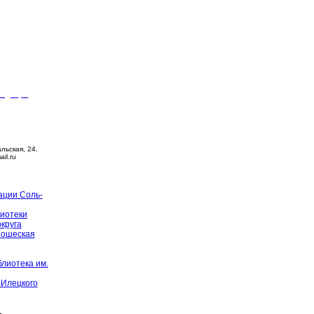
видящих
ца –
14:00
й день
альская, 24.
ail.ru
ации Соль-
иотеки
округа
ношеская
лиотека им.
-Илецкого