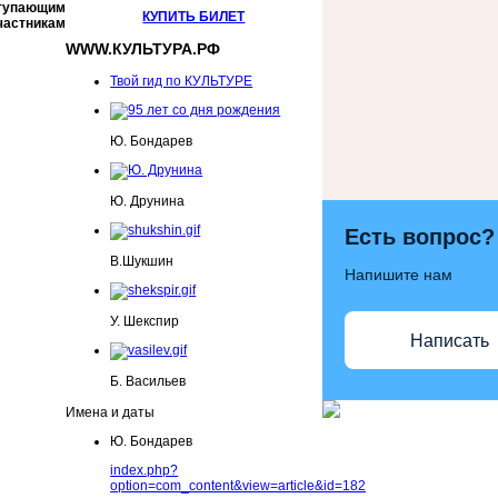
ступающим
КУПИТЬ БИЛЕТ
частникам
WWW.КУЛЬТУРА.РФ
Твой гид по КУЛЬТУРЕ
Ю. Бондарев
Ю. Друнина
Есть вопрос?
В.Шукшин
Напишите нам
У. Шекспир
Написать
Б. Васильев
Имена и даты
Ю. Бондарев
index.php?
option=com_content&view=article&id=182