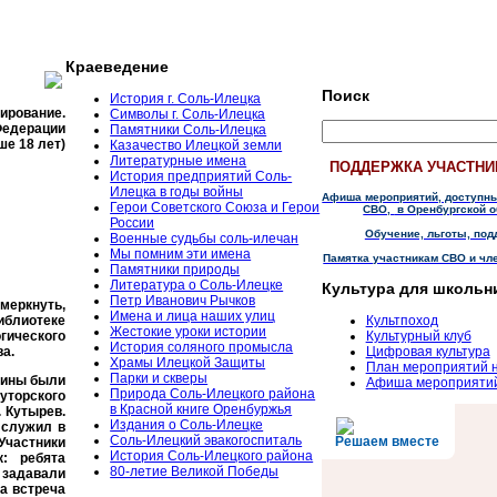
Краеведение
Поиск
История г. Соль-Илецка
тирование.
Символы г. Соль-Илецка
Федерации
Памятники Соль-Илецка
ше 18 лет)
Казачество Илецкой земли
Литературные имена
ПОДДЕРЖКА УЧАСТНИ
История предприятий Соль-
Илецка в годы войны
Афиша мероприятий, доступн
Герои Советского Союза и Герои
СВО,
в Оренбургской о
России
Обучение, льготы, под
Военные судьбы соль-илечан
Мы помним эти имена
Памятка участникам СВО и чл
Памятники природы
Литература о Соль-Илецке
Культура для школьн
Петр Иванович Рычков
меркнуть,
Имена и лица наших улиц
иблиотеке
Культпоход
Жестокие уроки истории
ического
Культурный клуб
История соляного промысла
а.
Цифровая культура
Храмы Илецкой Защиты
План мероприятий 
Парки и скверы
дины были
Афиша мероприяти
Природа Соль-Илецкого района
торского
в Красной книге Оренбуржья
. Кутырев.
Издания о Соль-Илецке
 служил в
Соль-Илецкий эвакогоспиталь
Решаем вместе
Участники
История Соль-Илецкого района
: ребята
80-летие Великой Победы
задавали
а встреча