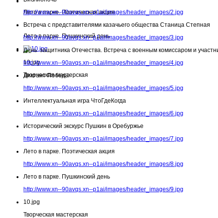
Лето в парке. Поэтическая акция
http://www.xn--90avqs.xn--p1ai/images/header_images/2.jpg
Встреча с представителями казачьего общества Станица Степная
Лето в парке. Пушкинский день
http://www.xn--90avqs.xn--p1ai/images/header_images/3.jpg
День защитника Отечества. Встреча с военным комиссаром и участн
10.jpg
http://www.xn--90avqs.xn--p1ai/images/header_images/4.jpg
Творческая мастерская
Диктант Победы
http://www.xn--90avqs.xn--p1ai/images/header_images/5.jpg
Интеллектуальная игра ЧтоГдеКогда
http://www.xn--90avqs.xn--p1ai/images/header_images/6.jpg
Исторический экскурс Пушкин в Оребуржье
http://www.xn--90avqs.xn--p1ai/images/header_images/7.jpg
Лето в парке. Поэтическая акция
http://www.xn--90avqs.xn--p1ai/images/header_images/8.jpg
Лето в парке. Пушкинский день
http://www.xn--90avqs.xn--p1ai/images/header_images/9.jpg
10.jpg
Творческая мастерская