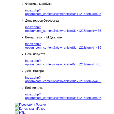
Фестиваль арбуза
index.php?
option=com_content&view=article&id=121&Itemid=485
День героев Отечества
index.php?
option=com_content&view=article&id=121&Itemid=485
Вечер памяти М.Джалиля
index.php?
option=com_content&view=article&id=121&Itemid=485
Ночь искусств
index.php?
option=com_content&view=article&id=121&Itemid=485
День матери
index.php?
option=com_content&view=article&id=121&Itemid=485
Библионочь
index.php?
option=com_content&view=article&id=121&Itemid=485