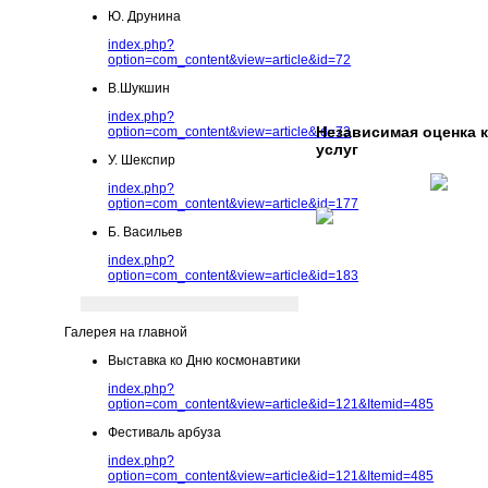
Ю. Друнина
index.php?
option=com_content&view=article&id=72
В.Шукшин
index.php?
Независимая оценка 
option=com_content&view=article&id=73
услуг
У. Шекспир
index.php?
option=com_content&view=article&id=177
Б. Васильев
index.php?
option=com_content&view=article&id=183
Галерея на главной
Выставка ко Дню космонавтики
index.php?
option=com_content&view=article&id=121&Itemid=485
Фестиваль арбуза
index.php?
option=com_content&view=article&id=121&Itemid=485