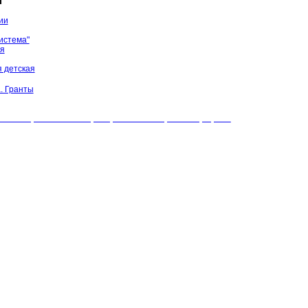
ы
ии
истема"
ая
 детская
. Гранты
БУК "МЦБС" Соль-Илецкого района. Все права защищены.