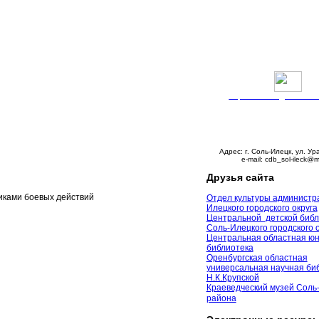
Версия сайта для слабо
График работы:
Понедельник – пятни
с 9:00 до 18:00
Суббота – с 10:00 до 
Воскресенье – выходно
Адрес: г. Соль-Илецк, ул. Ур
e-mail: cdb_sol-ileck@m
Друзья сайта
иками боевых действий
Отдел культуры администр
Илецкого городского округа
Центральной детской библ
Соль-Илецкого городского 
Центральная областная ю
библиотека
Оренбургская областная
универсальная научная биб
Н.К.Крупской
Краеведческий музей Соль
района