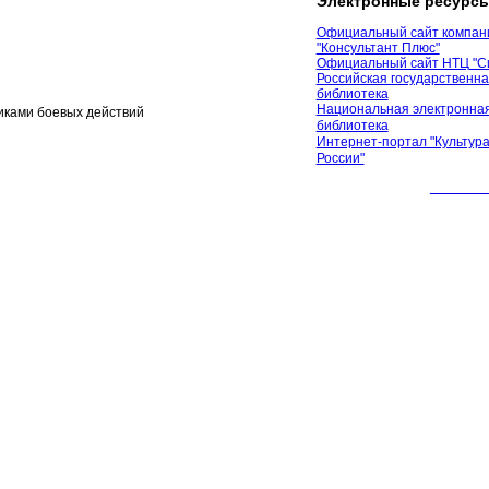
Электронные ресурс
Официальный сайт компан
"Консультант Плюс"
Официальный сайт НТЦ "С
Российская государственн
библиотека
Национальная электронная
иками боевых действий
библиотека
Интернет-портал "Культура
России"
© 2012 М