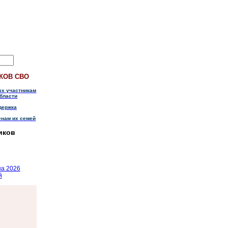
КОВ СВО
ых участникам
бласти
держка
енам их семей
иков
на 2026
й