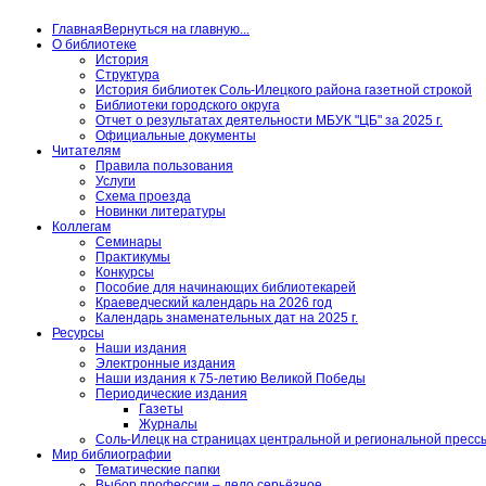
Главная
Вернуться на главную...
О библиотеке
История
Структура
История библиотек Соль-Илецкого района газетной строкой
Библиотеки городского округа
Отчет о результатах деятельности МБУК "ЦБ" за 2025 г.
Официальные документы
Читателям
Правила пользования
Услуги
Схема проезда
Новинки литературы
Коллегам
Семинары
Практикумы
Конкурсы
Пособие для начинающих библиотекарей
Краеведческий календарь на 2026 год
Календарь знаменательных дат на 2025 г.
Ресурсы
Наши издания
Электронные издания
Наши издания к 75-летию Великой Победы
Периодические издания
Газеты
Журналы
Соль-Илецк на страницах центральной и региональной пресс
Мир библиографии
Тематические папки
Выбор профессии – дело серьёзное