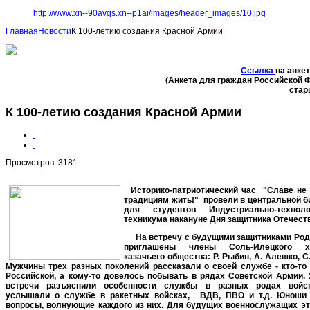
http://www.xn--90avqs.xn--p1ai/images/header_images/10.jpg
Главная
Новости
К 100-летию создания Красной Армии
Ссылка
на анке
(Анкета для граждан Российской 
стар
К 100-летию создания Красной Армии
Просмотров: 3181
Историко-патриотический час "Славе не 
традициям жить!" провели в центральной б
для студентов Индустриально-технолог
техникума накануне Дня защитника Отечеств
На встречу с будущими защитниками Ро
приглашены члены Соль-Илецкого ху
казачьего общества: Р. Рыбин, А. Алешко, С
Мужчины трех разных поколений рассказали о своей службе - кто-то
Российской, а кому-то довелось побывать в рядах Советской Армии. 
встречи разъяснили особенности службы в разных родах войск
услышали о службе в ракетных войсках,
ВДВ, ПВО и т.д. Юноши 
вопросы, волнующие каждого из них. Для будущих военнослужащих эт