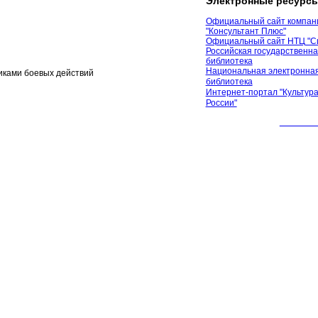
Электронные ресурс
Официальный сайт компан
"Консультант Плюс"
Официальный сайт НТЦ "С
Российская государственн
библиотека
Национальная электронная
иками боевых действий
библиотека
Интернет-портал "Культура
России"
© 2012 М