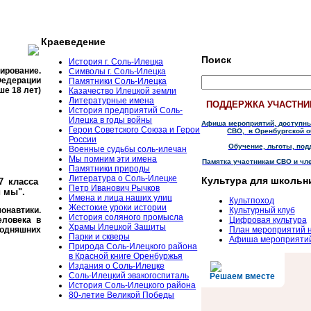
Краеведение
Поиск
История г. Соль-Илецка
тирование.
Символы г. Соль-Илецка
Федерации
Памятники Соль-Илецка
ше 18 лет)
Казачество Илецкой земли
Литературные имена
ПОДДЕРЖКА УЧАСТНИ
История предприятий Соль-
Илецка в годы войны
Афиша мероприятий, доступн
Герои Советского Союза и Герои
СВО,
в Оренбургской о
России
Обучение, льготы, под
Военные судьбы соль-илечан
Мы помним эти имена
Памятка участникам СВО и чл
Памятники природы
Литература о Соль-Илецке
Культура для школьн
7 класса
Петр Иванович Рычков
 мы".
Имена и лица наших улиц
Культпоход
Жестокие уроки истории
онавтики.
Культурный клуб
История соляного промысла
еловека в
Цифровая культура
Храмы Илецкой Защиты
егодняшних
План мероприятий 
Парки и скверы
Афиша мероприяти
Природа Соль-Илецкого района
в Красной книге Оренбуржья
Издания о Соль-Илецке
Соль-Илецкий эвакогоспиталь
Решаем вместе
История Соль-Илецкого района
80-летие Великой Победы