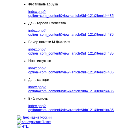
Фестиваль арбуза
index.php?
option=com_content&view=article&id=121&Itemid=485
День героев Отечества
index.php?
option=com_content&view=article&id=121&Itemid=485
Вечер памяти М.Джалиля
index.php?
option=com_content&view=article&id=121&Itemid=485
Ночь искусств
index.php?
option=com_content&view=article&id=121&Itemid=485
День матери
index.php?
option=com_content&view=article&id=121&Itemid=485
Библионочь
index.php?
option=com_content&view=article&id=121&Itemid=485