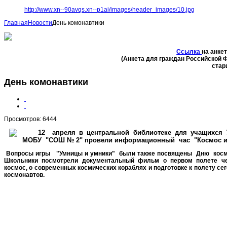
http://www.xn--90avqs.xn--p1ai/images/header_images/10.jpg
Главная
Новости
День комонавтики
Ссылка
на анке
(Анкета для граждан Российской 
стар
День комонавтики
Просмотров: 6444
12 апреля в центральной библиотеке для учащихся 
МОБУ "СОШ № 2" провели информационный час "Космос и
Вопросы игры "Умницы и умники" были также посвящены
Дню косм
Школьники посмотрели документальный фильм о первом полете ч
космос, о современных космических кораблях и подготовке к полету с
космонавтов.