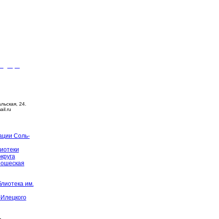
видящих
ца –
14:00
й день
альская, 24.
ail.ru
ации Соль-
иотеки
округа
ношеская
лиотека им.
-Илецкого