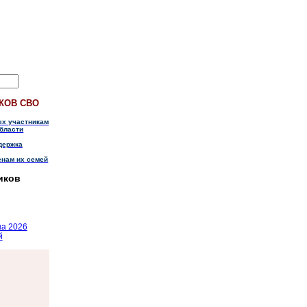
КОВ СВО
ых участникам
бласти
держка
енам их семей
иков
на 2026
й