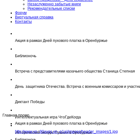
Незаслуженно забытые книги
Рекомендательные списки
Форум
Виртуальная справка
Контакты
Акция в рамках Дней пухового платка в Оренбуржье
Библионочь
Встреча с представителями казачьего общества Станица Степная
День защитника Отечества. Встреча с военным комиссаром и участн
Диктант Победы
Главная промо
Интеллектуальная игра ЧтоГдеКогда
Акция в рамках Дней пухового платка в Оренбуржье
http://www.xn--90avqs.xn--p1ai/images/header_images/1.jpg
Исторический экскурс Пушкин в Оребуржье
Библионочь