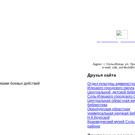
Версия сайта для слабо
График работы:
Понедельник – пятни
с 9:00 до 18:00
Суббота – с 10:00 до 
Воскресенье – выходно
Адрес: г. Соль-Илецк, ул. Ур
e-mail: cdb_sol-ileck@m
Друзья сайта
иками боевых действий
Отдел культуры администр
Илецкого городского округа
Центральной детской библ
Соль-Илецкого городского 
Центральная областная ю
библиотека
Оренбургская областная
универсальная научная биб
Н.К.Крупской
Краеведческий музей Соль
района