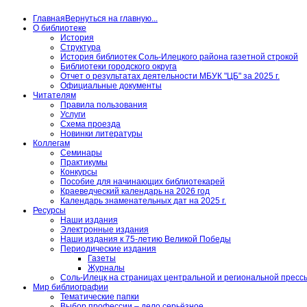
Главная
Вернуться на главную...
О библиотеке
История
Структура
История библиотек Соль-Илецкого района газетной строкой
Библиотеки городского округа
Отчет о результатах деятельности МБУК "ЦБ" за 2025 г.
Официальные документы
Читателям
Правила пользования
Услуги
Схема проезда
Новинки литературы
Коллегам
Семинары
Практикумы
Конкурсы
Пособие для начинающих библиотекарей
Краеведческий календарь на 2026 год
Календарь знаменательных дат на 2025 г.
Ресурсы
Наши издания
Электронные издания
Наши издания к 75-летию Великой Победы
Периодические издания
Газеты
Журналы
Соль-Илецк на страницах центральной и региональной пресс
Мир библиографии
Тематические папки
Выбор профессии – дело серьёзное