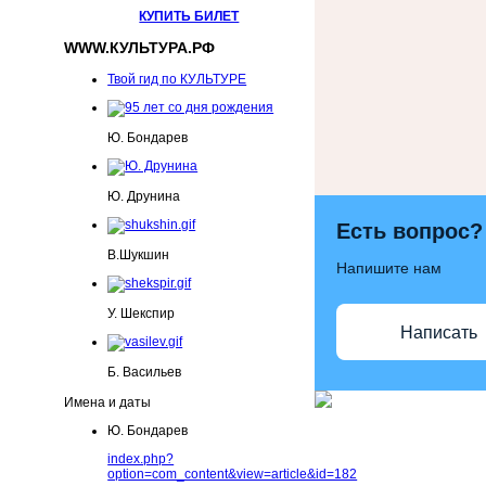
КУПИТЬ БИЛЕТ
WWW.КУЛЬТУРА.РФ
Твой гид по КУЛЬТУРЕ
Ю. Бондарев
Ю. Друнина
Есть вопрос?
В.Шукшин
Напишите нам
У. Шекспир
Написать
Б. Васильев
Имена и даты
Ю. Бондарев
index.php?
option=com_content&view=article&id=182