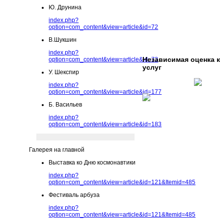
Ю. Друнина
index.php?
option=com_content&view=article&id=72
В.Шукшин
index.php?
Независимая оценка 
option=com_content&view=article&id=73
услуг
У. Шекспир
index.php?
option=com_content&view=article&id=177
Б. Васильев
index.php?
option=com_content&view=article&id=183
Галерея на главной
Выставка ко Дню космонавтики
index.php?
option=com_content&view=article&id=121&Itemid=485
Фестиваль арбуза
index.php?
option=com_content&view=article&id=121&Itemid=485