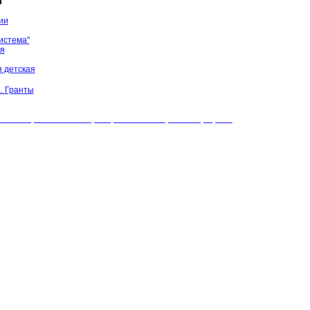
ы
ии
истема"
ая
 детская
. Гранты
БУК "МЦБС" Соль-Илецкого района. Все права защищены.