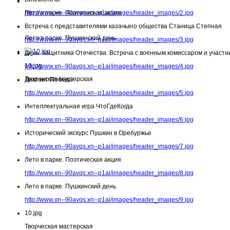
Лето в парке. Поэтическая акция
http://www.xn--90avqs.xn--p1ai/images/header_images/2.jpg
Встреча с представителями казачьего общества Станица Степная
Лето в парке. Пушкинский день
http://www.xn--90avqs.xn--p1ai/images/header_images/3.jpg
День защитника Отечества. Встреча с военным комиссаром и участн
10.jpg
http://www.xn--90avqs.xn--p1ai/images/header_images/4.jpg
Творческая мастерская
Диктант Победы
http://www.xn--90avqs.xn--p1ai/images/header_images/5.jpg
Интеллектуальная игра ЧтоГдеКогда
http://www.xn--90avqs.xn--p1ai/images/header_images/6.jpg
Исторический экскурс Пушкин в Оребуржье
http://www.xn--90avqs.xn--p1ai/images/header_images/7.jpg
Лето в парке. Поэтическая акция
http://www.xn--90avqs.xn--p1ai/images/header_images/8.jpg
Лето в парке. Пушкинский день
http://www.xn--90avqs.xn--p1ai/images/header_images/9.jpg
10.jpg
Творческая мастерская