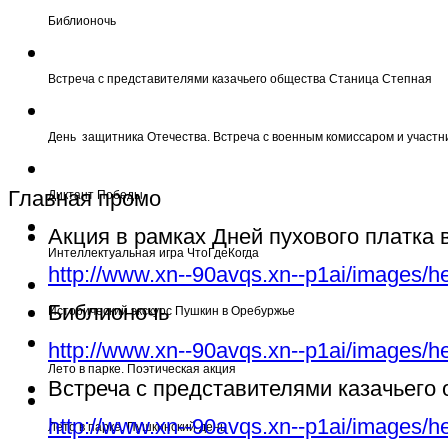
Библионочь
Встреча с представителями казачьего общества Станица Степная
День защитника Отечества. Встреча с военным комиссаром и участн
Главная промо
Диктант Победы
Акция в рамках Дней пухового платка
Интеллектуальная игра ЧтоГдеКогда
http://www.xn--90avqs.xn--p1ai/images/h
Библионочь
Исторический экскурс Пушкин в Оребуржье
http://www.xn--90avqs.xn--p1ai/images/h
Лето в парке. Поэтическая акция
Встреча с представителями казачьего
http://www.xn--90avqs.xn--p1ai/images/h
Лето в парке. Пушкинский день