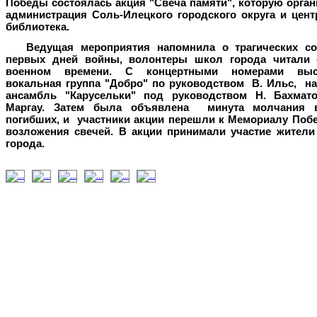
Победы состоялась акция "Свеча памяти", которую орга
администрация Соль-Илецкого городского округа и
цент
библиотека.
Ведущая мероприятия напомнила о трагических с
первых дней войны, волонтеры школ города читали 
военном времени. С концертными номерами выст
вокальная группа "Добро" по руководством В. Ильс, н
ансамбль "Карусельки" под руководством Н. Бахмат
Маргау.
Затем была объявлена минута молчания 
погибших, и участники акции перешли к Мемориалу Поб
возложения свечей.
В акции принимали участие жители 
города.