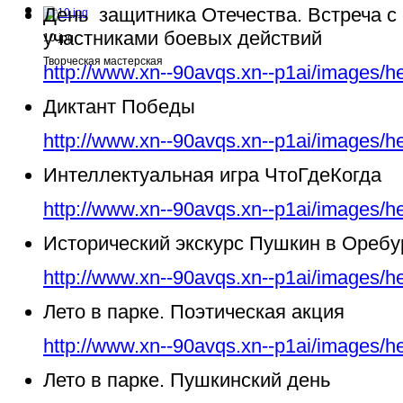
День защитника Отечества. Встреча с
участниками боевых действий
10.jpg
Творческая мастерская
http://www.xn--90avqs.xn--p1ai/images/h
Диктант Победы
http://www.xn--90avqs.xn--p1ai/images/h
Интеллектуальная игра ЧтоГдеКогда
http://www.xn--90avqs.xn--p1ai/images/h
Исторический экскурс Пушкин в Ореб
http://www.xn--90avqs.xn--p1ai/images/h
Лето в парке. Поэтическая акция
http://www.xn--90avqs.xn--p1ai/images/h
Лето в парке. Пушкинский день