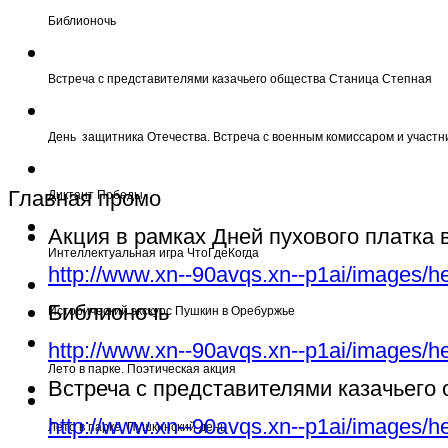
Библионочь
Встреча с представителями казачьего общества Станица Степная
День защитника Отечества. Встреча с военным комиссаром и участн
Главная промо
Диктант Победы
Акция в рамках Дней пухового платка
Интеллектуальная игра ЧтоГдеКогда
http://www.xn--90avqs.xn--p1ai/images/h
Библионочь
Исторический экскурс Пушкин в Оребуржье
http://www.xn--90avqs.xn--p1ai/images/h
Лето в парке. Поэтическая акция
Встреча с представителями казачьего
http://www.xn--90avqs.xn--p1ai/images/h
Лето в парке. Пушкинский день