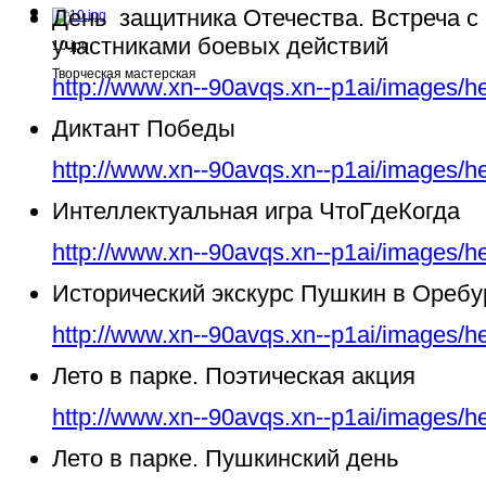
День защитника Отечества. Встреча с
участниками боевых действий
10.jpg
Творческая мастерская
http://www.xn--90avqs.xn--p1ai/images/h
Диктант Победы
http://www.xn--90avqs.xn--p1ai/images/h
Интеллектуальная игра ЧтоГдеКогда
http://www.xn--90avqs.xn--p1ai/images/h
Исторический экскурс Пушкин в Ореб
http://www.xn--90avqs.xn--p1ai/images/h
Лето в парке. Поэтическая акция
http://www.xn--90avqs.xn--p1ai/images/h
Лето в парке. Пушкинский день