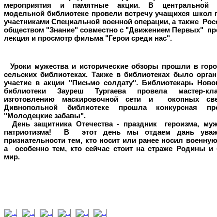
мероприятия и памятные акции. В центральной 
модельной библиотеке провели встречу учащихся школ г
участниками Специальной военной операции, а также
Рос
обществом "Знание" совместно с "Движением Первых" пр
лекция и просмотр фильма "Герои среди нас".
Уроки мужества и исторические обзоры прошли в горо
сельских библиотеках. Также в библиотеках было орган
участие в акции "Письмо солдату". Библиотекарь Ново
библиотеки Зауреш Тургаева провела мастер-кл
изготовлению маскировочной сети и окопных св
Дивнопольной библиотеке прошла конкурсная пр
"Молодецкие забавы".
День защитника Отечества -
праздник героизма, муж
патриотизма!
В этот день мы отдаем дань уваж
признательности тем, кто носит или ранее носил военну
а особенно тем, кто сейчас стоит на страже Родины и 
мир.