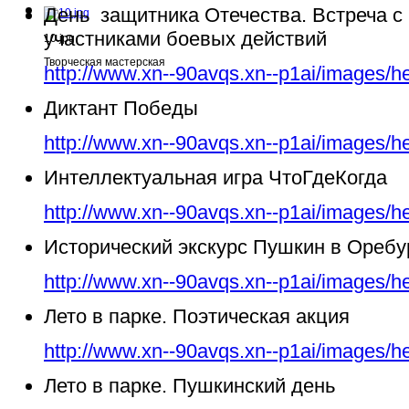
День защитника Отечества. Встреча с
участниками боевых действий
10.jpg
Творческая мастерская
http://www.xn--90avqs.xn--p1ai/images/h
Диктант Победы
http://www.xn--90avqs.xn--p1ai/images/h
Интеллектуальная игра ЧтоГдеКогда
http://www.xn--90avqs.xn--p1ai/images/h
Исторический экскурс Пушкин в Ореб
http://www.xn--90avqs.xn--p1ai/images/h
Лето в парке. Поэтическая акция
http://www.xn--90avqs.xn--p1ai/images/h
Лето в парке. Пушкинский день