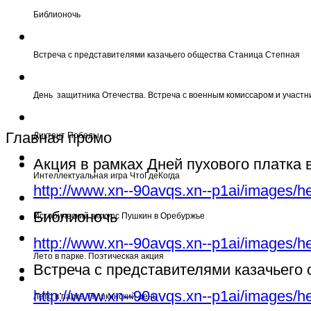
Библионочь
Встреча с представителями казачьего общества Станица Степная
День защитника Отечества. Встреча с военным комиссаром и участн
Главная промо
Диктант Победы
Акция в рамках Дней пухового платка
Интеллектуальная игра ЧтоГдеКогда
http://www.xn--90avqs.xn--p1ai/images/h
Библионочь
Исторический экскурс Пушкин в Оребуржье
http://www.xn--90avqs.xn--p1ai/images/h
Лето в парке. Поэтическая акция
Встреча с представителями казачьего
http://www.xn--90avqs.xn--p1ai/images/h
Лето в парке. Пушкинский день