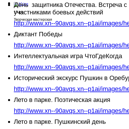
День защитника Отечества. Встреча с
участниками боевых действий
10.jpg
Творческая мастерская
http://www.xn--90avqs.xn--p1ai/images/h
Диктант Победы
http://www.xn--90avqs.xn--p1ai/images/h
Интеллектуальная игра ЧтоГдеКогда
http://www.xn--90avqs.xn--p1ai/images/h
Исторический экскурс Пушкин в Ореб
http://www.xn--90avqs.xn--p1ai/images/h
Лето в парке. Поэтическая акция
http://www.xn--90avqs.xn--p1ai/images/h
Лето в парке. Пушкинский день