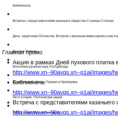
Библионочь
Встреча с представителями казачьего общества Станица Степная
День защитника Отечества. Встреча с военным комиссаром и участн
Главная промо
Диктант Победы
Акция в рамках Дней пухового платка
Интеллектуальная игра ЧтоГдеКогда
http://www.xn--90avqs.xn--p1ai/images/h
Библионочь
Исторический экскурс Пушкин в Оребуржье
http://www.xn--90avqs.xn--p1ai/images/h
Лето в парке. Поэтическая акция
Встреча с представителями казачьего
http://www.xn--90avqs.xn--p1ai/images/h
Лето в парке. Пушкинский день