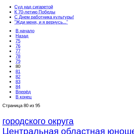
Суд над сигаретой
К 70-летию Победы
С Днем работника культуры!
"Жди меня, и я вернусь..."
В начало
Назад
75
76
77
78
79
80
81
82
83
84
Вперёд
В конец
Страница 80 из 95
городского округа
Центральная областная юноше