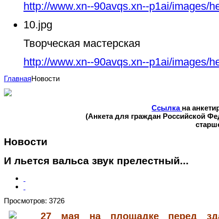
http://www.xn--90avqs.xn--p1ai/images/h
10.jpg
Творческая мастерская
http://www.xn--90avqs.xn--p1ai/images/h
Главная
Новости
Ссылка
на анкети
(Анкета для граждан Российской Ф
старше
Новости
И льется вальса звук прелестный...
Просмотров: 3726
27 мая на площадке перед зд