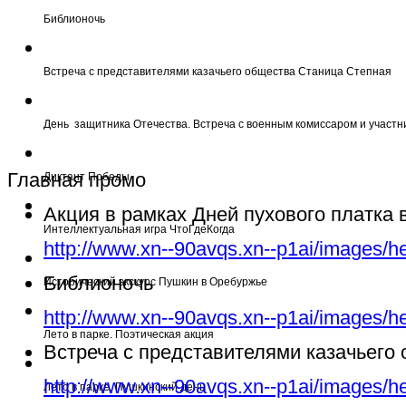
Библионочь
Встреча с представителями казачьего общества Станица Степная
День защитника Отечества. Встреча с военным комиссаром и участн
Главная промо
Диктант Победы
Акция в рамках Дней пухового платка
Интеллектуальная игра ЧтоГдеКогда
http://www.xn--90avqs.xn--p1ai/images/h
Библионочь
Исторический экскурс Пушкин в Оребуржье
http://www.xn--90avqs.xn--p1ai/images/h
Лето в парке. Поэтическая акция
Встреча с представителями казачьего
http://www.xn--90avqs.xn--p1ai/images/h
Лето в парке. Пушкинский день