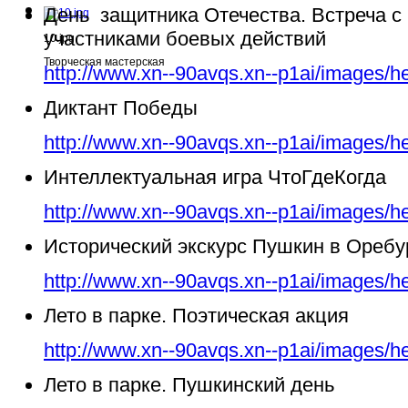
День защитника Отечества. Встреча с
участниками боевых действий
10.jpg
Творческая мастерская
http://www.xn--90avqs.xn--p1ai/images/h
Диктант Победы
http://www.xn--90avqs.xn--p1ai/images/h
Интеллектуальная игра ЧтоГдеКогда
http://www.xn--90avqs.xn--p1ai/images/h
Исторический экскурс Пушкин в Ореб
http://www.xn--90avqs.xn--p1ai/images/h
Лето в парке. Поэтическая акция
http://www.xn--90avqs.xn--p1ai/images/h
Лето в парке. Пушкинский день