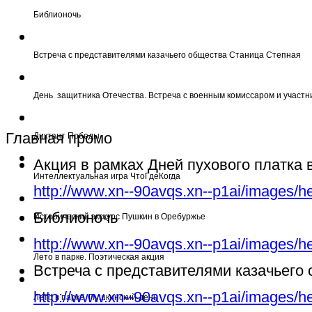
Библионочь
Встреча с представителями казачьего общества Станица Степная
День защитника Отечества. Встреча с военным комиссаром и участн
Главная промо
Диктант Победы
Акция в рамках Дней пухового платка
Интеллектуальная игра ЧтоГдеКогда
http://www.xn--90avqs.xn--p1ai/images/h
Библионочь
Исторический экскурс Пушкин в Оребуржье
http://www.xn--90avqs.xn--p1ai/images/h
Лето в парке. Поэтическая акция
Встреча с представителями казачьего
http://www.xn--90avqs.xn--p1ai/images/h
Лето в парке. Пушкинский день