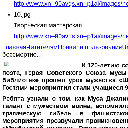
http://www.xn--90avqs.xn--p1ai/images/h
10.jpg
Творческая мастерская
http://www.xn--90avqs.xn--p1ai/images/h
Главная
Читателям
Правила пользования
U
бессмертие...
К 120-летию со
поэта, Героя Советского Союза Мус
библиотеке прошел урок мужества «Ш
Гостями мероприятия стали учащиеся 
Ребята узнали о том, как Муса Джал
талант с мужеством воина, вспомнил
трагическую гибель в фашистск
мероприятия прозвучали проникновен