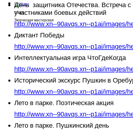
День защитника Отечества. Встреча с
участниками боевых действий
10.jpg
Творческая мастерская
http://www.xn--90avqs.xn--p1ai/images/h
Диктант Победы
http://www.xn--90avqs.xn--p1ai/images/h
Интеллектуальная игра ЧтоГдеКогда
http://www.xn--90avqs.xn--p1ai/images/h
Исторический экскурс Пушкин в Ореб
http://www.xn--90avqs.xn--p1ai/images/h
Лето в парке. Поэтическая акция
http://www.xn--90avqs.xn--p1ai/images/h
Лето в парке. Пушкинский день