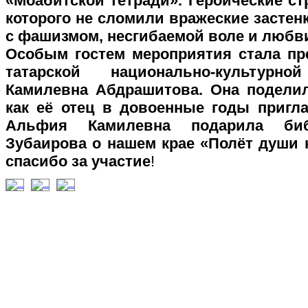
«Моабитской тетради». Героические ст
которого не сломили вражеские застенк
с фашизмом, несгибаемой воле и любви
Особым гостем мероприятия стала пр
татарской национально-культур
Камилевна Абдрашитова. Она подели
как её отец в довоенные годы пригл
Альфия Камилевна подарила биб
Зубаирова о нашем крае «Полёт души 
спасибо за участие
!