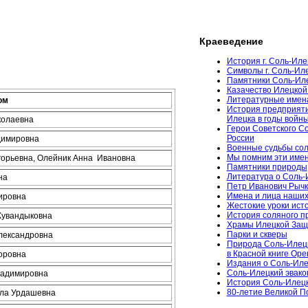
Краеведение
История г. Соль-Иле
Символы г. Соль-Ил
Памятники Соль-Ил
Казачество Илецкой
Литературные имен
ом
История предприяти
Илецка в годы войн
колаевна
Герои Советского С
России
димировна
Военные судьбы сол
Мы помним эти име
горьевна, Олейник Анна Ивановна
Памятники природы
Литература о Соль-
на
Петр Иванович Рычк
Имена и лица наших
ировна
Жестокие уроки ист
История соляного 
Жувандыковна
Храмы Илецкой За
Парки и скверы
лександровна
Природа Соль-Илец
в Красной книге Ор
оровна
Издания о Соль-Иле
Соль-Илецкий эвако
адимировна
История Соль-Илецк
80-летие Великой 
ала Урдашевна