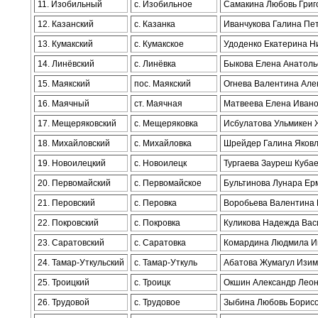
11. Изобильный
с. Изобильное
Самакина Любовь Григ
12. Казанский
с. Казанка
Иванчукова Галина Пе
13. Кумакский
с. Кумакское
Удоденко Екатерина Н
14. Линёвский
с. Линёвка
Быкова Елена Анатоль
15. Маякский
пос. Маякский
Огнева Валентина Але
16. Маячный
ст. Маячная
Матвеева Елена Иван
17. Мещеряковский
с. Мещеряковка
Исбулатова Ульмикен 
18. Михайловский
с. Михайловка
Шрейдер Галина Яков
19. Новоилецкий
с. Новоилецк
Тургаева Зауреш Куба
20. Первомайский
с. Первомайское
Бультинова Лунара Ер
21. Перовский
с. Перовка
Воробьева Валентина
22. Покровский
с. Покровка
Куликова Надежда Вас
23. Саратовский
с. Саратовка
Комардина Людмила Ив
24. Тамар-Уткульский
с. Тамар-Уткуль
Абатова Жумагул Изи
25. Троицкий
с. Троицк
Окшин Александр Леон
26. Трудовой
с. Трудовое
Зыбина Любовь Борис