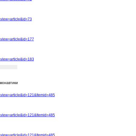
view=article&id=73
view=article&id=177
view=article&id=183
смонавтики
view=article&id=121&Itemid=485
view=article&id=121&Itemid=485
view=article&id=121&Itemid=485