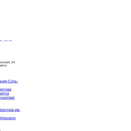
видящих
ца –
14:00
й день
альская, 24.
ail.ru
ации Соль-
иотеки
округа
ношеская
лиотека им.
-Илецкого