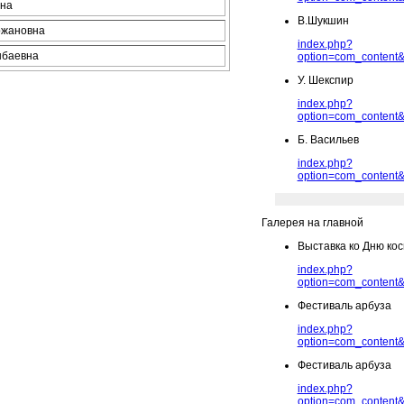
вна
В.Шукшин
ржановна
index.php?
нбаевна
option=com_content&
У. Шекспир
index.php?
option=com_content&
Б. Васильев
index.php?
option=com_content&
Галерея на главной
Выставка ко Дню ко
index.php?
option=com_content&
Фестиваль арбуза
index.php?
option=com_content&
Фестиваль арбуза
index.php?
option=com_content&