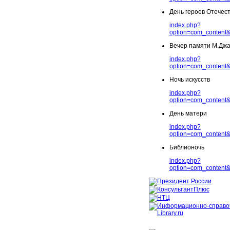
День героев Отечес
index.php?
option=com_content&
Вечер памяти М.Дж
index.php?
option=com_content&
Ночь искусств
index.php?
option=com_content&
День матери
index.php?
option=com_content&
Библионочь
index.php?
option=com_content&