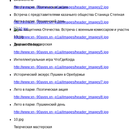
Лето в парке. Поэтическая акция
http://www.xn--90avqs.xn--p1ai/images/header_images/2.jpg
Встреча с представителями казачьего общества Станица Степная
Лето в парке. Пушкинский день
http://www.xn--90avqs.xn--p1ai/images/header_images/3.jpg
День защитника Отечества. Встреча с военным комиссаром и участн
10.jpg
http://www.xn--90avqs.xn--p1ai/images/header_images/4.jpg
Творческая мастерская
Диктант Победы
http://www.xn--90avqs.xn--p1ai/images/header_images/5.jpg
Интеллектуальная игра ЧтоГдеКогда
http://www.xn--90avqs.xn--p1ai/images/header_images/6.jpg
Исторический экскурс Пушкин в Оребуржье
http://www.xn--90avqs.xn--p1ai/images/header_images/7.jpg
Лето в парке. Поэтическая акция
http://www.xn--90avqs.xn--p1ai/images/header_images/8.jpg
Лето в парке. Пушкинский день
http://www.xn--90avqs.xn--p1ai/images/header_images/9.jpg
10.jpg
Творческая мастерская