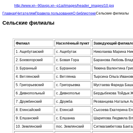
http://www.xn--90avqs.xn--p1ai/images/header_images/10.jpg
Главная
Читателям
Правила пользования
О библиотеке
Сельские филиалы
Сельские филиалы
Филиал
Населённый пункт
Заведующий филиал
1. Ащебутакский
с. Ащебутак
Николаева Марина Ни
2. Боевогорский
с. Бовая Гора
Баранова Любовь Вла
3. Буранный
с. Буранное
Тюкина Валентина Гри
4. Ветлянский
с. Ветлянка
Тырсина Ольга Иванов
5. Григорьевский
с. Григорьевка
Мустаева Фарида Баш
6. Дивнопольный
с. Дивнополье
Бердыбекова Тойдык 
7. Дружбинский
с. Дружба
Резванцева Наталья А
8. Егинсайский
с. Егинсай
Сысоева Екатерина Ег
9. Елшанский
с. Елшанка
Шарипова Людмила Вл
10. Землянский
пос. Землянский
Ситмагамбетова Бакт