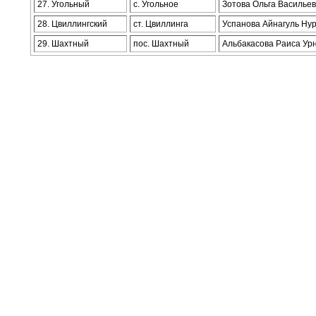
27. Угольный
с. Угольное
Зотова Ольга Василье
28. Цвиллингский
ст. Цвиллинга
Успанова Айнагуль Ну
29. Шахтный
пос. Шахтный
Альбакасова Раиса Ур