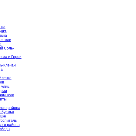
цка
ецка
ецка
 земли
а
й Соль-
ы
оюза и Герои
ь-илечан
на
Илецке
ов
 улиц
ории
промысла
щиты
кого района
енбуржья
цке
госпиталь
ого района
Победы