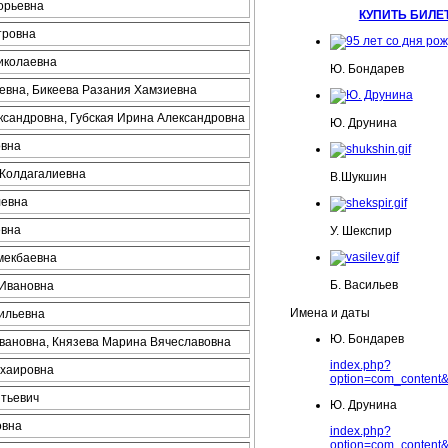
орьевна
КУПИТЬ БИЛЕ
тровна
иколаевна
Ю. Бондарев
евна, Бикеева Разания Хамзиевна
ксандровна, Губская Ирина Александровна
Ю. Друнина
овна
Жолдагалиевна
В.Шукшин
левна
евна
У. Шекспир
мекбаевна
Б. Васильев
 Ивановна
Имена и даты
ильевна
Ю. Бондарев
ановна, Князева Марина Вячеславовна
index.php?
мхаировна
option=com_content&
тьевич
Ю. Друнина
овна
index.php?
option=com_content&