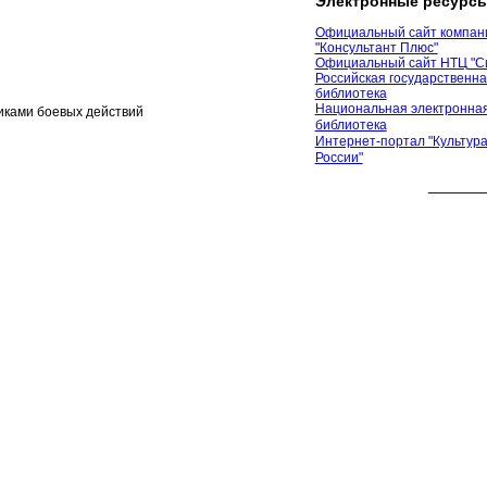
Электронные ресурс
Официальный сайт компан
"Консультант Плюс"
Официальный сайт НТЦ "С
Российская государственн
библиотека
Национальная электронная
иками боевых действий
библиотека
Интернет-портал "Культура
России"
© 2012 М