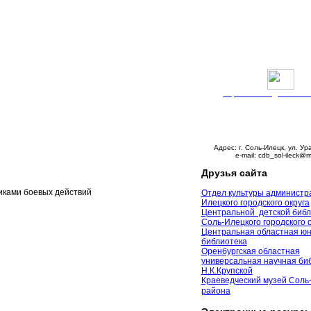
Версия сайта для слабо
График работы:
Понедельник – пятни
с 9:00 до 18:00
Суббота – с 10:00 до 
Воскресенье – выходно
Адрес: г. Соль-Илецк, ул. Ур
e-mail: cdb_sol-ileck@m
Друзья сайта
иками боевых действий
Отдел культуры администр
Илецкого городского округа
Центральной детской библ
Соль-Илецкого городского 
Центральная областная ю
библиотека
Оренбургская областная
универсальная научная биб
Н.К.Крупской
Краеведческий музей Соль
района