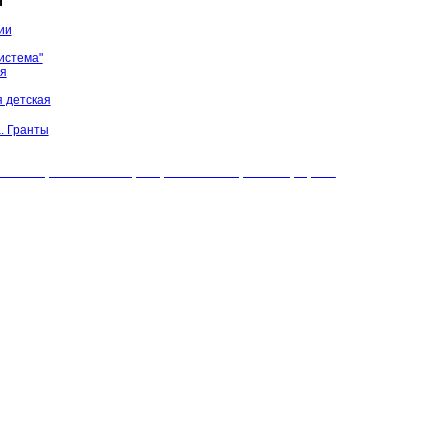
ы
ии
истема"
ая
 детская
. Гранты
БУК "МЦБС" Соль-Илецкого района. Все права защищены.