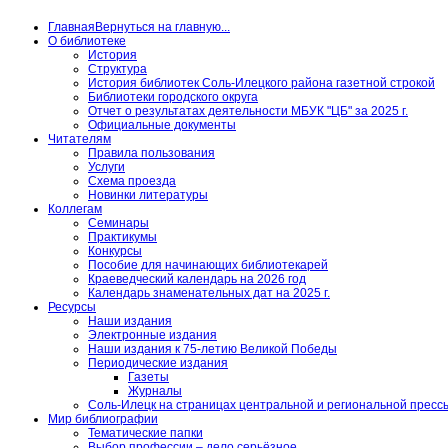
Главная
Вернуться на главную...
О библиотеке
История
Структура
История библиотек Соль-Илецкого района газетной строкой
Библиотеки городского округа
Отчет о результатах деятельности МБУК "ЦБ" за 2025 г.
Официальные документы
Читателям
Правила пользования
Услуги
Схема проезда
Новинки литературы
Коллегам
Семинары
Практикумы
Конкурсы
Пособие для начинающих библиотекарей
Краеведческий календарь на 2026 год
Календарь знаменательных дат на 2025 г.
Ресурсы
Наши издания
Электронные издания
Наши издания к 75-летию Великой Победы
Периодические издания
Газеты
Журналы
Соль-Илецк на страницах центральной и региональной пресс
Мир библиографии
Тематические папки
Выбор профессии – дело серьёзное