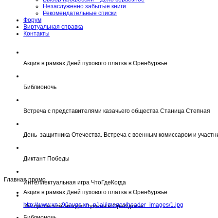
Незаслуженно забытые книги
Рекомендательные списки
Форум
Виртуальная справка
Контакты
Акция в рамках Дней пухового платка в Оренбуржье
Библионочь
Встреча с представителями казачьего общества Станица Степная
День защитника Отечества. Встреча с военным комиссаром и участн
Диктант Победы
Главная промо
Интеллектуальная игра ЧтоГдеКогда
Акция в рамках Дней пухового платка в Оренбуржье
http://www.xn--90avqs.xn--p1ai/images/header_images/1.jpg
Исторический экскурс Пушкин в Оребуржье
Библионочь