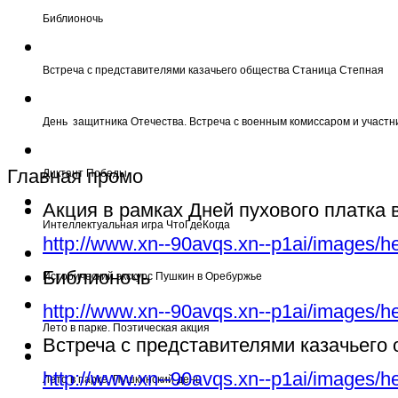
Библионочь
Встреча с представителями казачьего общества Станица Степная
День защитника Отечества. Встреча с военным комиссаром и участн
Главная промо
Диктант Победы
Акция в рамках Дней пухового платка
Интеллектуальная игра ЧтоГдеКогда
http://www.xn--90avqs.xn--p1ai/images/h
Библионочь
Исторический экскурс Пушкин в Оребуржье
http://www.xn--90avqs.xn--p1ai/images/h
Лето в парке. Поэтическая акция
Встреча с представителями казачьего
http://www.xn--90avqs.xn--p1ai/images/h
Лето в парке. Пушкинский день