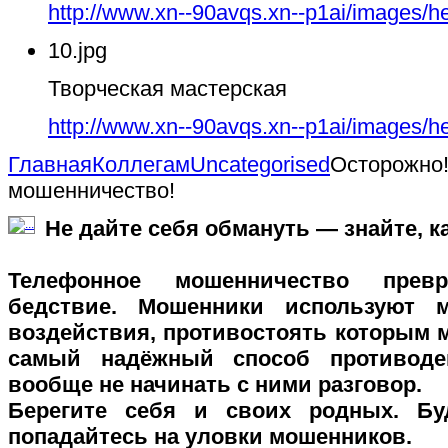
http://www.xn--90avqs.xn--p1ai/images/h
10.jpg
Творческая мастерская
http://www.xn--90avqs.xn--p1ai/images/h
Главная
Коллегам
Uncategorised
Осторожно
мошенничество!
Не дайте себя обмануть — знайте, к
Телефонное мошенничество прев
бедствие. Мошенники используют м
воздействия, противостоять которым 
самый надёжный способ противоде
вообще не начинать с ними разговор.
Берегите себя и своих родных. Б
попадайтесь на уловки мошенников.