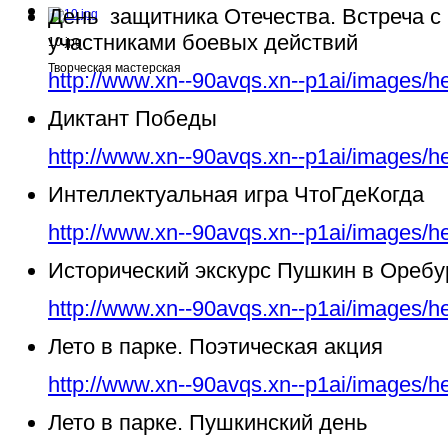
День защитника Отечества. Встреча с
участниками боевых действий
10.jpg
Творческая мастерская
http://www.xn--90avqs.xn--p1ai/images/h
Диктант Победы
http://www.xn--90avqs.xn--p1ai/images/h
Интеллектуальная игра ЧтоГдеКогда
http://www.xn--90avqs.xn--p1ai/images/h
Исторический экскурс Пушкин в Ореб
http://www.xn--90avqs.xn--p1ai/images/h
Лето в парке. Поэтическая акция
http://www.xn--90avqs.xn--p1ai/images/h
Лето в парке. Пушкинский день