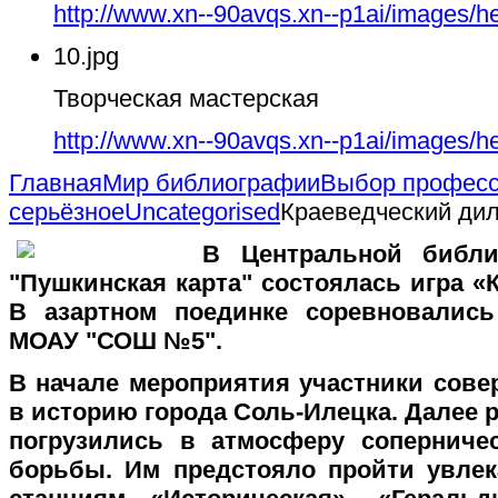
http://www.xn--90avqs.xn--p1ai/images/h
10.jpg
Творческая мастерская
http://www.xn--90avqs.xn--p1ai/images/h
Главная
Мир библиографии
Выбор професс
серьёзное
Uncategorised
Краеведческий ди
В Центральной библи
"Пушкинская карта" состоялась игра «
В азартном поединке соревновалис
МОАУ "СОШ №5".
В начале мероприятия участники сов
в историю города Соль-Илецка. Далее 
погрузились в атмосферу соперниче
борьбы. Им предстояло пройти увлек