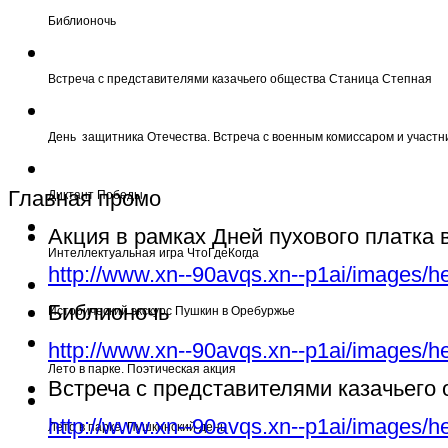
Библионочь
Встреча с представителями казачьего общества Станица Степная
День защитника Отечества. Встреча с военным комиссаром и участн
Главная промо
Диктант Победы
Акция в рамках Дней пухового платка
Интеллектуальная игра ЧтоГдеКогда
http://www.xn--90avqs.xn--p1ai/images/h
Библионочь
Исторический экскурс Пушкин в Оребуржье
http://www.xn--90avqs.xn--p1ai/images/h
Лето в парке. Поэтическая акция
Встреча с представителями казачьего
http://www.xn--90avqs.xn--p1ai/images/h
Лето в парке. Пушкинский день