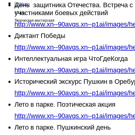
День защитника Отечества. Встреча с
участниками боевых действий
10.jpg
Творческая мастерская
http://www.xn--90avqs.xn--p1ai/images/h
Диктант Победы
http://www.xn--90avqs.xn--p1ai/images/h
Интеллектуальная игра ЧтоГдеКогда
http://www.xn--90avqs.xn--p1ai/images/h
Исторический экскурс Пушкин в Ореб
http://www.xn--90avqs.xn--p1ai/images/h
Лето в парке. Поэтическая акция
http://www.xn--90avqs.xn--p1ai/images/h
Лето в парке. Пушкинский день