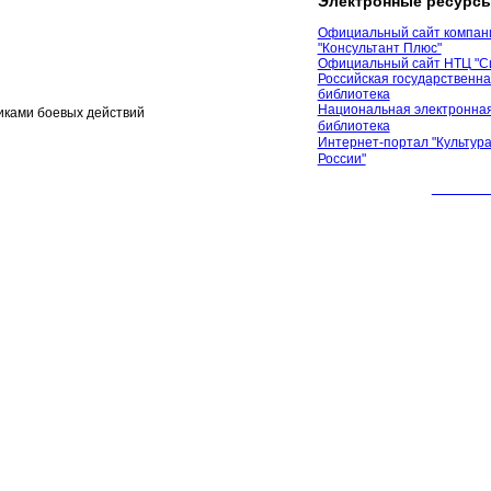
Электронные ресурс
Официальный сайт компан
"Консультант Плюс"
Официальный сайт НТЦ "С
Российская государственн
библиотека
Национальная электронная
иками боевых действий
библиотека
Интернет-портал "Культура
России"
© 2012 М