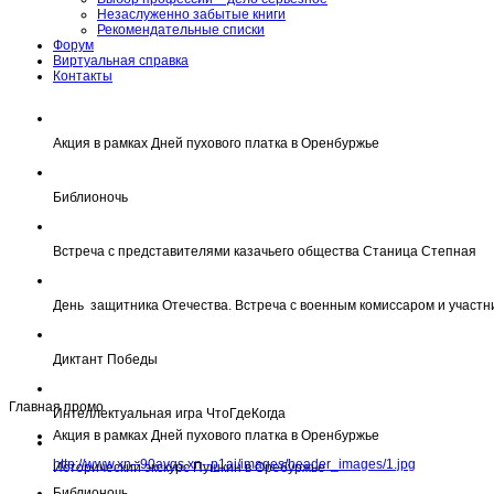
Незаслуженно забытые книги
Рекомендательные списки
Форум
Виртуальная справка
Контакты
Акция в рамках Дней пухового платка в Оренбуржье
Библионочь
Встреча с представителями казачьего общества Станица Степная
День защитника Отечества. Встреча с военным комиссаром и участн
Диктант Победы
Главная промо
Интеллектуальная игра ЧтоГдеКогда
Акция в рамках Дней пухового платка в Оренбуржье
http://www.xn--90avqs.xn--p1ai/images/header_images/1.jpg
Исторический экскурс Пушкин в Оребуржье
Библионочь