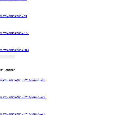
view=article&id=73
view=article&id=177
view=article&id=183
смонавтики
view=article&id=121&Itemid=485
view=article&id=121&Itemid=485
view=article&id=121&Itemid=485