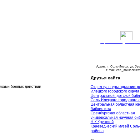
Версия сайта для слабо
График работы:
Понедельник – пятни
с 9:00 до 18:00
Суббота – с 10:00 до 
Воскресенье – выходно
Адрес: г. Соль-Илецк, ул. Ур
e-mail: cdb_sol-ileck@m
Друзья сайта
иками боевых действий
Отдел культуры администр
Илецкого городского округа
Центральной детской библ
Соль-Илецкого городского 
Центральная областная ю
библиотека
Оренбургская областная
универсальная научная биб
Н.К.Крупской
Краеведческий музей Соль
района