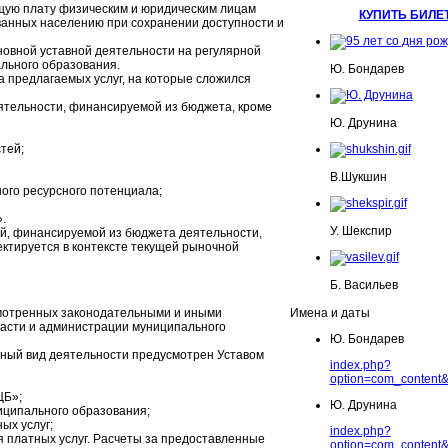
ющую плату физическим и юридическим лицам
КУПИТЬ БИЛЕ
ованных населению при сохранении доступности и
сновной уставной деятельности на регулярной
льного образования.
Ю. Бондарев
 предлагаемых услуг, на которые сложился
еятельности, финансируемой из бюджета, кроме
Ю. Друнина
тей;
В.Шукшин
ого ресурсного потенциала;
.
У. Шекспир
ой, финансируемой из бюджета деятельности,
ектируется в контексте текущей рыночной
Б. Васильев
смотренных законодательными и иными
Имена и даты
асти и администрации муниципального
Ю. Бондарев
нный вид деятельности предусмотрен Уставом
index.php?
option=com_content&
ЦБ»;
Ю. Друнина
иципального образования;
ых услуг;
index.php?
я платных услуг. Расчеты за предоставленные
option=com_content&