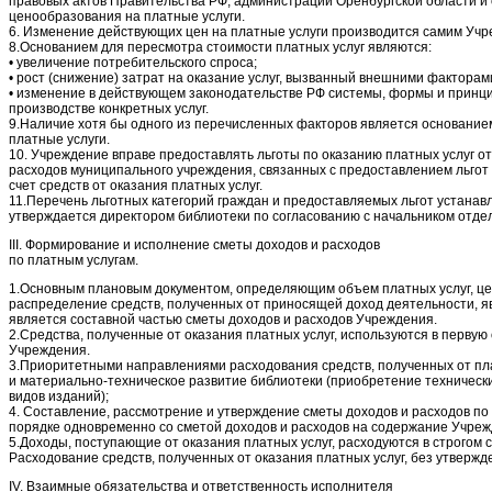
правовых актов Правительства РФ, администрации Оренбургской области и
ценообразования на платные услуги.
6. Изменение действующих цен на платные услуги производится самим Уч
8.Основанием для пересмотра стоимости платных услуг являются:
• увеличение потребительского спроса;
• рост (снижение) затрат на оказание услуг, вызванный внешними факторам
• изменение в действующем законодательстве РФ системы, формы и принци
производстве конкретных услуг.
9.Наличие хотя бы одного из перечисленных факторов является основание
платные услуги.
10. Учреждение вправе предоставлять льготы по оказанию платных услуг 
расходов муниципального учреждения, связанных с предоставлением льгот 
счет средств от оказания платных услуг.
11.Перечень льготных категорий граждан и предоставляемых льгот устана
утверждается директором библиотеки по согласованию с начальником отдел
III. Формирование и исполнение сметы доходов и расходов
по платным услугам.
1.Основным плановым документом, определяющим объем платных услуг, це
распределение средств, полученных от приносящей доход деятельности, яв
является составной частью сметы доходов и расходов Учреждения.
2.Средства, полученные от оказания платных услуг, используются в перву
Учреждения.
3.Приоритетными направлениями расходования средств, полученных от пла
и материально-техническое развитие библиотеки (приобретение технически
видов изданий);
4. Составление, рассмотрение и утверждение сметы доходов и расходов по
порядке одновременно со сметой доходов и расходов на содержание Учрежд
5.Доходы, поступающие от оказания платных услуг, расходуются в строгом 
Расходование средств, полученных от оказания платных услуг, без утвержд
IV. Взаимные обязательства и ответственность исполнителя