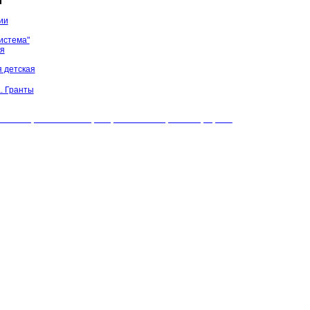
ы
ии
истема"
ая
 детская
. Гранты
БУК "МЦБС" Соль-Илецкого района. Все права защищены.