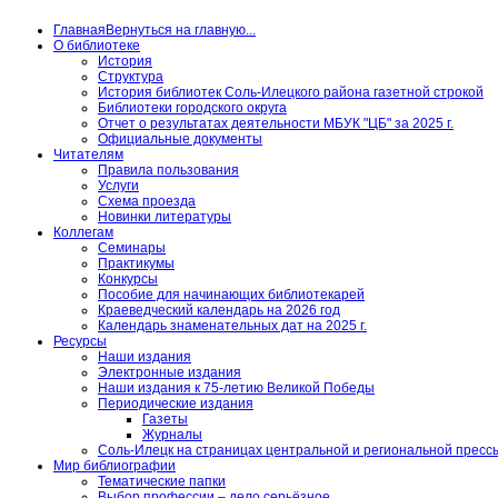
Главная
Вернуться на главную...
О библиотеке
История
Структура
История библиотек Соль-Илецкого района газетной строкой
Библиотеки городского округа
Отчет о результатах деятельности МБУК "ЦБ" за 2025 г.
Официальные документы
Читателям
Правила пользования
Услуги
Схема проезда
Новинки литературы
Коллегам
Семинары
Практикумы
Конкурсы
Пособие для начинающих библиотекарей
Краеведческий календарь на 2026 год
Календарь знаменательных дат на 2025 г.
Ресурсы
Наши издания
Электронные издания
Наши издания к 75-летию Великой Победы
Периодические издания
Газеты
Журналы
Соль-Илецк на страницах центральной и региональной пресс
Мир библиографии
Тематические папки
Выбор профессии – дело серьёзное