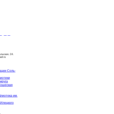
видящих
ца –
14:00
й день
альская, 24.
ail.ru
ации Соль-
иотеки
округа
ношеская
лиотека им.
-Илецкого