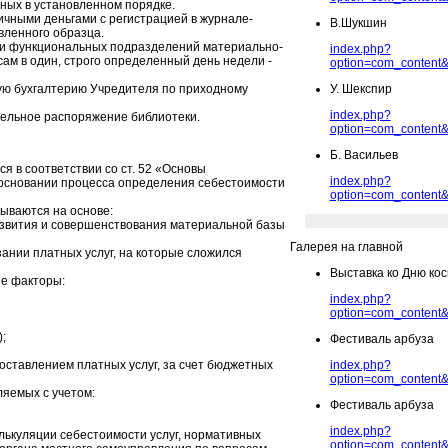
нных в установленном порядке.
ичными деньгами с регистрацией в журнале-
В.Шукшин
вленного образца.
ми функциональных подразделений материально-
index.php?
ам в один, строго определенный день недели -
option=com_content&
ную бухгалтерию Учредителя по приходному
У. Шекспир
index.php?
тельное распоряжение библиотеки.
option=com_content&
Б. Васильев
я в соответствии со ст. 52 «Основы
index.php?
 основании процесса определения себестоимости
option=com_content&
ываются на основе:
развития и совершенствования материальной базы
Галерея на главной
ании платных услуг, на которые сложился
Выставка ко Дню ко
ие факторы:
index.php?
option=com_content&
);
Фестиваль арбуза
оставлением платных услуг, за счет бюджетных
index.php?
option=com_content&
ляемых с учетом:
Фестиваль арбуза
index.php?
алькуляции себестоимости услуг, нормативных
option=com_content&