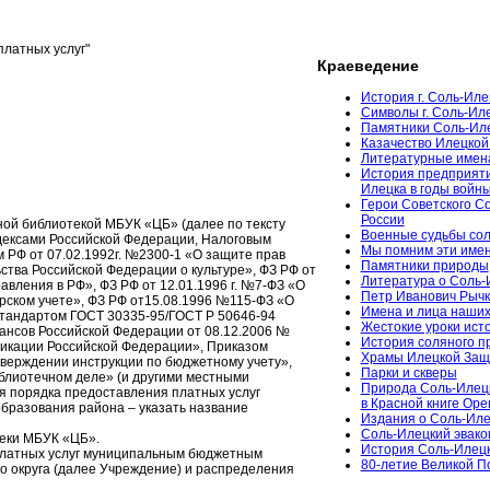
латных услуг"
Краеведение
История г. Соль-Иле
Символы г. Соль-Ил
Памятники Соль-Ил
Казачество Илецкой
Литературные имен
История предприяти
Илецка в годы войн
Герои Советского С
России
ой библиотекой МБУК «ЦБ» (далее по тексту
Военные судьбы сол
дексами Российской Федерации, Налоговым
Мы помним эти име
 РФ от 07.02.1992г. №2300-1 «О защите прав
Памятники природы
ства Российской Федерации о культуре», ФЗ РФ от
Литература о Соль-
авления в РФ», ФЗ РФ от 12.01.1996 г. №7-ФЗ «О
Петр Иванович Рычк
ерском учете», ФЗ РФ от15.08.1996 №115-ФЗ «О
Имена и лица наших
тандартом ГОСТ 30335-95/ГОСТ Р 50646-94
Жестокие уроки ист
ансов Российской Федерации от 08.12.2006 №
История соляного 
икации Российской Федерации», Приказом
Храмы Илецкой За
верждении инструкции по бюджетному учету»,
Парки и скверы
блиотечном деле» (и другими местными
Природа Соль-Илец
я порядка предоставления платных услуг
в Красной книге Ор
бразования района – указать название
Издания о Соль-Иле
Соль-Илецкий эвако
еки МБУК «ЦБ».
История Соль-Илецк
платных услуг муниципальным бюджетным
80-летие Великой 
о округа (далее Учреждение) и распределения