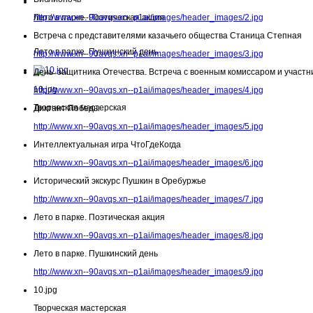
Лето в парке. Поэтическая акция
http://www.xn--90avqs.xn--p1ai/images/header_images/2.jpg
Встреча с представителями казачьего общества Станица Степная
Лето в парке. Пушкинский день
http://www.xn--90avqs.xn--p1ai/images/header_images/3.jpg
День защитника Отечества. Встреча с военным комиссаром и участн
10.jpg
http://www.xn--90avqs.xn--p1ai/images/header_images/4.jpg
Творческая мастерская
Диктант Победы
http://www.xn--90avqs.xn--p1ai/images/header_images/5.jpg
Интеллектуальная игра ЧтоГдеКогда
http://www.xn--90avqs.xn--p1ai/images/header_images/6.jpg
Исторический экскурс Пушкин в Оребуржье
http://www.xn--90avqs.xn--p1ai/images/header_images/7.jpg
Лето в парке. Поэтическая акция
http://www.xn--90avqs.xn--p1ai/images/header_images/8.jpg
Лето в парке. Пушкинский день
http://www.xn--90avqs.xn--p1ai/images/header_images/9.jpg
10.jpg
Творческая мастерская