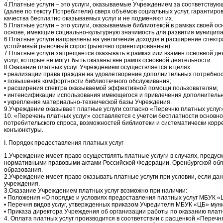
4.Платные услуги – это услуги, оказываемые Учреждением за соответству
(далее по тексту Потребители) сверх объёмов социальных услуг, гарантир
качества бесплатно оказываемых услуг и не подменяют их.
5.Платные услуги – это услуги, оказываемые библиотекой в рамках своей о
основе, имеющие социально-культурную значимость для развития муниципа
6.Платные услуги направлены на увеличение доходов и расширение спектра
устойчивый рыночный спрос (рыночно ориентированные).
7.Платные услуги запрещается оказывать в рамках или взамен основной д
услуг, которые не могут быть оказаны вне рамок основной деятельности.
8.Оказание платных услуг Учреждением осуществляется в целях:
• реализации права граждан на удовлетворение дополнительных потребнос
• повышения комфортности библиотечного обслуживания;
• расширения спектра оказываемой эффективной помощи пользователям;
• интенсификации использования имеющегося и привлечения дополнительн
• укрепления материально-технической базы Учреждения.
9.Учреждение оказывает платные услуги согласно «Перечню платных услуг»
10. «Перечень платных услуг» составляется с учетом бесплатности основн
потребительского спроса, возможностей библиотеки и систематически корр
конъюнктуры.
I. Порядок предоставления платных услуг
1.Учреждение имеет право осуществлять платные услуги в случаях, преду
нормативными правовыми актами Российской Федерации, Оренбургской обл
образования.
2.Учреждение имеет право оказывать платные услуги при условии, если да
учреждения.
3.Оказание Учреждением платных услуг возможно при наличии:
• Положения «О порядке и условиях предоставления платных услуг МБУК «
• Перечня видов услуг, утвержденных приказом Учредителя МБУК «ЦБ» мун
• Приказа директора Учреждения об организации работы по оказанию платн
4. Оплата платных услуг производится в соответствии с расценкой «Перечн