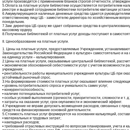
услуги производятся с применением бланков строгой отчетности, утвержде
5.Оплата за платные услуги библиотеки осуществляется потребителем нал
реестре и выдачей сотрудником библиотеки потребителю квитанции устано
6.Аккумулирующиеся наличные денежные средства сдаются руководителя
ответственному лицу ЦБ - заместителю директора по хозяйственным вопрос
понедельник.
7.Зам. директора ЦБ сразу же сдает собранные средства в централизован
кассовому ордеру.
8.Полученные библиотекой от платных услуг доходы поступают в самостоя
II. Ценообразование на платные услуги.
1. Цены на платные услуги, предоставляемые Учреждением, устанавливаютс
Законодательства Российской Федерации о культуре» самостоятельно и на
на единицу услуги – калькулирования.
2.Цены на платные услуги, оказываемые центральной библиотекой, рассчит
• экономически обоснованной себестоимости услуг с учетом возможности 
учреждения;
• рентабельности работы муниципального учреждения культуры ЦБ при оказ
устойчивый рыночный спрос.
3.На формирование стоимости платных услуг оказывают влияние следующ
• уровень потребительского спроса и уникальность самих услуг;
• конкурентоспособность;
• наличие потенциальных потребителей услуг;
• особых условий выполнения (срочности, приоритетности, сложности и т. д.
• затраты на оказание услуг, срок окупаемости и экономический эффект.
4.Учреждение не вправе допускать возмещения расходов, связанных с пред
средств на финансирование основной деятельности.
5.Стоимость платных услуг формируется на основании калькуляций, состав
• материальных и трудовых затрат;
• накладных расходов;
• требований отраслевых инструкций по вопросам планирования, учета и к