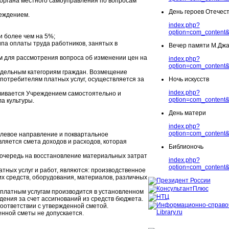
 органа местного самоуправления по вопросам
День героев Отечес
реждением.
index.php?
option=com_content&
и более чем на 5%;
па оплаты труда работников, занятых в
Вечер памяти М.Дж
м для рассмотрения вопроса об изменении цен на
index.php?
option=com_content&
отдельным категориям граждан. Возмещение
потребителям платных услуг, осуществляется за
Ночь искусств
index.php?
вливается Учреждением самостоятельно и
option=com_content&
а культуры.
День матери
index.php?
option=com_content&
левое направление и поквартальное
ляется смета доходов и расходов, которая
Библионочь
ю очередь на восстановление материальных затрат
index.php?
option=com_content&
тных услуг и работ, являются: производственное
х средств, оборудования, материалов, различных
 платным услугам производится в установленном
ения за счет ассигнований из средств бюджета.
соответствии с утвержденной сметой.
енной сметы не допускается.