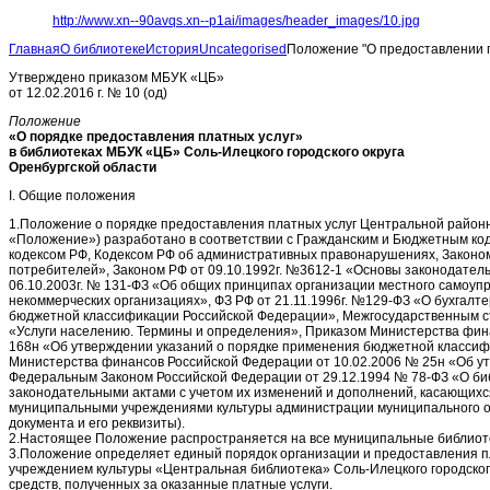
http://www.xn--90avqs.xn--p1ai/images/header_images/10.jpg
Главная
О библиотеке
История
Uncategorised
Положение "О предоставлении п
Утверждено приказом МБУК «ЦБ»
от 12.02.2016 г. № 10 (од)
Положение
«О порядке предоставления платных услуг»
в библиотеках МБУК «ЦБ» Соль-Илецкого городского округа
Оренбургской области
I. Общие положения
1.Положение о порядке предоставления платных услуг Центральной районн
«Положение») разработано в соответствии с Гражданским и Бюджетным ко
кодексом РФ, Кодексом РФ об административных правонарушениях, Законом
потребителей», Законом РФ от 09.10.1992г. №3612-1 «Основы законодатель
06.10.2003г. № 131-ФЗ «Об общих принципах организации местного самоупр
некоммерческих организациях», ФЗ РФ от 21.11.1996г. №129-ФЗ «О бухгалт
бюджетной классификации Российской Федерации», Межгосударственным с
«Услуги населению. Термины и определения», Приказом Министерства фин
168н «Об утверждении указаний о порядке применения бюджетной классиф
Министерства финансов Российской Федерации от 10.02.2006 № 25н «Об ут
Федеральным Законом Российской Федерации от 29.12.1994 № 78-ФЗ «О би
законодательными актами с учетом их изменений и дополнений, касающихс
муниципальными учреждениями культуры администрации муниципального о
документа и его реквизиты).
2.Настоящее Положение распространяется на все муниципальные библиот
3.Положение определяет единый порядок организации и предоставления 
учреждением культуры «Центральная библиотека» Соль-Илецкого городског
средств, полученных за оказанные платные услуги.