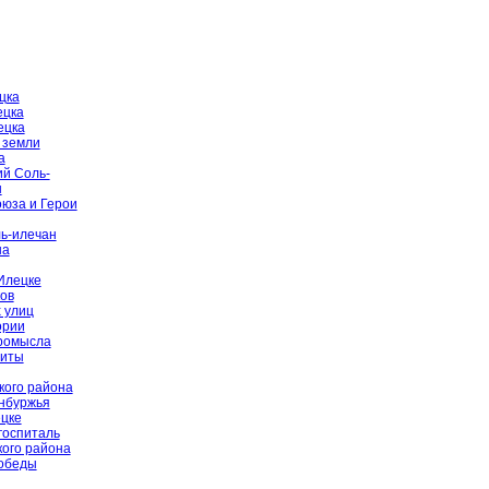
цка
ецка
ецка
 земли
а
й Соль-
ы
оюза и Герои
ь-илечан
на
Илецке
ов
 улиц
ории
промысла
щиты
кого района
енбуржья
цке
госпиталь
ого района
Победы