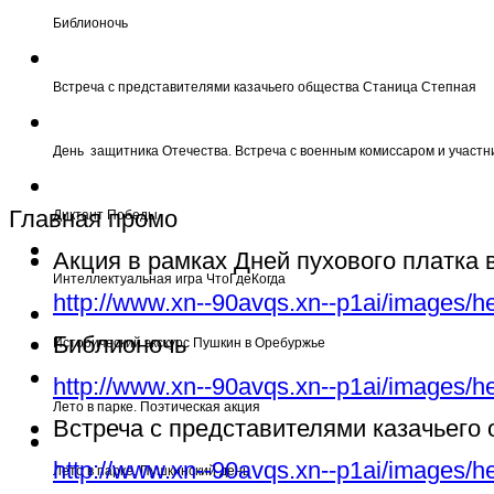
Библионочь
Встреча с представителями казачьего общества Станица Степная
День защитника Отечества. Встреча с военным комиссаром и участн
Главная промо
Диктант Победы
Акция в рамках Дней пухового платка
Интеллектуальная игра ЧтоГдеКогда
http://www.xn--90avqs.xn--p1ai/images/h
Библионочь
Исторический экскурс Пушкин в Оребуржье
http://www.xn--90avqs.xn--p1ai/images/h
Лето в парке. Поэтическая акция
Встреча с представителями казачьего
http://www.xn--90avqs.xn--p1ai/images/h
Лето в парке. Пушкинский день