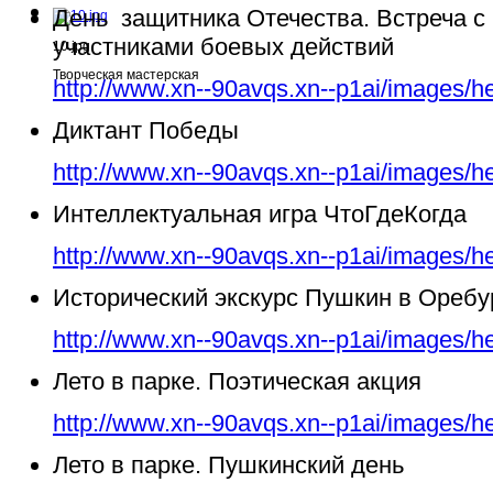
День защитника Отечества. Встреча с
участниками боевых действий
10.jpg
Творческая мастерская
http://www.xn--90avqs.xn--p1ai/images/h
Диктант Победы
http://www.xn--90avqs.xn--p1ai/images/h
Интеллектуальная игра ЧтоГдеКогда
http://www.xn--90avqs.xn--p1ai/images/h
Исторический экскурс Пушкин в Ореб
http://www.xn--90avqs.xn--p1ai/images/h
Лето в парке. Поэтическая акция
http://www.xn--90avqs.xn--p1ai/images/h
Лето в парке. Пушкинский день