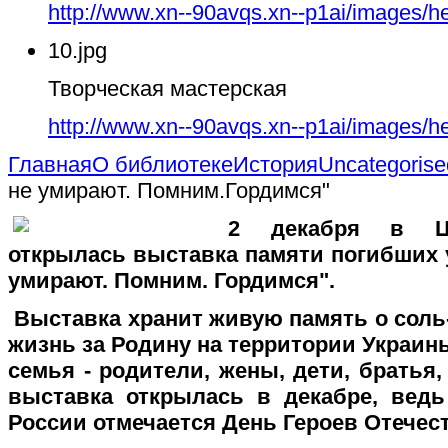
http://www.xn--90avqs.xn--p1ai/images/h
10.jpg
Творческая мастерская
http://www.xn--90avqs.xn--p1ai/images/h
Главная
О библиотеке
История
Uncategorise
не умирают. Помним.Гордимся"
2 декабря в Це
открылась выставка памяти погибших 
умирают. Помним. Гордимся".
Выставка хранит живую память о соль
жизнь за Родину на территории Украин
семья - родители, жены, дети, братья, 
выставка открылась в декабре, ведь
России отмечается День Героев Отечест