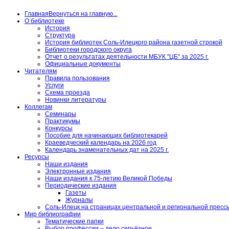
Главная
Вернуться на главную...
О библиотеке
История
Структура
История библиотек Соль-Илецкого района газетной строкой
Библиотеки городского округа
Отчет о результатах деятельности МБУК "ЦБ" за 2025 г.
Официальные документы
Читателям
Правила пользования
Услуги
Схема проезда
Новинки литературы
Коллегам
Семинары
Практикумы
Конкурсы
Пособие для начинающих библиотекарей
Краеведческий календарь на 2026 год
Календарь знаменательных дат на 2025 г.
Ресурсы
Наши издания
Электронные издания
Наши издания к 75-летию Великой Победы
Периодические издания
Газеты
Журналы
Соль-Илецк на страницах центральной и региональной пресс
Мир библиографии
Тематические папки
Выбор профессии – дело серьёзное