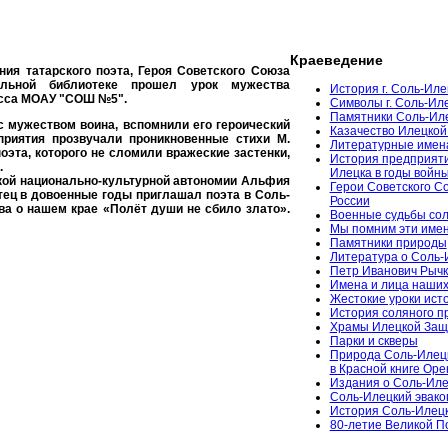
Краеведение
ия татарского поэта, Героя Советского Союза
льной библиотеке прошел урок мужества
История г. Соль-Иле
асса МОАУ "СОШ №5".
Символы г. Соль-Ил
Памятники Соль-Ил
с мужеством воина, вспомнили его героический
Казачество Илецкой
риятия прозвучали проникновенные стихи М.
Литературные имен
оэта, которого не сломили вражеские застенки,
История предприяти
.
Илецка в годы войн
кой национально-культурной автономии Альфия
Герои Советского С
тец в довоенные годы приглашал поэта в Соль-
России
а о нашем крае «Полёт души не сбило злато».
Военные судьбы сол
Мы помним эти име
Памятники природы
Литература о Соль-
Петр Иванович Рычк
Имена и лица наших
Жестокие уроки ист
История соляного 
Храмы Илецкой За
Парки и скверы
Природа Соль-Илец
в Красной книге Ор
Издания о Соль-Иле
Соль-Илецкий эвако
История Соль-Илецк
80-летие Великой 