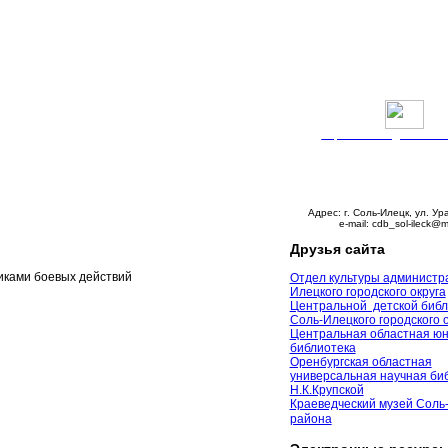
Версия сайта для слабо
График работы:
Понедельник – пятни
с 9:00 до 18:00
Суббота – с 10:00 до 
Воскресенье – выходно
Адрес: г. Соль-Илецк, ул. Ур
e-mail: cdb_sol-ileck@m
Друзья сайта
иками боевых действий
Отдел культуры администр
Илецкого городского округа
Центральной детской библ
Соль-Илецкого городского 
Центральная областная ю
библиотека
Оренбургская областная
универсальная научная биб
Н.К.Крупской
Краеведческий музей Соль
района