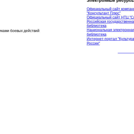
Электронные ресурс
Официальный сайт компан
"Консультант Плюс"
Официальный сайт НТЦ "С
Российская государственн
библиотека
Национальная электронная
иками боевых действий
библиотека
Интернет-портал "Культура
России"
© 2012 М