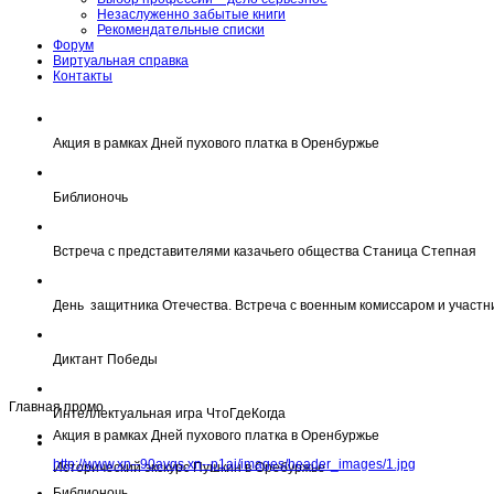
Незаслуженно забытые книги
Рекомендательные списки
Форум
Виртуальная справка
Контакты
Акция в рамках Дней пухового платка в Оренбуржье
Библионочь
Встреча с представителями казачьего общества Станица Степная
День защитника Отечества. Встреча с военным комиссаром и участн
Диктант Победы
Главная промо
Интеллектуальная игра ЧтоГдеКогда
Акция в рамках Дней пухового платка в Оренбуржье
http://www.xn--90avqs.xn--p1ai/images/header_images/1.jpg
Исторический экскурс Пушкин в Оребуржье
Библионочь