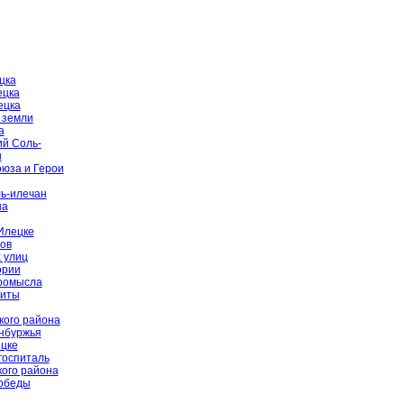
цка
ецка
ецка
 земли
а
й Соль-
ы
оюза и Герои
ь-илечан
на
Илецке
ов
 улиц
ории
промысла
щиты
кого района
енбуржья
цке
госпиталь
ого района
Победы