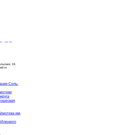
видящих
ца –
14:00
й день
альская, 24.
ail.ru
ации Соль-
иотеки
округа
ношеская
лиотека им.
-Илецкого