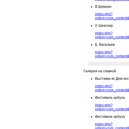
В.Шукшин
index.php?
option=com_content&
У. Шекспир
index.php?
option=com_content&
Б. Васильев
index.php?
option=com_content&
Галерея на главной
Выставка ко Дню ко
index.php?
option=com_content&
Фестиваль арбуза
index.php?
option=com_content&
Фестиваль арбуза
index.php?
option=com_content&