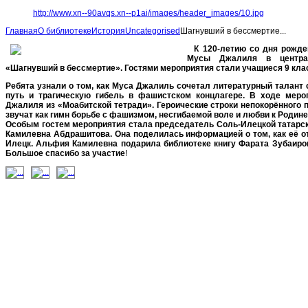
http://www.xn--90avqs.xn--p1ai/images/header_images/10.jpg
Главная
О библиотеке
История
Uncategorised
Шагнувший в бессмертие...
К 120-летию со дня рожден
Мусы Джалиля в центра
«Шагнувший в бессмертие». Гостями мероприятия стали учащиеся 9 кл
Ребята узнали о том, как Муса Джалиль сочетал литературный талант 
путь и трагическую гибель в фашистском концлагере.
В ходе мероп
Джалиля из «Моабитской тетради». Героические строки непокорённого п
звучат как гимн борьбе с фашизмом, несгибаемой воле и любви к Родине
Особым гостем мероприятия стала председатель Соль-Илецкой татарс
Камилевна Абдрашитова. Она поделилась информацией о том, как её о
Илецк. Альфия Камилевна подарила библиотеке книгу Фарата Зубаиров
Большое спасибо за участие
!