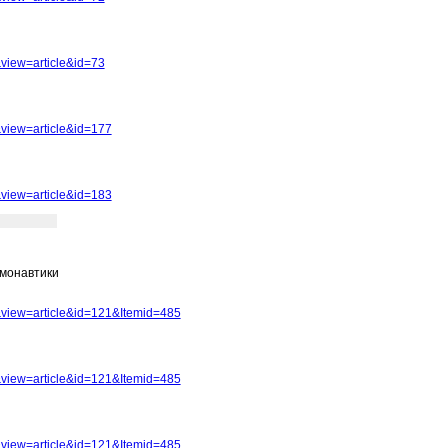
view=article&id=73
view=article&id=177
view=article&id=183
смонавтики
view=article&id=121&Itemid=485
view=article&id=121&Itemid=485
view=article&id=121&Itemid=485