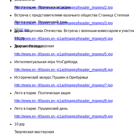
Лето в парке. Поэтическая акция
http://www.xn--90avqs.xn--p1ai/images/header_images/2.jpg
Встреча с представителями казачьего общества Станица Степная
Лето в парке. Пушкинский день
http://www.xn--90avqs.xn--p1ai/images/header_images/3.jpg
День защитника Отечества. Встреча с военным комиссаром и участн
10.jpg
http://www.xn--90avqs.xn--p1ai/images/header_images/4.jpg
Творческая мастерская
Диктант Победы
http://www.xn--90avqs.xn--p1ai/images/header_images/5.jpg
Интеллектуальная игра ЧтоГдеКогда
http://www.xn--90avqs.xn--p1ai/images/header_images/6.jpg
Исторический экскурс Пушкин в Оребуржье
http://www.xn--90avqs.xn--p1ai/images/header_images/7.jpg
Лето в парке. Поэтическая акция
http://www.xn--90avqs.xn--p1ai/images/header_images/8.jpg
Лето в парке. Пушкинский день
http://www.xn--90avqs.xn--p1ai/images/header_images/9.jpg
10.jpg
Творческая мастерская