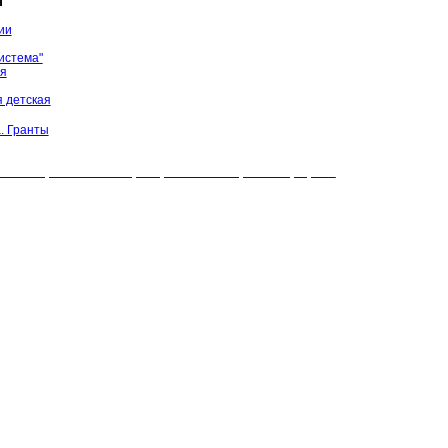
ы
ии
истема"
ая
 детская
. Гранты
БУК "МЦБС" Соль-Илецкого района. Все права защищены.