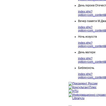
День героев Отечес
index.php?
option=com_content&
Вечер памяти М.Дж
index.php?
option=com_content&
Ночь искусств
index.php?
option=com_content&
День матери
index.php?
option=com_content&
Библионочь
index.php?
option=com_content&