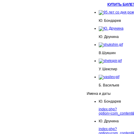
КУПИТЬ БИЛЕ
Ю. Бондарев
Ю. Друнина
В.Шукшин
У. Шекспир
Б. Васильев
Имена и даты
Ю. Бондарев
index.php?
option=com_content&
Ю. Друнина
index.php?
option=com_content&