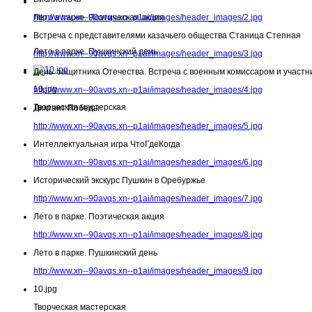
Лето в парке. Поэтическая акция
http://www.xn--90avqs.xn--p1ai/images/header_images/2.jpg
Встреча с представителями казачьего общества Станица Степная
Лето в парке. Пушкинский день
http://www.xn--90avqs.xn--p1ai/images/header_images/3.jpg
День защитника Отечества. Встреча с военным комиссаром и участн
10.jpg
http://www.xn--90avqs.xn--p1ai/images/header_images/4.jpg
Творческая мастерская
Диктант Победы
http://www.xn--90avqs.xn--p1ai/images/header_images/5.jpg
Интеллектуальная игра ЧтоГдеКогда
http://www.xn--90avqs.xn--p1ai/images/header_images/6.jpg
Исторический экскурс Пушкин в Оребуржье
http://www.xn--90avqs.xn--p1ai/images/header_images/7.jpg
Лето в парке. Поэтическая акция
http://www.xn--90avqs.xn--p1ai/images/header_images/8.jpg
Лето в парке. Пушкинский день
http://www.xn--90avqs.xn--p1ai/images/header_images/9.jpg
10.jpg
Творческая мастерская