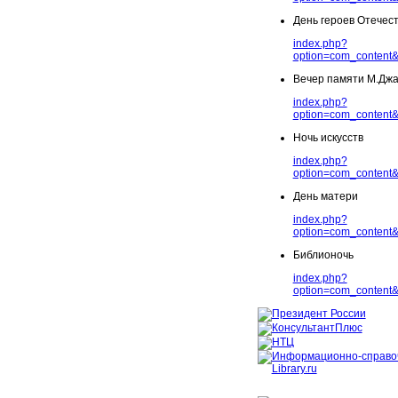
День героев Отечес
index.php?
option=com_content&
Вечер памяти М.Дж
index.php?
option=com_content&
Ночь искусств
index.php?
option=com_content&
День матери
index.php?
option=com_content&
Библионочь
index.php?
option=com_content&