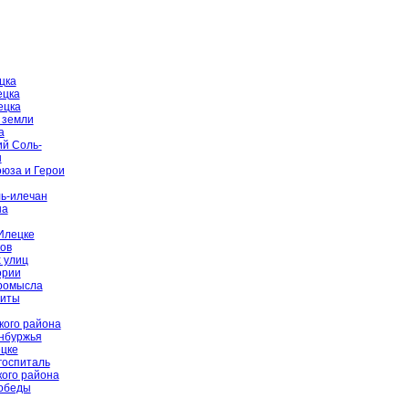
цка
ецка
ецка
 земли
а
й Соль-
ы
оюза и Герои
ь-илечан
на
Илецке
ов
 улиц
ории
промысла
щиты
кого района
енбуржья
цке
госпиталь
ого района
Победы