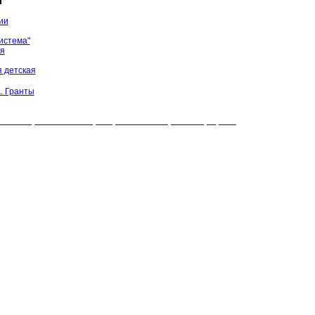
ы
ии
истема"
ая
 детская
. Гранты
БУК "МЦБС" Соль-Илецкого района. Все права защищены.