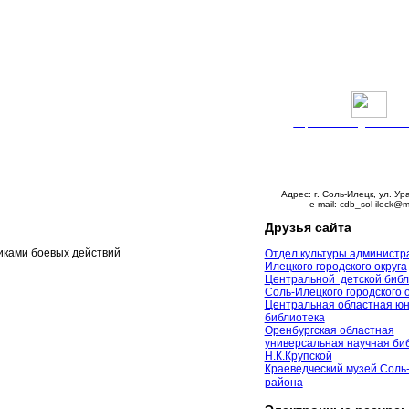
Версия сайта для слабо
График работы:
Понедельник – пятни
с 9:00 до 18:00
Суббота – с 10:00 до 
Воскресенье – выходно
Адрес: г. Соль-Илецк, ул. Ур
e-mail: cdb_sol-ileck@m
Друзья сайта
иками боевых действий
Отдел культуры администр
Илецкого городского округа
Центральной детской библ
Соль-Илецкого городского 
Центральная областная ю
библиотека
Оренбургская областная
универсальная научная биб
Н.К.Крупской
Краеведческий музей Соль
района