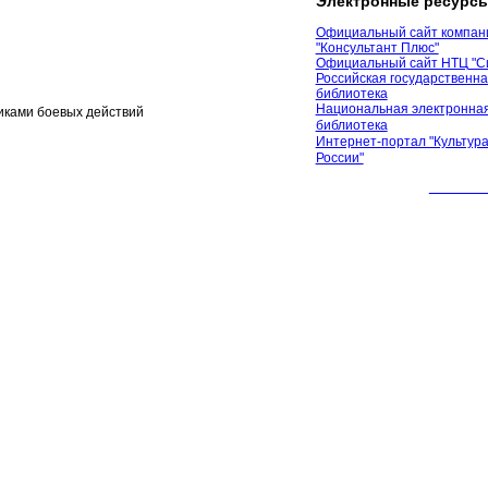
Электронные ресурс
Официальный сайт компан
"Консультант Плюс"
Официальный сайт НТЦ "С
Российская государственн
библиотека
Национальная электронная
иками боевых действий
библиотека
Интернет-портал "Культура
России"
© 2012 М