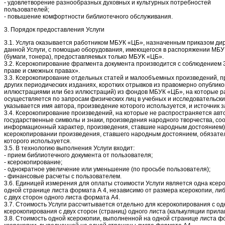
- удовлетворение разнообразных духовных и культурных потребностей
пользователей;
- повышение комфортности библиотечного обслуживания.
3. Порядок предоставления Услуги
3.1. Услуга оказывается работником МБУК «ЦБ», назначенным приказом ди
данной Услуги, с помощью оборудования, имеющегося в распоряжении МБУ
(бумаги, тонера), предоставляемых только МБУК «ЦБ».
3.2. Ксерокопирование фрагмента документа производится с соблюдением 
праве и смежных правах».
3.3. Ксерокопирование отдельных статей и малообъемных произведений, пр
других периодических изданиях, коротких отрывков из правомерно опублик
иллюстрациями или без иллюстраций) из фондов МБУК «ЦБ», на которые р
осуществляется по запросам физических лиц в учебных и исследовательск
указывается имя автора, произведение которого используется, и источник 
3.4. Ксерокопирование произведений, на которые не распространяется ав
государственные символы и знаки, произведения народного творчества, с
информационный характер, произведения, ставшие народным достоянием),
ксерокопировании произведения, ставшего народным достоянием, обязател
которого используется.
3.5. В технологию выполнения Услуги входит:
- прием библиотечного документа от пользователя;
- ксерокопирование;
- однократное увеличение или уменьшение (по просьбе пользователя);
- финансовые расчеты с пользователем.
3.6. Единицей измерения для оплаты стоимости Услуги является одна ксер
одной странице листа формата А 4, независимо от размера ксерокопии, ли
с двух сторон одного листа формата А4.
3.7. Стоимость Услуги рассчитывается отдельно для ксерокопирования с од
ксерокопирования с двух сторон (страниц) одного листа (калькуляции прила
3.8. Стоимость одной ксерокопии, выполненной на одной странице листа ф