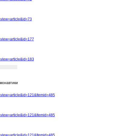
view=article&id=73
view=article&id=177
view=article&id=183
смонавтики
view=article&id=121&Itemid=485
view=article&id=121&Itemid=485
view=article&id=121&Itemid=485