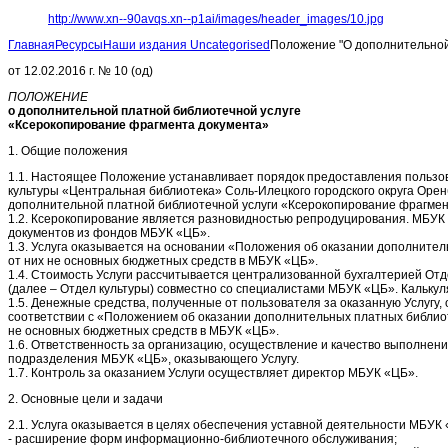
http://www.xn--90avqs.xn--p1ai/images/header_images/10.jpg
Главная
Ресурсы
Наши издания
Uncategorised
Положение "О дополнительной
от 12.02.2016 г. № 10 (од)
ПОЛОЖЕНИЕ
о дополнительной платной библиотечной услуге
«Ксерокопирование фрагмента документа»
1. Общие положения
1.1. Настоящее Положение устанавливает порядок предоставления польз
культуры «Центральная библиотека» Соль-Илецкого городского округа Орен
дополнительной платной библиотечной услуги «Ксерокопирование фрагмент
1.2. Ксерокопирование является разновидностью репродуцирования. МБУК
документов из фондов МБУК «ЦБ».
1.3. Услуга оказывается на основании «Положения об оказании дополнител
от них не основных бюджетных средств в МБУК «ЦБ».
1.4. Стоимость Услуги рассчитывается централизованной бухгалтерией Отде
(далее – Отдел культуры) совместно со специалистами МБУК «ЦБ». Калькул
1.5. Денежные средства, полученные от пользователя за оказанную Услугу
соответствии с «Положением об оказании дополнительных платных библиот
не основных бюджетных средств в МБУК «ЦБ».
1.6. Ответственность за организацию, осуществление и качество выполнени
подразделения МБУК «ЦБ», оказывающего Услугу.
1.7. Контроль за оказанием Услуги осуществляет директор МБУК «ЦБ».
2. Основные цели и задачи
2.1. Услуга оказывается в целях обеспечения уставной деятельности МБУК
- расширение форм информационно-библиотечного обслуживания;