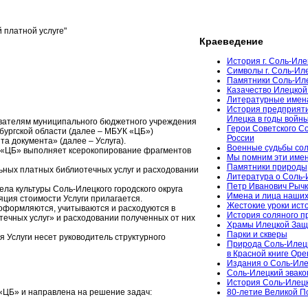
 платной услуге"
Краеведение
История г. Соль-Иле
Символы г. Соль-Ил
Памятники Соль-Ил
Казачество Илецкой
Литературные имен
История предприяти
Илецка в годы войн
ователям муниципального бюджетного учреждения
Герои Советского С
бургской области (далее – МБУК «ЦБ»)
России
а документа» (далее – Услуга).
Военные судьбы сол
 «ЦБ» выполняет ксерокопирование фрагментов
Мы помним эти име
Памятники природы
ьных платных библиотечных услуг и расходовании
Литература о Соль-
Петр Иванович Рычк
ла культуры Соль-Илецкого городского округа
Имена и лица наших
яция стоимости Услуги прилагается.
Жестокие уроки ист
, оформляются, учитываются и расходуются в
История соляного 
ечных услуг» и расходовании полученных от них
Храмы Илецкой За
Парки и скверы
я Услуги несет руководитель структурного
Природа Соль-Илец
в Красной книге Ор
Издания о Соль-Иле
Соль-Илецкий эвако
История Соль-Илецк
 «ЦБ» и направлена на решение задач:
80-летие Великой 