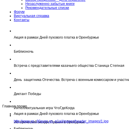
Незаслуженно забытые книги
Рекомендательные списки
Форум
Виртуальная справка
Контакты
Акция в рамках Дней пухового платка в Оренбуржье
Библионочь
Встреча с представителями казачьего общества Станица Степная
День защитника Отечества. Встреча с военным комиссаром и участн
Диктант Победы
Главная промо
Интеллектуальная игра ЧтоГдеКогда
Акция в рамках Дней пухового платка в Оренбуржье
http://www.xn--90avqs.xn--p1ai/images/header_images/1.jpg
Исторический экскурс Пушкин в Оребуржье
Библионочь