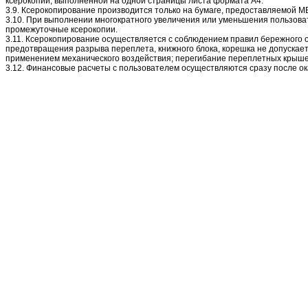
ксерокопии, выполненной на одной страницы листа формата А4.
3.9. Ксерокопирование производится только на бумаге, предоставляемой М
3.10. При выполнении многократного увеличения или уменьшения пользов
промежуточные ксерокопии.
3.11. Ксерокопирование осуществляется с соблюдением правил бережного
предотвращения разрыва переплета, книжного блока, корешка не допускает
применением механического воздействия; перегибание переплетных крышек
3.12. Финансовые расчеты с пользователем осуществляются сразу после ок