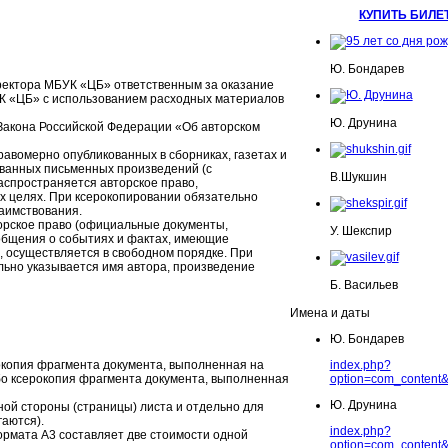
КУПИТЬ БИЛЕ
Ю. Бондарев
ректора МБУК «ЦБ» ответственным за оказание
К «ЦБ» с использованием расходных материалов
Ю. Друнина
Закона Российской Федерации «Об авторском
авомерно опубликованных в сборниках, газетах и
ованных письменных произведений (с
В.Шукшин
аспространяется авторское право,
их целях. При ксерокопировании обязательно
заимствования.
торское право (официальные документы,
У. Шекспир
ообщения о событиях и фактах, имеющие
 осуществляется в свободном порядке. При
ьно указывается имя автора, произведение
Б. Васильев
Имена и даты
Ю. Бондарев
окопия фрагмента документа, выполненная на
index.php?
бо ксерокопия фрагмента документа, выполненная
option=com_content&
Ю. Друнина
ной стороны (страницы) листа и отдельно для
гаются).
index.php?
ормата А3 составляет две стоимости одной
option=com_content&