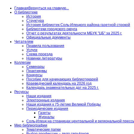
Главная
Вернуться на главную...
О библиотеке
История
Структура
История библиотек Соль-Илецкого района газетной строкой
Библиотеки городского округа
Отчет о результатах деятельности МБУК "ЦБ" за 2025 г.
Официальные документы
Читателям
Правила пользования
Услуги
Схема проезда
Новинки литературы
Коллегам
Семинары
Практикумы
Конкурсы
Пособие для начинающих библиотекарей
Краеведческий календарь на 2026 год
Календарь знаменательных дат на 2025 г.
Ресурсы
Наши издания
Электронные издания
Наши издания к 75-летию Великой Победы
Периодические издания
Газеты
Журналы
Соль-Илецк на страницах центральной и региональной пресс
Мир библиографии
Тематические папки
Выбор профессии – дело серьёзное