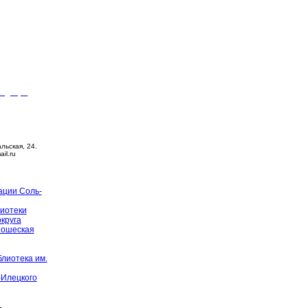
видящих
ца –
14:00
й день
альская, 24.
ail.ru
ации Соль-
иотеки
округа
ношеская
лиотека им.
-Илецкого