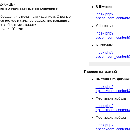
БУК «ЦБ».
В.Шукшин
атель оплачивает все выполненные
index.php?
 обращения с печатным изданием. С целью
option=com_content&
ся резкое и сильное раскрытие издания с
 в обратную сторону.
У. Шекспир
азания Услуги.
index.php?
option=com_content&
Б. Васильев
index.php?
option=com_content&
Галерея на главной
Выставка ко Дню ко
index.php?
option=com_content&
Фестиваль арбуза
index.php?
option=com_content&
Фестиваль арбуза
index.php?
option=com_content&