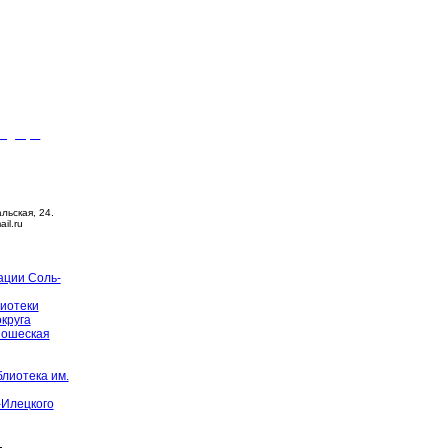
видящих
ца –
14:00
й день
альская, 24.
ail.ru
ации Соль-
иотеки
округа
ношеская
лиотека им.
-Илецкого