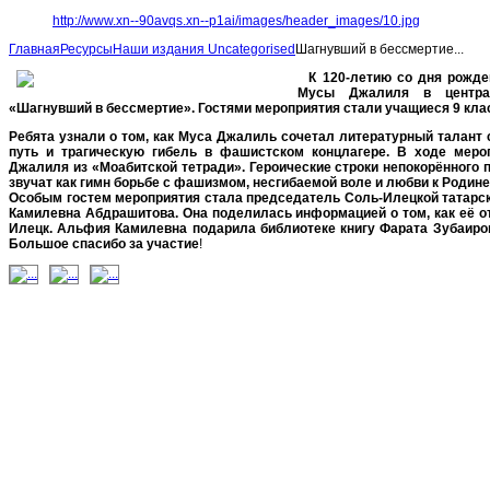
http://www.xn--90avqs.xn--p1ai/images/header_images/10.jpg
Главная
Ресурсы
Наши издания
Uncategorised
Шагнувший в бессмертие...
К 120-летию со дня рожден
Мусы Джалиля в центра
«Шагнувший в бессмертие». Гостями мероприятия стали учащиеся 9 кл
Ребята узнали о том, как Муса Джалиль сочетал литературный талант 
путь и трагическую гибель в фашистском концлагере.
В ходе мероп
Джалиля из «Моабитской тетради». Героические строки непокорённого п
звучат как гимн борьбе с фашизмом, несгибаемой воле и любви к Родине
Особым гостем мероприятия стала председатель Соль-Илецкой татарс
Камилевна Абдрашитова. Она поделилась информацией о том, как её о
Илецк. Альфия Камилевна подарила библиотеке книгу Фарата Зубаиров
Большое спасибо за участие
!