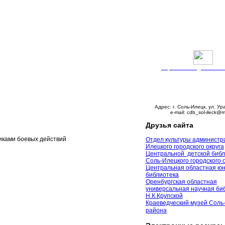
Версия сайта для слабо
График работы:
Понедельник – пятни
с 9:00 до 18:00
Суббота – с 10:00 до 
Воскресенье – выходно
Адрес: г. Соль-Илецк, ул. Ур
e-mail: cdb_sol-ileck@m
Друзья сайта
иками боевых действий
Отдел культуры администр
Илецкого городского округа
Центральной детской библ
Соль-Илецкого городского 
Центральная областная ю
библиотека
Оренбургская областная
универсальная научная биб
Н.К.Крупской
Краеведческий музей Соль
района