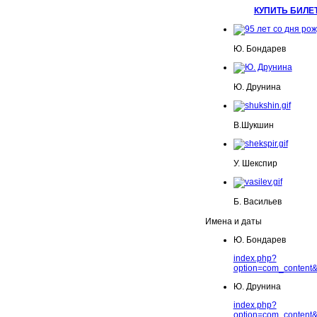
КУПИТЬ БИЛЕ
Ю. Бондарев
Ю. Друнина
В.Шукшин
У. Шекспир
Б. Васильев
Имена и даты
Ю. Бондарев
index.php?
option=com_content&
Ю. Друнина
index.php?
option=com_content&