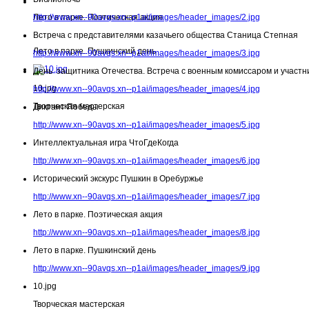
Лето в парке. Поэтическая акция
http://www.xn--90avqs.xn--p1ai/images/header_images/2.jpg
Встреча с представителями казачьего общества Станица Степная
Лето в парке. Пушкинский день
http://www.xn--90avqs.xn--p1ai/images/header_images/3.jpg
День защитника Отечества. Встреча с военным комиссаром и участн
10.jpg
http://www.xn--90avqs.xn--p1ai/images/header_images/4.jpg
Творческая мастерская
Диктант Победы
http://www.xn--90avqs.xn--p1ai/images/header_images/5.jpg
Интеллектуальная игра ЧтоГдеКогда
http://www.xn--90avqs.xn--p1ai/images/header_images/6.jpg
Исторический экскурс Пушкин в Оребуржье
http://www.xn--90avqs.xn--p1ai/images/header_images/7.jpg
Лето в парке. Поэтическая акция
http://www.xn--90avqs.xn--p1ai/images/header_images/8.jpg
Лето в парке. Пушкинский день
http://www.xn--90avqs.xn--p1ai/images/header_images/9.jpg
10.jpg
Творческая мастерская