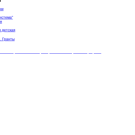
ы
ии
истема"
ая
 детская
. Гранты
БУК "МЦБС" Соль-Илецкого района. Все права защищены.