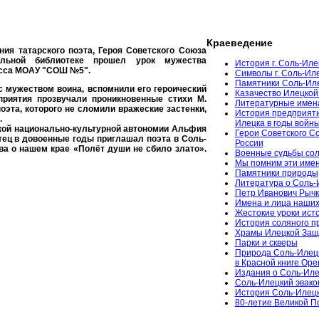
Краеведение
ия татарского поэта, Героя Советского Союза
льной библиотеке прошел урок мужества
История г. Соль-Иле
асса МОАУ "СОШ №5".
Символы г. Соль-Ил
Памятники Соль-Ил
с мужеством воина, вспомнили его героический
Казачество Илецкой
риятия прозвучали проникновенные стихи М.
Литературные имен
оэта, которого не сломили вражеские застенки,
История предприяти
.
Илецка в годы войн
кой национально-культурной автономии Альфия
Герои Советского С
тец в довоенные годы приглашал поэта в Соль-
России
а о нашем крае «Полёт души не сбило злато».
Военные судьбы сол
Мы помним эти име
Памятники природы
Литература о Соль-
Петр Иванович Рычк
Имена и лица наших
Жестокие уроки ист
История соляного 
Храмы Илецкой За
Парки и скверы
Природа Соль-Илец
в Красной книге Ор
Издания о Соль-Иле
Соль-Илецкий эвако
История Соль-Илецк
80-летие Великой 