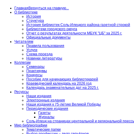
Главная
Вернуться на главную...
О библиотеке
История
Структура
История библиотек Соль-Илецкого района газетной строкой
Библиотеки городского округа
Отчет о результатах деятельности МБУК "ЦБ" за 2025 г.
Официальные документы
Читателям
Правила пользования
Услуги
Схема проезда
Новинки литературы
Коллегам
Семинары
Практикумы
Конкурсы
Пособие для начинающих библиотекарей
Краеведческий календарь на 2026 год
Календарь знаменательных дат на 2025 г.
Ресурсы
Наши издания
Электронные издания
Наши издания к 75-летию Великой Победы
Периодические издания
Газеты
Журналы
Соль-Илецк на страницах центральной и региональной пресс
Мир библиографии
Тематические папки
Выбор профессии – дело серьёзное