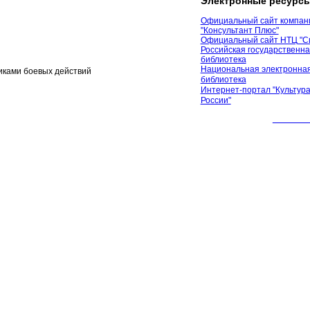
Электронные ресурс
Официальный сайт компан
"Консультант Плюс"
Официальный сайт НТЦ "С
Российская государственн
библиотека
Национальная электронная
иками боевых действий
библиотека
Интернет-портал "Культура
России"
© 2012 М