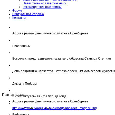
Незаслуженно забытые книги
Рекомендательные списки
Форум
Виртуальная справка
Контакты
Акция в рамках Дней пухового платка в Оренбуржье
Библионочь
Встреча с представителями казачьего общества Станица Степная
День защитника Отечества. Встреча с военным комиссаром и участн
Диктант Победы
Главная промо
Интеллектуальная игра ЧтоГдеКогда
Акция в рамках Дней пухового платка в Оренбуржье
http://www.xn--90avqs.xn--p1ai/images/header_images/1.jpg
Исторический экскурс Пушкин в Оребуржье
Библионочь