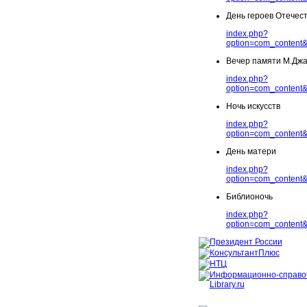
День героев Отечес
index.php?
option=com_content&
Вечер памяти М.Дж
index.php?
option=com_content&
Ночь искусств
index.php?
option=com_content&
День матери
index.php?
option=com_content&
Библионочь
index.php?
option=com_content&