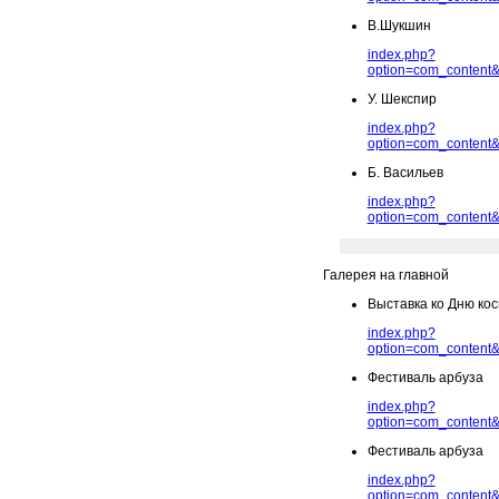
В.Шукшин
index.php?
option=com_content&
У. Шекспир
index.php?
option=com_content&
Б. Васильев
index.php?
option=com_content&
Галерея на главной
Выставка ко Дню ко
index.php?
option=com_content&
Фестиваль арбуза
index.php?
option=com_content&
Фестиваль арбуза
index.php?
option=com_content&