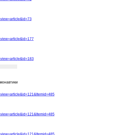
view=article&id=73
view=article&id=177
view=article&id=183
смонавтики
view=article&id=121&Itemid=485
view=article&id=121&Itemid=485
view=article&id=121&Itemid=485