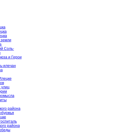
цка
ецка
ецка
 земли
а
й Соль-
ы
оюза и Герои
ь-илечан
на
Илецке
ов
 улиц
ории
промысла
щиты
кого района
енбуржья
цке
госпиталь
ого района
Победы