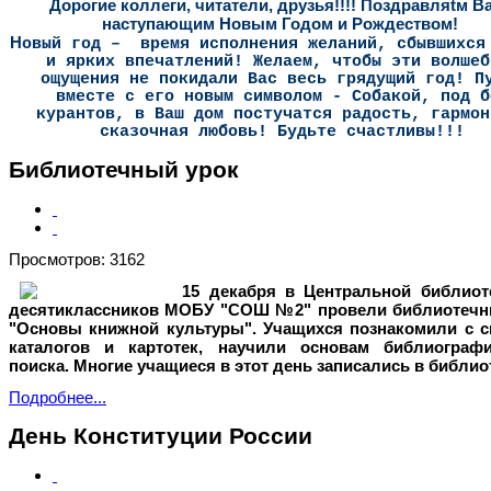
Дорогие коллеги, читатели, друзья!!!! Поздравляtм Ва
наступающим Новым Годом и Рождеством!
Н
овый год – время исполнения желаний, сбывшихся
и ярких впечатлений! Желаем, чтобы эти волшеб
ощущения не покидали Вас весь грядущий год! П
вместе с его новым символом - Собакой, под б
курантов, в Ваш дом постучатся радость, гармон
сказочная любовь! Будьте счастливы!!!
Библиотечный урок
Просмотров: 3162
15 декабря в Центральной библиот
десятиклассников МОБУ "СОШ №2" провели библиотечн
"Основы книжной культуры". Учащихся познакомили с с
каталогов и картотек, научили основам библиографи
поиска. Многие учащиеся в этот день записались в библио
Подробнее...
День Конституции России