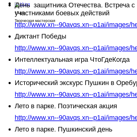
День защитника Отечества. Встреча с
участниками боевых действий
10.jpg
Творческая мастерская
http://www.xn--90avqs.xn--p1ai/images/h
Диктант Победы
http://www.xn--90avqs.xn--p1ai/images/h
Интеллектуальная игра ЧтоГдеКогда
http://www.xn--90avqs.xn--p1ai/images/h
Исторический экскурс Пушкин в Ореб
http://www.xn--90avqs.xn--p1ai/images/h
Лето в парке. Поэтическая акция
http://www.xn--90avqs.xn--p1ai/images/h
Лето в парке. Пушкинский день