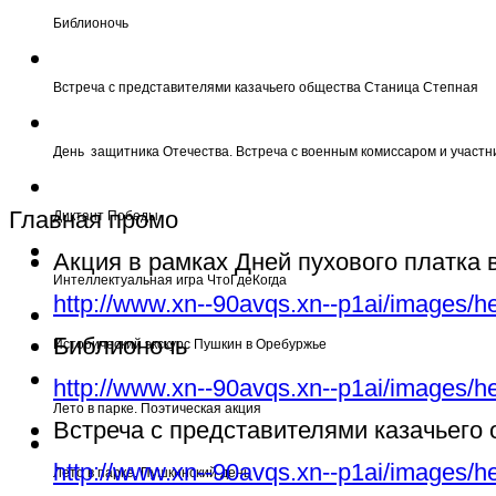
Библионочь
Встреча с представителями казачьего общества Станица Степная
День защитника Отечества. Встреча с военным комиссаром и участн
Главная промо
Диктант Победы
Акция в рамках Дней пухового платка
Интеллектуальная игра ЧтоГдеКогда
http://www.xn--90avqs.xn--p1ai/images/h
Библионочь
Исторический экскурс Пушкин в Оребуржье
http://www.xn--90avqs.xn--p1ai/images/h
Лето в парке. Поэтическая акция
Встреча с представителями казачьего
http://www.xn--90avqs.xn--p1ai/images/h
Лето в парке. Пушкинский день