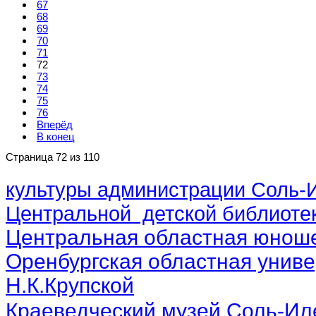
67
68
69
70
71
72
73
74
75
76
Вперёд
В конец
Страница 72 из 110
культуры администрации Соль-И
Центральной детской библиотек
Центральная областная юноше
Оренбургская областная униве
Н.К.Крупской
Краеведческий музей Соль-Ил