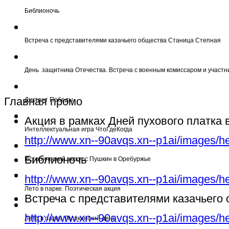
Библионочь
Встреча с представителями казачьего общества Станица Степная
День защитника Отечества. Встреча с военным комиссаром и участн
Главная промо
Диктант Победы
Акция в рамках Дней пухового платка
Интеллектуальная игра ЧтоГдеКогда
http://www.xn--90avqs.xn--p1ai/images/h
Библионочь
Исторический экскурс Пушкин в Оребуржье
http://www.xn--90avqs.xn--p1ai/images/h
Лето в парке. Поэтическая акция
Встреча с представителями казачьего
http://www.xn--90avqs.xn--p1ai/images/h
Лето в парке. Пушкинский день