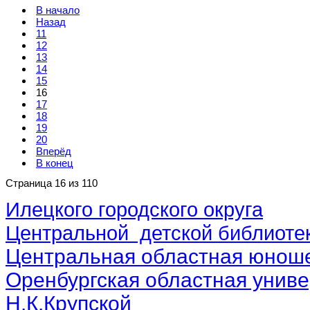
В начало
Назад
11
12
13
14
15
16
17
18
19
20
Вперёд
В конец
Страница 16 из 110
Илецкого городского округа
Центральной детской библиотек
Центральная областная юноше
Оренбургская областная униве
Н.К.Крупской