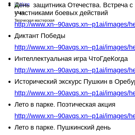
День защитника Отечества. Встреча с
участниками боевых действий
10.jpg
Творческая мастерская
http://www.xn--90avqs.xn--p1ai/images/h
Диктант Победы
http://www.xn--90avqs.xn--p1ai/images/h
Интеллектуальная игра ЧтоГдеКогда
http://www.xn--90avqs.xn--p1ai/images/h
Исторический экскурс Пушкин в Ореб
http://www.xn--90avqs.xn--p1ai/images/h
Лето в парке. Поэтическая акция
http://www.xn--90avqs.xn--p1ai/images/h
Лето в парке. Пушкинский день