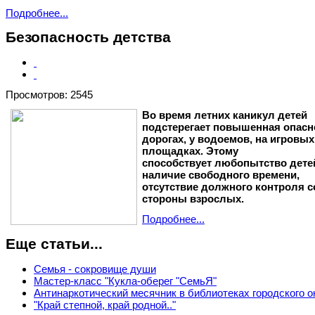
Подробнее...
Безопасность детства
Просмотров: 2545
Во время летних каникул детей
подстерегает повышенная опасн
дорогах, у водоемов, на игровых
площадках. Этому
способствует любопытство дете
наличие свободного времени,
отсутствие должного контроля с
стороны взрослых.
Подробнее...
Еще статьи...
Семья - сокровище души
Мастер-класс "Кукла-оберег "СемьЯ"
Антинаркотический месячник в библиотеках городского о
"Край степной, край родной.."