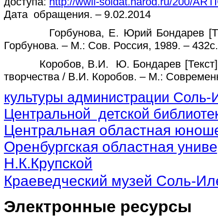
доступа:
http://wwii-soldat.narod.ru/200/A
Дата обращения. – 9.02.2014
Горбунова, Е. Юрий Бондарев [Текст
Горбунова. – М.: Сов. Россия, 1989. – 432с.
Коробов, В.И. Ю. Бондарев [Текст]: 
творчества / В.И. Коробов. – М.: Современн
культуры администрации Соль-И
Центральной детской библиотек
Центральная областная юноше
Оренбургская областная униве
Н.К.Крупской
Краеведческий музей Соль-Ил
Электронные ресурсы