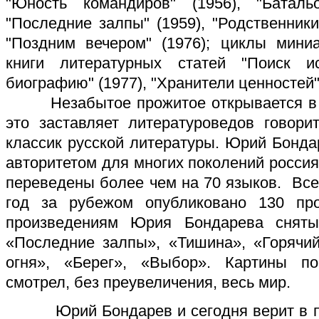
"Юность командиров" (1956), "Баталь
"Последние залпы" (1959), "Родственники
"Поздним вечером" (1976); циклы миниа
книги литературных статей "Поиск и
биографию" (1977), "Хранители ценностей" 
Незабытое прожитое открывается в п
это заставляет литературоведов говор
классик русской литературы. Юрий Бонд
авторитетом для многих поколений росси
переведены более чем на 70 языков. Всег
год за рубежом опубликовано 130 пр
произведениям Юрия Бондарева снят
«Последние залпы», «Тишина», «Горячий
огня», «Берег», «Выбор». Картины п
смотрел, без преувеличения, весь мир.
Юрий Бондарев и сегодня верит в пр