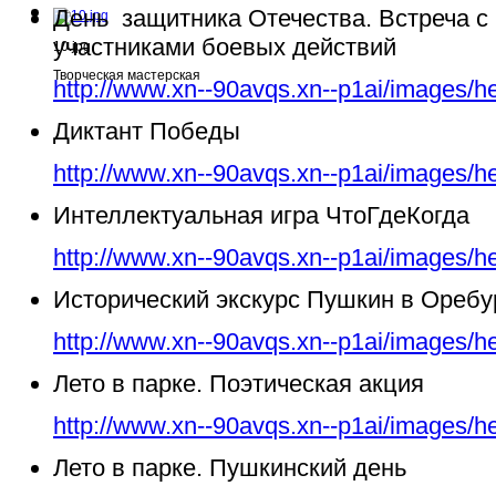
День защитника Отечества. Встреча с
участниками боевых действий
10.jpg
Творческая мастерская
http://www.xn--90avqs.xn--p1ai/images/h
Диктант Победы
http://www.xn--90avqs.xn--p1ai/images/h
Интеллектуальная игра ЧтоГдеКогда
http://www.xn--90avqs.xn--p1ai/images/h
Исторический экскурс Пушкин в Ореб
http://www.xn--90avqs.xn--p1ai/images/h
Лето в парке. Поэтическая акция
http://www.xn--90avqs.xn--p1ai/images/h
Лето в парке. Пушкинский день