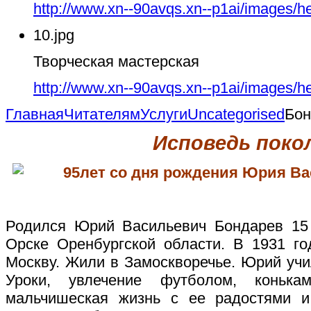
http://www.xn--90avqs.xn--p1ai/images/h
10.jpg
Творческая мастерская
http://www.xn--90avqs.xn--p1ai/images/h
Главная
Читателям
Услуги
Uncategorised
Бон
Исповедь поко
95лет со дня рождения Юрия В
Родился Юрий Васильевич Бондарев 15 
Орске Оренбургской области. В 1931 г
Москву. Жили в Замоскворечье. Юрий учи
Уроки, увлечение футболом, конька
мальчишеская жизнь с ее радостями и