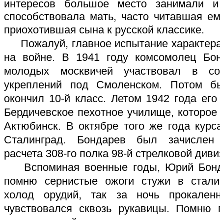
интересов большое место занимали и
способствовала мать, часто читавшая е
приохотившая сына к русской классике.
Пожалуй, главное испытание характер
на войне. В 1941 году комсомолец Бо
молодых москвичей участвовал в со
укреплений под Смоленском. Потом б
окончил 10-й класс. Летом 1942 года его
Бердичевское пехотное училище, которое
Актюбинск. В октябре того же года кур
Сталинград. Бондарев был зачислен
расчета 308-го полка 98-й стрелковой диви
Вспоминая военные годы, Юрий Бонда
помню сернистые ожоги стужи в сталин
холод орудий, так за ночь прокален
чувствовался сквозь рукавицы. Помню 