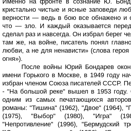
Именно на фронте в сознание Ю. Бонд
кристально чистые и ясные заповеди люб
верности — ведь в бою все обнажено и о
что — зло. И каждый оказывается пере
сделал раз и навсегда. Он избрал берег ч
там же, на войне, писатель понял главн
любви, а не для ненависти» (слова героя
огня»).
После войны Юрий Бондарев окончил
имени Горького в Москве, в 1949 году на
избран членом Союза писателей СССР. Пе
- "На большой реке" вышел в 1953 году.
одним из самых печатающихся авторов
романы: "Тишина" (1962), "Двое" (1964), "Г
(1975), "Выбор" (1980), "Игра" (19
"Непротивление" (1996), "Бермудский тре