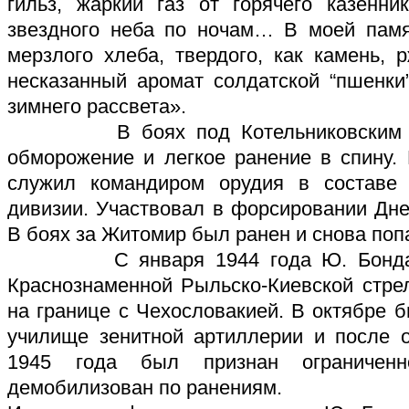
гильз, жаркий газ от горячего казенн
звездного неба по ночам… В моей памя
мерзлого хлеба, твердого, как камень, 
несказанный аромат солдатской “пшенки
зимнего рассвета».
В боях под Котельниковским он 
обморожение и легкое ранение в спину.
служил командиром орудия в составе 
дивизии. Участвовал в форсировании Дн
В боях за Житомир был ранен и снова попа
С января 1944 года Ю. Бондарев
Краснознаменной Рыльско-Киевской стре
на границе с Чехословакией. В октябре 
училище зенитной артиллерии и после 
1945 года был признан ограниче
демобилизован по ранениям.