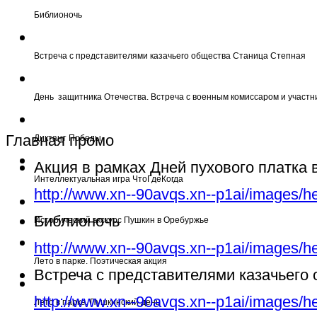
Библионочь
Встреча с представителями казачьего общества Станица Степная
День защитника Отечества. Встреча с военным комиссаром и участн
Главная промо
Диктант Победы
Акция в рамках Дней пухового платка
Интеллектуальная игра ЧтоГдеКогда
http://www.xn--90avqs.xn--p1ai/images/h
Библионочь
Исторический экскурс Пушкин в Оребуржье
http://www.xn--90avqs.xn--p1ai/images/h
Лето в парке. Поэтическая акция
Встреча с представителями казачьего
http://www.xn--90avqs.xn--p1ai/images/h
Лето в парке. Пушкинский день