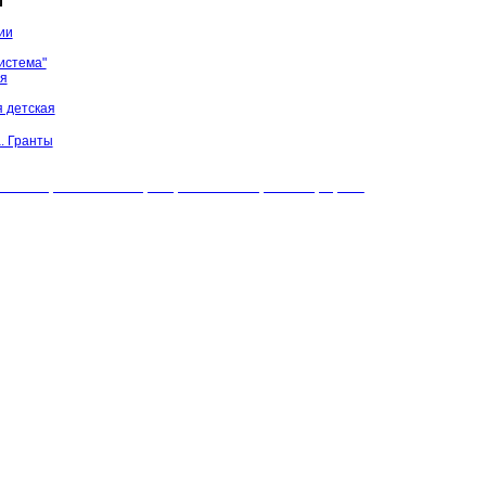
ы
ии
истема"
ая
 детская
. Гранты
БУК "МЦБС" Соль-Илецкого района. Все права защищены.