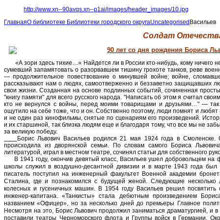
http://www.xn--90avqs.xn--p1ai/images/header_images/10.jpg
Главная
О библиотеке
Библиотеки городского округа
Uncategorised
Васильев
Солдат Отечеств
90 лет со дня рождения
Бориса Ль
«А зори здесь тихие…» Найдется ли в России кто-нибудь, кому ничего не
сумевший запамятовать о разорвавшем тишину грохоте танков, реве воен
— продолжительное повествование о минувшей войне; войне, сломавш
рассказывают нам о людях, самоотверженно и беззаветно защищавших л
свои жизни. Созданная на основе подлинных событий, сочиненная простым
"книгу памяти" для всего русского народа. "Написать об этом я считал сво
кто не вернулся с войны, перед моими товарищами и друзьями…" — так
ощутило на себе тоже, что и он. Собственно поэтому, люди помнят и любят
и не один раз кинофильмы, снятые по сценариям его произведений. Исто
и их старшиной, так близка людям еще и благодаря тому, что все мы не за
за великую победу.
Борис Львович Васильев родился 21 мая 1924 года в Смоленске.
происходила из дворянской семьи. По словам самого Бориса Львовича
литературой, играл в местном театре, сочинял статьи для собственного рук
В 1941 году, окончив девятый класс, Васильев ушел добровольцем на фр
школы служил в воздушно-десантной дивизии и в марте 1943 года был 
писатель поступил на инженерный факультет Военной академии бронет
Сталина, где и познакомился с будущей женой. Следующие несколько 
колесных и гусеничных машин. В 1954 году Васильев решил посвятить 
инженер-капитана. «Танкисты» стала дебютным произведением Борис
названием «Офицер», но за несколько дней до премьеры Главное полит
Несмотря на это, Борис Львович продолжил заниматься драматургией, и в 
поставили театры Черноморского флота и Группы войск в Германии. Око