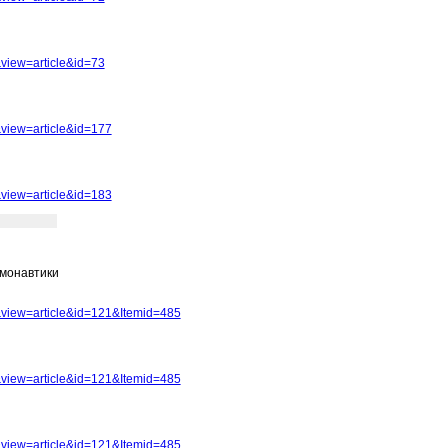
view=article&id=73
view=article&id=177
view=article&id=183
смонавтики
view=article&id=121&Itemid=485
view=article&id=121&Itemid=485
view=article&id=121&Itemid=485