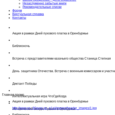
Незаслуженно забытые книги
Рекомендательные списки
Форум
Виртуальная справка
Контакты
Акция в рамках Дней пухового платка в Оренбуржье
Библионочь
Встреча с представителями казачьего общества Станица Степная
День защитника Отечества. Встреча с военным комиссаром и участн
Диктант Победы
Главная промо
Интеллектуальная игра ЧтоГдеКогда
Акция в рамках Дней пухового платка в Оренбуржье
http://www.xn--90avqs.xn--p1ai/images/header_images/1.jpg
Исторический экскурс Пушкин в Оребуржье
Библионочь