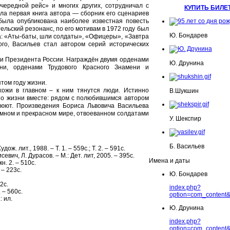
ередной рейс» и многих других, сотрудничал с
КУПИТЬ БИЛЕ
ла первая книга автора — сборник его сценариев
была опубликована наиболее известная повесть
льский резонанс, по его мотивам в 1972 году был
Ю. Бондарев
а: «Аты-баты, шли солдаты», «Офицеры», «Завтра
го, Васильев стал автором серий исторических
и Президента России. Награждён двумя орденами
Ю. Друнина
ни, орденами Трудового Красного Знамени и
том году жизни.
хожи в главном – к ним тянутся люди. Истинно
В.Шукшин
 по жизни вместе: рядом с полюбившимся автором
рюют. Произведения Бориса Львовича Васильева
ромном и прекрасном мире, отвоеванном солдатами
У. Шекспир
Б. Васильев
ож. лит., 1988. – Т. 1. – 559с.; Т. 2. – 591с.
севич, Л. Дурасов. – М.: Дет. лит, 2005. – 395с.
Имена и даты
н. 2. – 510с.
 – 223с.
Ю. Бондарев
2с.
index.php?
 – 560с.
option=com_content&
: ил.
Ю. Друнина
index.php?
option=com_content&