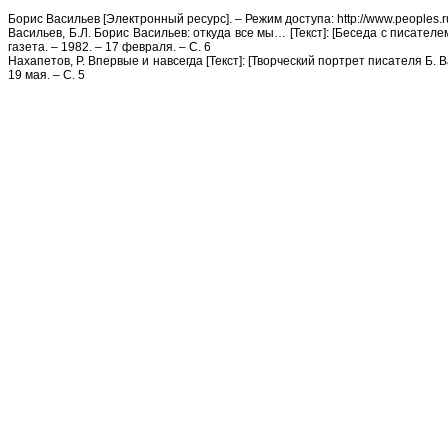
Борис Васильев [Электронный ресурс]. – Режим доступа: http://www.peoples.ru/ar
Васильев, Б.Л. Борис Васильев: откуда все мы… [Текст]: [Беседа с писателем 
газета. – 1982. – 17 февраля. – С. 6
Нахапетов, Р. Впервые и навсегда [Текст]: [Творческий портрет писателя Б. Ва
19 мая. – С. 5