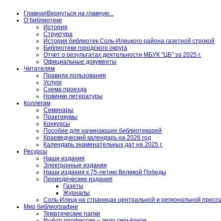
Главная
Вернуться на главную...
О библиотеке
История
Структура
История библиотек Соль-Илецкого района газетной строкой
Библиотеки городского округа
Отчет о результатах деятельности МБУК "ЦБ" за 2025 г.
Официальные документы
Читателям
Правила пользования
Услуги
Схема проезда
Новинки литературы
Коллегам
Семинары
Практикумы
Конкурсы
Пособие для начинающих библиотекарей
Краеведческий календарь на 2026 год
Календарь знаменательных дат на 2025 г.
Ресурсы
Наши издания
Электронные издания
Наши издания к 75-летию Великой Победы
Периодические издания
Газеты
Журналы
Соль-Илецк на страницах центральной и региональной пресс
Мир библиографии
Тематические папки
Выбор профессии – дело серьёзное