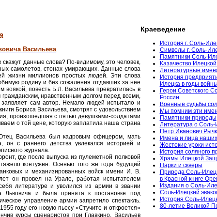
Краеведение
а
История г. Соль-Иле
вовича Васильева
Символы г. Соль-Ил
Памятники Соль-Ил
 скажут данные слова? По-видимому, это человек,
Казачество Илецкой
ных самолетов, стонах умирающих. Данные слова
Литературные имен
ей жизни миллионов простых людей. Эти слова
История предприяти
юбимую родину и без сожаления отдавших за нее
Илецка в годы войн
 воякой, повесть Б.Л. Васильева превратилась в
Герои Советского С
им гражданским, нравственным долгом перед всеми,
России
 заявляет сам автор. Немало людей испытало и
Военные судьбы сол
 книги Бориса Васильева, смотрят с удовольствием
Мы помним эти име
рия, произошедшая с пятью девушками-солдатами
Памятники природы
бываем о той цене, которую заплатила наша страна
Литература о Соль-
Петр Иванович Рычк
 Отец Васильева был кадровым офицером, мать
Имена и лица наших
, он с раннего детства увлекался историей и
Жестокие уроки ист
описного журнала.
История соляного 
онт, где после выпуска из пулеметной полковой
Храмы Илецкой За
тяжело контужен. Осенью того же года будущий
Парки и скверы
анковых и механизированных войск имени И. В.
Природа Соль-Илец
лет он провел на Урале, работая испытателем
в Красной книге Ор
Издания о Соль-Иле
себя литературе и уволился из армии в звании
Соль-Илецкий эвако
а Львовича и была принята к постановке под
История Соль-Илецк
ическое управление армии запретило спектакль.
80-летие Великой 
1955 году его новую пьесу «Стучите и откроется»
нчив курсы сценаристов при Главкино, Васильев