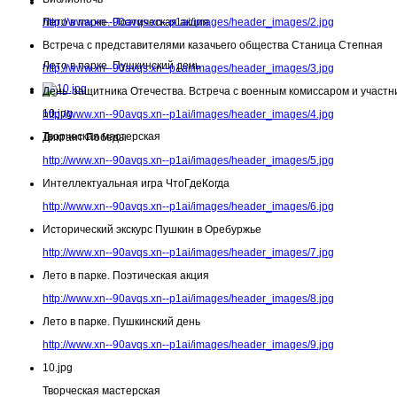
Лето в парке. Поэтическая акция
http://www.xn--90avqs.xn--p1ai/images/header_images/2.jpg
Встреча с представителями казачьего общества Станица Степная
Лето в парке. Пушкинский день
http://www.xn--90avqs.xn--p1ai/images/header_images/3.jpg
День защитника Отечества. Встреча с военным комиссаром и участн
10.jpg
http://www.xn--90avqs.xn--p1ai/images/header_images/4.jpg
Творческая мастерская
Диктант Победы
http://www.xn--90avqs.xn--p1ai/images/header_images/5.jpg
Интеллектуальная игра ЧтоГдеКогда
http://www.xn--90avqs.xn--p1ai/images/header_images/6.jpg
Исторический экскурс Пушкин в Оребуржье
http://www.xn--90avqs.xn--p1ai/images/header_images/7.jpg
Лето в парке. Поэтическая акция
http://www.xn--90avqs.xn--p1ai/images/header_images/8.jpg
Лето в парке. Пушкинский день
http://www.xn--90avqs.xn--p1ai/images/header_images/9.jpg
10.jpg
Творческая мастерская