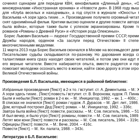
сочинял сценарии для передачи КВН, кинофильмов «Длинный день», «Оч
киножурналами «Иностранная хроника» и «Новости дня». В 1968 году выш
для «Клуба веселых и находчивых», а год спустя в журнале «Юность» 
Васильева «А зори здесь тихие…». Произведение получило огромный читате
снят одноимённый фильм. Критики высоко оценили и другие повести автор
была война», которые также были с успехом экранизированы. Кроме то
романов «Романы о Древней Руси» и «История рода Олексиных».
Борис Львович Васильев — лауреат Государственной премии СССР, преми
Дружбы народов, орденом «За заслуги перед Отечеством» II степе
многочисленными медалями.
11 марта 2013 года Борис Васильев скончался в Москве на восемьдесят девя
Писательские судьбы складываются по-разному. Но дарования всегда с
талантливая книга сразу находит своих читателей, и потом уже они идут
его верные читатели. Вместе набираются опыта, вместе радуются и го
помогают молодежи осознать место в жизни, найти свою дорогу в этом ог
Великой Отечественной войны.
Произведения Б.Л. Васильева, имеющиеся в районной библиотеке:
Избранные произведения [Текст]: в 2-х то. / вступит. ст. А. Дементьева. – М.: Худ
А зори здесь тихие.. [Текст] повесть / вступит. ст. В. Воронова; худож. П. Пинки
Были и небыли [Текст]: роман в 2-х кн. – М.: Инициатор, 1992. – кн. 1. – 400с.; к
В списках не значился [Текст]: роман / худож. Л. Дурасов. – М.: Дет. лит., 1986.
Дом, который построил Дед [Текст]: роман. – М.: Инициатор, 1992. – 336с.
Завтра была война [Текст]: повести, рассказы. – М.: Сов. писатель, 1986. – 51
И был вечер, и было утро [Текст]: романы, повести. – М.: Сов. писатель, 1989.
Летят мои кони [Текст]: повести и рассказы. – М.: Сов. писатель, 1984. – 319с.
Офицеры [Текст]: повести. – М.: Вече, 2004. – 416с.
Повести [Текст]. – М.: Кн. палата, 1988. – 343с.
Литература о Б.Л. Васильеве: