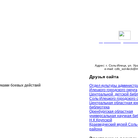
Версия сайта для слабо
График работы:
Понедельник – пятни
с 9:00 до 18:00
Суббота – с 10:00 до 
Воскресенье – выходно
Адрес: г. Соль-Илецк, ул. Ур
e-mail: cdb_sol-ileck@m
Друзья сайта
иками боевых действий
Отдел культуры администр
Илецкого городского округа
Центральной детской библ
Соль-Илецкого городского 
Центральная областная ю
библиотека
Оренбургская областная
универсальная научная биб
Н.К.Крупской
Краеведческий музей Соль
района