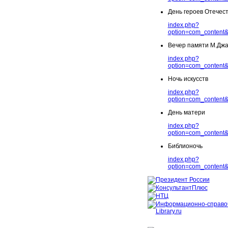
День героев Отечес
index.php?
option=com_content&
Вечер памяти М.Дж
index.php?
option=com_content&
Ночь искусств
index.php?
option=com_content&
День матери
index.php?
option=com_content&
Библионочь
index.php?
option=com_content&