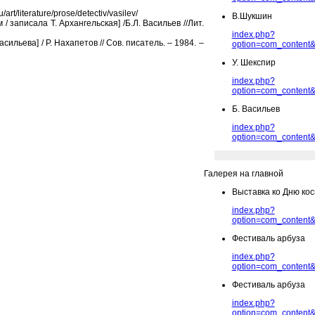
t/literature/prose/detectiv/vasilev/
В.Шукшин
/ записала Т. Архангельская] /Б.Л. Васильев //Лит.
index.php?
сильева] / Р. Нахапетов // Сов. писатель. – 1984. –
option=com_content&
У. Шекспир
index.php?
option=com_content&
Б. Васильев
index.php?
option=com_content&
Галерея на главной
Выставка ко Дню ко
index.php?
option=com_content&
Фестиваль арбуза
index.php?
option=com_content&
Фестиваль арбуза
index.php?
option=com_content&