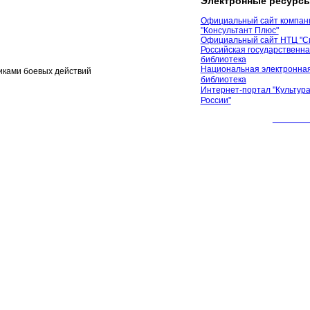
Электронные ресурс
Официальный сайт компан
"Консультант Плюс"
Официальный сайт НТЦ "С
Российская государственн
библиотека
Национальная электронная
иками боевых действий
библиотека
Интернет-портал "Культура
России"
© 2012 М