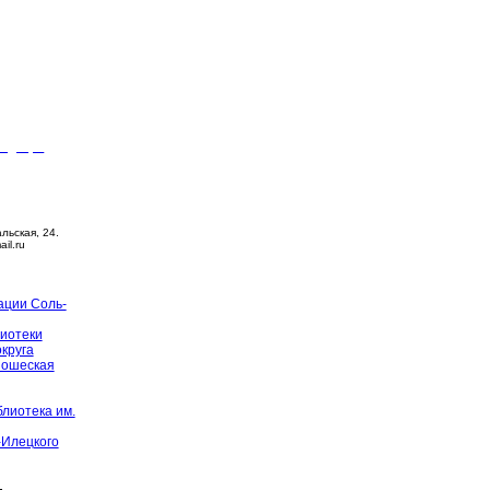
видящих
ца –
14:00
й день
альская, 24.
ail.ru
ации Соль-
иотеки
округа
ношеская
лиотека им.
-Илецкого