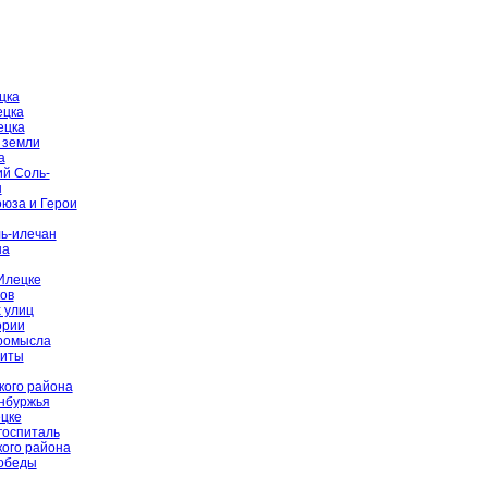
цка
ецка
ецка
 земли
а
й Соль-
ы
оюза и Герои
ь-илечан
на
Илецке
ов
 улиц
ории
промысла
щиты
кого района
енбуржья
цке
госпиталь
ого района
Победы