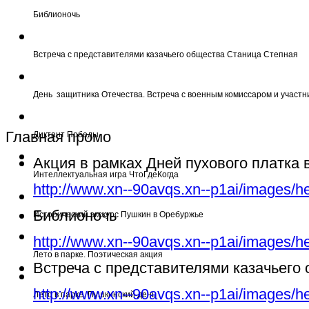
Библионочь
Встреча с представителями казачьего общества Станица Степная
День защитника Отечества. Встреча с военным комиссаром и участн
Главная промо
Диктант Победы
Акция в рамках Дней пухового платка
Интеллектуальная игра ЧтоГдеКогда
http://www.xn--90avqs.xn--p1ai/images/h
Библионочь
Исторический экскурс Пушкин в Оребуржье
http://www.xn--90avqs.xn--p1ai/images/h
Лето в парке. Поэтическая акция
Встреча с представителями казачьего
http://www.xn--90avqs.xn--p1ai/images/h
Лето в парке. Пушкинский день