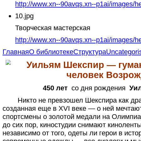
http://www.xn--90avqs.xn--p1ai/images/h
10.jpg
Творческая мастерская
http://www.xn--90avqs.xn--p1ai/images/h
Главная
О библиотеке
Структура
Uncategori
Уильям Шекспир —
гума
человек Возро
450 лет
со дня рождения
Уи
Никто не превзошел Шекспира как драм
созданная еще в XVI веке — о ней мечтают
спортсмены о золотой медали на Олимпиа
до сих пор, киностудии снимают киноленты
независимо от того, одеты ли герои в ист