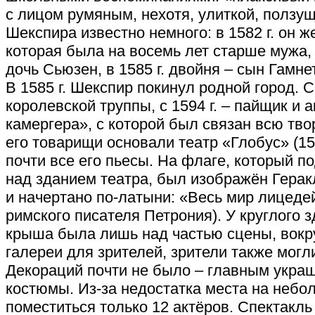
с лицом румяным, нехотя, улиткой, ползу
Шекспира известно немного: в 1582 г. он ж
которая была на восемь лет старше мужа, в
дочь Сьюзен, в 1585 г. двойня – сын Гамне
В 1585 г. Шекспир покинул родной город. С 
королевской труппы, с 1594 г. – пайщик и 
камергера», с которой был связан всю тво
его товарищи основали театр «Глобус» (15
почти все его пьесы. На флаге, который 
над зданием театра, был изображён Герак
и начертано по-латыни: «Весь мир лицеде
римского писателя Петрония). У круглого 
крыша была лишь над частью сцены, вокр
галереи для зрителей, зрители также могл
Декораций почти не было – главным укра
костюмы. Из-за недостатка места на небо
поместиться только 12 актёров. Спектакл