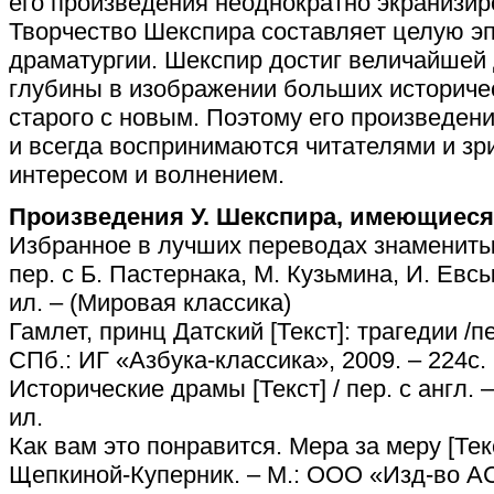
его произведения неоднократно экранизир
Творчество Шекспира составляет целую эп
драматургии. Шекспир достиг величайшей 
глубины в изображении больших историче
старого с новым. Поэтому его произведен
и всегда воспринимаются читателями и з
интересом и волнением.
Произведения У. Шекспира, имеющиеся
Избранное в лучших переводах знаменитых 
пер. с Б. Пастернака, М. Кузьмина, И. Евсы.
ил. – (Мировая классика)
Гамлет, принц Датский [Текст]: трагедии /пе
СПб.: ИГ «Азбука-классика», 2009. – 224с.
Исторические драмы [Текст] / пер. с англ. – 
ил.
Как вам это понравится. Мера за меру [Текст
Щепкиной-Куперник. – М.: ООО «Изд-во АСТ