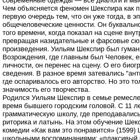
современные одежды — все диалоги и мыс
Чем объясняется феномен Шекспира как п
первую очередь тем, что он уже тогда, в 
общечеловеческие ценности. Он буквальн
того времени, когда показал на сцене вну
превращая назидательные и фарсовые сю
произведения. Уильям Шекспир был гуман
Возрождения, где главным был Человек, е
личности, он перенес на сцену. О его био
сведения. В разное время затевались "ан
где оспаривалось его авторство. Но это т
значимость его творчества.
Родился Уильям Шекспир в семье ремеслен
время бывшего городским головой. С 11 ле
грамматическую школу, где преподавались
риторика и латынь. На этом обучение Шек
комедии «Как вам это понравится» (1599)
школьными воспоминаниями: «плаксивый ш