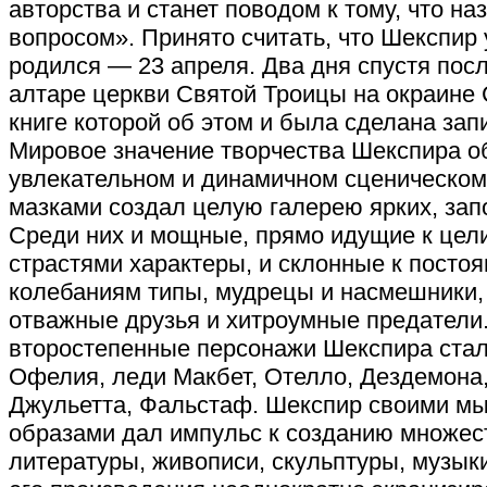
авторства и станет поводом к тому, что н
вопросом». Принято считать, что Шекспир у
родился — 23 апреля. Два дня спустя пос
алтаре церкви Святой Троицы на окраине 
книге которой об этом и была сделана зап
Мировое значение творчества Шекспира об
увлекательном и динамичном сценическом
мазками создал целую галерею ярких, за
Среди них и мощные, прямо идущие к цел
страстями характеры, и склонные к пост
колебаниям типы, мудрецы и насмешники, 
отважные друзья и хитроумные предатели. 
второстепенные персонажи Шекспира стал
Офелия, леди Макбет, Отелло, Дездемона,
Джульетта, Фальстаф. Шекспир своими мы
образами дал импульс к созданию множес
литературы, живописи, скульптуры, музык