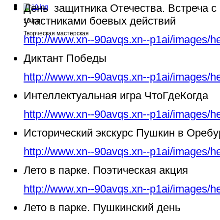
День защитника Отечества. Встреча с
участниками боевых действий
10.jpg
Творческая мастерская
http://www.xn--90avqs.xn--p1ai/images/h
Диктант Победы
http://www.xn--90avqs.xn--p1ai/images/h
Интеллектуальная игра ЧтоГдеКогда
http://www.xn--90avqs.xn--p1ai/images/h
Исторический экскурс Пушкин в Ореб
http://www.xn--90avqs.xn--p1ai/images/h
Лето в парке. Поэтическая акция
http://www.xn--90avqs.xn--p1ai/images/h
Лето в парке. Пушкинский день