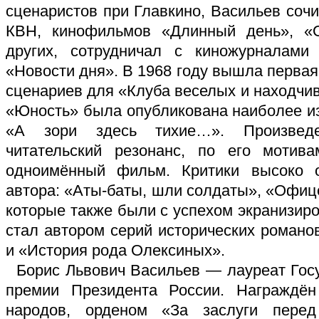
сценаристов при Главкино, Васильев соч
КВН, кинофильмов «Длинный день», «
других, сотрудничал с киножурналами
«Новости дня». В 1968 году вышла первая
сценариев для «Клуба веселых и находчив
«Юность» была опубликована наиболее и
«А зори здесь тихие…». Произвед
читательский резонанс, по его моти
одноимённый фильм. Критики высоко 
автора: «Аты-баты, шли солдаты», «Офиц
которые также были с успехом экранизиро
стал автором серий исторических роман
и «История рода Олексиных».
Борис Львович Васильев — лауреат Гос
премии Президента России. Награждё
народов, орденом «За заслуги перед