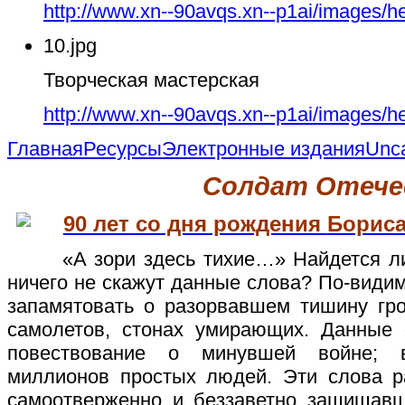
http://www.xn--90avqs.xn--p1ai/images/h
10.jpg
Творческая мастерская
http://www.xn--90avqs.xn--p1ai/images/h
Главная
Ресурсы
Электронные издания
Unca
Солдат Отече
90 лет со дня рождения
Бориса
«А зори здесь тихие…» Найдется ли в
ничего не скажут данные слова? По-видим
запамятовать о разорвавшем тишину гро
самолетов, стонах умирающих. Данные
повествование о минувшей войне; 
миллионов простых людей. Эти слова р
самоотверженно и беззаветно защищав