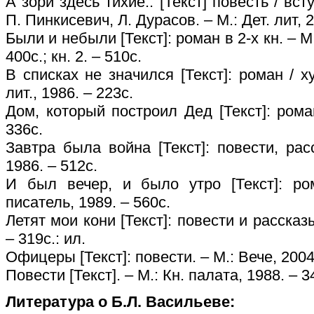
А зори здесь тихие.. [Текст] повесть / вст
П. Пинкисевич, Л. Дурасов. – М.: Дет. лит, 2
Были и небыли [Текст]: роман в 2-х кн. – М.
400с.; кн. 2. – 510с.
В списках не значился [Текст]: роман / ху
лит., 1986. – 223с.
Дом, который построил Дед [Текст]: рома
336с.
Завтра была война [Текст]: повести, рас
1986. – 512с.
И был вечер, и было утро [Текст]: ро
писатель, 1989. – 560с.
Летят мои кони [Текст]: повести и рассказы
– 319с.: ил.
Офицеры [Текст]: повести. – М.: Вече, 2004
Повести [Текст]. – М.: Кн. палата, 1988. – 3
Литература о Б.Л. Васильеве: