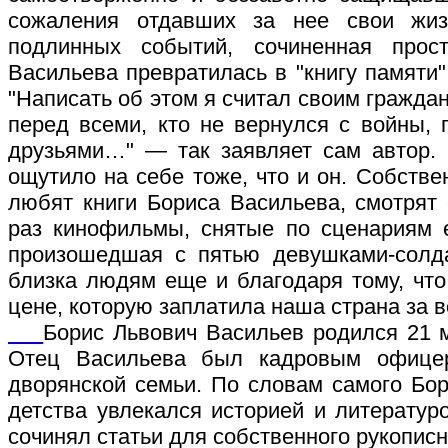
сожаления отдавших за нее свои жиз
подлинных событий, сочиненная прос
Васильева превратилась в "книгу памяти"
"Написать об этом я считал своим гражда
перед всеми, кто не вернулся с войны,
друзьями…" — так заявляет сам автор.
ощутило на себе тоже, что и он. Собстве
любят книги Бориса Васильева, смотрят
раз кинофильмы, снятые по сценариям е
произошедшая с пятью девушками-солда
близка людям еще и благодаря тому, чт
цене, которую заплатила наша страна за 
Борис Львович Васильев родился 21 
Отец Васильева был кадровым офицер
дворянской семьи. По словам самого Бор
детства увлекался историей и литературо
сочинял статьи для собственного рукописн