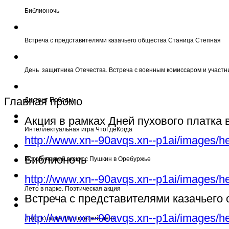
Библионочь
Встреча с представителями казачьего общества Станица Степная
День защитника Отечества. Встреча с военным комиссаром и участн
Главная промо
Диктант Победы
Акция в рамках Дней пухового платка
Интеллектуальная игра ЧтоГдеКогда
http://www.xn--90avqs.xn--p1ai/images/h
Библионочь
Исторический экскурс Пушкин в Оребуржье
http://www.xn--90avqs.xn--p1ai/images/h
Лето в парке. Поэтическая акция
Встреча с представителями казачьего
http://www.xn--90avqs.xn--p1ai/images/h
Лето в парке. Пушкинский день