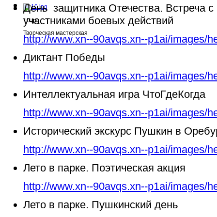
День защитника Отечества. Встреча с
участниками боевых действий
10.jpg
Творческая мастерская
http://www.xn--90avqs.xn--p1ai/images/h
Диктант Победы
http://www.xn--90avqs.xn--p1ai/images/h
Интеллектуальная игра ЧтоГдеКогда
http://www.xn--90avqs.xn--p1ai/images/h
Исторический экскурс Пушкин в Ореб
http://www.xn--90avqs.xn--p1ai/images/h
Лето в парке. Поэтическая акция
http://www.xn--90avqs.xn--p1ai/images/h
Лето в парке. Пушкинский день