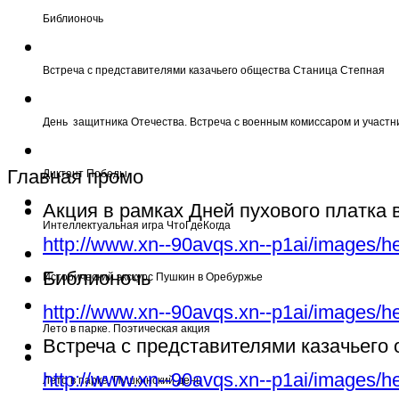
Библионочь
Встреча с представителями казачьего общества Станица Степная
День защитника Отечества. Встреча с военным комиссаром и участн
Главная промо
Диктант Победы
Акция в рамках Дней пухового платка
Интеллектуальная игра ЧтоГдеКогда
http://www.xn--90avqs.xn--p1ai/images/h
Библионочь
Исторический экскурс Пушкин в Оребуржье
http://www.xn--90avqs.xn--p1ai/images/h
Лето в парке. Поэтическая акция
Встреча с представителями казачьего
http://www.xn--90avqs.xn--p1ai/images/h
Лето в парке. Пушкинский день