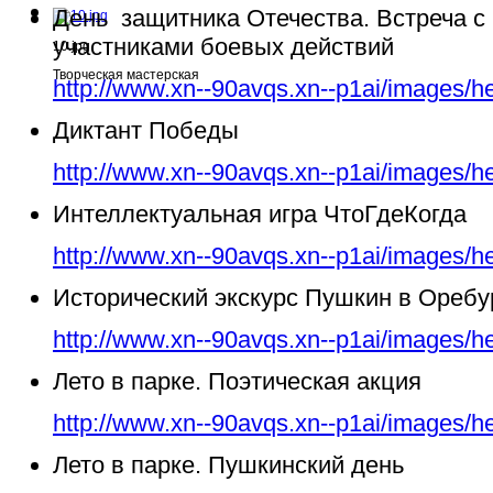
День защитника Отечества. Встреча с
участниками боевых действий
10.jpg
Творческая мастерская
http://www.xn--90avqs.xn--p1ai/images/h
Диктант Победы
http://www.xn--90avqs.xn--p1ai/images/h
Интеллектуальная игра ЧтоГдеКогда
http://www.xn--90avqs.xn--p1ai/images/h
Исторический экскурс Пушкин в Ореб
http://www.xn--90avqs.xn--p1ai/images/h
Лето в парке. Поэтическая акция
http://www.xn--90avqs.xn--p1ai/images/h
Лето в парке. Пушкинский день