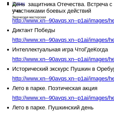
День защитника Отечества. Встреча с
участниками боевых действий
10.jpg
Творческая мастерская
http://www.xn--90avqs.xn--p1ai/images/h
Диктант Победы
http://www.xn--90avqs.xn--p1ai/images/h
Интеллектуальная игра ЧтоГдеКогда
http://www.xn--90avqs.xn--p1ai/images/h
Исторический экскурс Пушкин в Ореб
http://www.xn--90avqs.xn--p1ai/images/h
Лето в парке. Поэтическая акция
http://www.xn--90avqs.xn--p1ai/images/h
Лето в парке. Пушкинский день