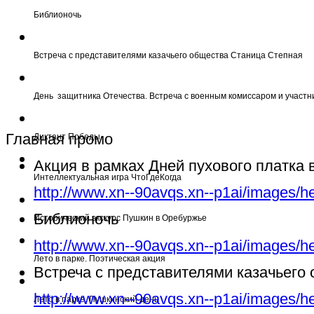
Библионочь
Встреча с представителями казачьего общества Станица Степная
День защитника Отечества. Встреча с военным комиссаром и участн
Главная промо
Диктант Победы
Акция в рамках Дней пухового платка
Интеллектуальная игра ЧтоГдеКогда
http://www.xn--90avqs.xn--p1ai/images/h
Библионочь
Исторический экскурс Пушкин в Оребуржье
http://www.xn--90avqs.xn--p1ai/images/h
Лето в парке. Поэтическая акция
Встреча с представителями казачьего
http://www.xn--90avqs.xn--p1ai/images/h
Лето в парке. Пушкинский день