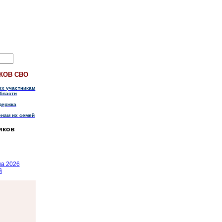
КОВ СВО
ых участникам
бласти
держка
енам их семей
иков
на 2026
й