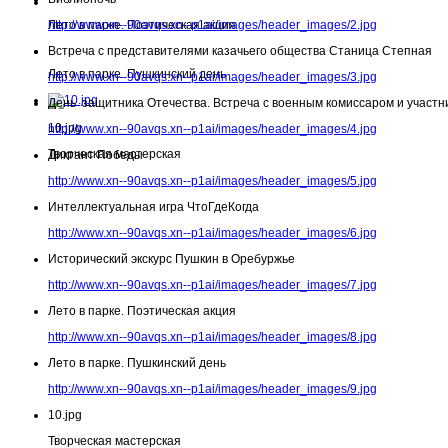
Лето в парке. Поэтическая акция
http://www.xn--90avqs.xn--p1ai/images/header_images/2.jpg
Встреча с представителями казачьего общества Станица Степная
Лето в парке. Пушкинский день
http://www.xn--90avqs.xn--p1ai/images/header_images/3.jpg
День защитника Отечества. Встреча с военным комиссаром и участн
10.jpg
http://www.xn--90avqs.xn--p1ai/images/header_images/4.jpg
Творческая мастерская
Диктант Победы
http://www.xn--90avqs.xn--p1ai/images/header_images/5.jpg
Интеллектуальная игра ЧтоГдеКогда
http://www.xn--90avqs.xn--p1ai/images/header_images/6.jpg
Исторический экскурс Пушкин в Оребуржье
http://www.xn--90avqs.xn--p1ai/images/header_images/7.jpg
Лето в парке. Поэтическая акция
http://www.xn--90avqs.xn--p1ai/images/header_images/8.jpg
Лето в парке. Пушкинский день
http://www.xn--90avqs.xn--p1ai/images/header_images/9.jpg
10.jpg
Творческая мастерская