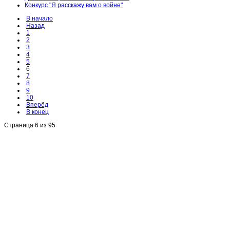
Конкурс "Я расскажу вам о войне"
В начало
Назад
1
2
3
4
5
6
7
8
9
10
Вперёд
В конец
Страница 6 из 95