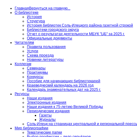
Главная
Вернуться на главную...
О библиотеке
История
Структура
История библиотек Соль-Илецкого района газетной строкой
Библиотеки городского округа
Отчет о результатах деятельности МБУК "ЦБ" за 2025 г.
Официальные документы
Читателям
Правила пользования
Услуги
Схема проезда
Новинки литературы
Коллегам
Семинары
Практикумы
Конкурсы
Пособие для начинающих библиотекарей
Краеведческий календарь на 2026 год
Календарь знаменательных дат на 2025 г.
Ресурсы
Наши издания
Электронные издания
Наши издания к 75-летию Великой Победы
Периодические издания
Газеты
Журналы
Соль-Илецк на страницах центральной и региональной пресс
Мир библиографии
Тематические папки
Выбор профессии – дело серьёзное