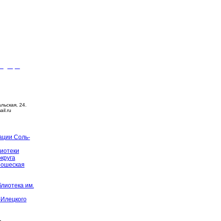
видящих
ца –
14:00
й день
альская, 24.
ail.ru
ации Соль-
иотеки
округа
ношеская
лиотека им.
-Илецкого