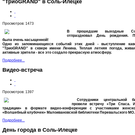
"ТриоGRAND" в Соль-Илецке
Просмотров: 1473
В прошедшие выходные Сол
отпраздновал День рождения. П
была очень насыщенной!
Одно из запоминающихся событий этих дней - выступление каве
"ТриоGRAND" в сквере имени Ленина. Теплая летняя погода, жива
активные зрители - все это создало прекрасную атмосферу.
Подробнее...
Видео-встреча
Просмотров: 1397
Сотрудники центральной би
провели встречу «Три Спаса. 
традиции» в формате видео-конференции с участниками женско
«Волшебный клубочек» Малоивановской библиотеки Перевальского МО.
Подробнее...
День города в Соль-Илецке