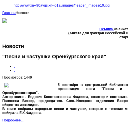
http://www.xn--90avqs.xn--p1ai/images/header_images/10.jpg
Главная
Новости
Ссылка
на анке
(Анкета для граждан Российской 
стар
Новости
"Песни и частушки Оренбургского края"
Просмотров: 1449
5 сентября в центральной библиоте
презентация книги "Песни и ч
Оренбургского края".
Автор книги - Евдокия Константиновна Фадеева, соавтор и составите
Павловна Веккер, председатель Соль-Илецкого отделения Всеро
общества инвалидов.
В книге собраны народные песни и частушки, которые в течение м
собирала Е.К. Фадеева.
Подробнее...