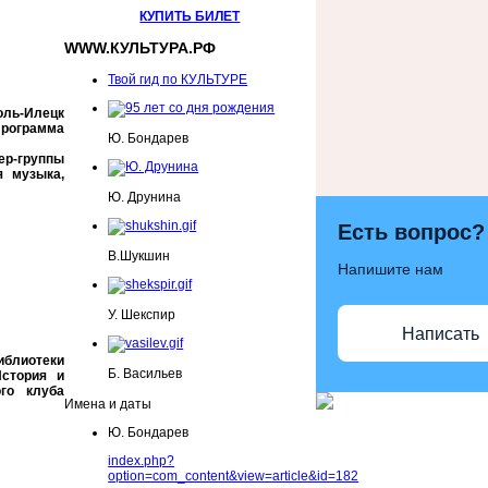
КУПИТЬ БИЛЕТ
WWW.КУЛЬТУРА.РФ
Твой гид по КУЛЬТУРЕ
ь-Илецк
рограмма
Ю. Бондарев
р-группы
я музыка,
Ю. Друнина
Есть вопрос?
В.Шукшин
Напишите нам
У. Шекспир
Написать
блиотеки
Б. Васильев
История и
го клуба
Имена и даты
Ю. Бондарев
index.php?
option=com_content&view=article&id=182