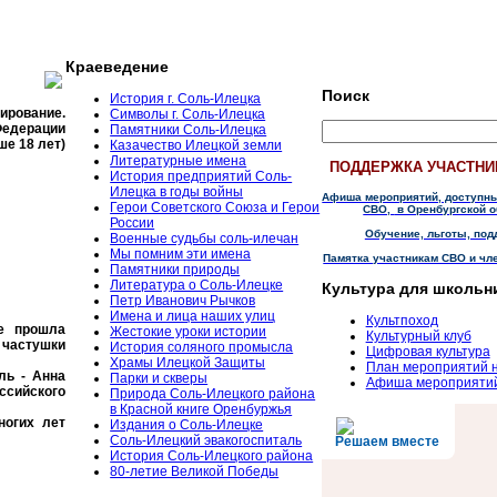
Краеведение
Поиск
История г. Соль-Илецка
тирование.
Символы г. Соль-Илецка
Федерации
Памятники Соль-Илецка
ше 18 лет)
Казачество Илецкой земли
Литературные имена
ПОДДЕРЖКА УЧАСТНИ
История предприятий Соль-
Илецка в годы войны
Афиша мероприятий, доступн
Герои Советского Союза и Герои
СВО,
в Оренбургской о
России
Обучение, льготы, под
Военные судьбы соль-илечан
Мы помним эти имена
Памятка участникам СВО и чл
Памятники природы
Литература о Соль-Илецке
Культура для школьн
Петр Иванович Рычков
Имена и лица наших улиц
Культпоход
ке прошла
Жестокие уроки истории
Культурный клуб
астушки
История соляного промысла
Цифровая культура
Храмы Илецкой Защиты
План мероприятий 
ль - Анна
Парки и скверы
Афиша мероприяти
ссийского
Природа Соль-Илецкого района
в Красной книге Оренбуржья
ногих лет
Издания о Соль-Илецке
Соль-Илецкий эвакогоспиталь
Решаем вместе
История Соль-Илецкого района
80-летие Великой Победы