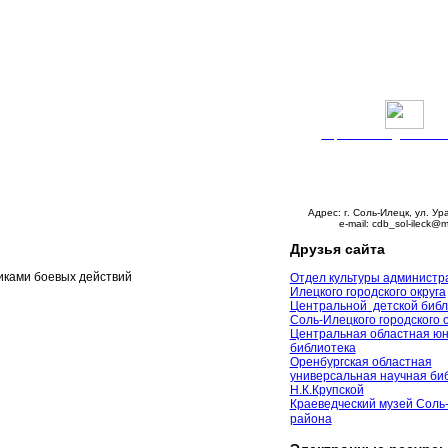
Версия сайта для слабо
График работы:
Понедельник – пятни
с 9:00 до 18:00
Суббота – с 10:00 до 
Воскресенье – выходно
Адрес: г. Соль-Илецк, ул. Ур
e-mail: cdb_sol-ileck@m
Друзья сайта
иками боевых действий
Отдел культуры администр
Илецкого городского округа
Центральной детской библ
Соль-Илецкого городского 
Центральная областная ю
библиотека
Оренбургская областная
универсальная научная биб
Н.К.Крупской
Краеведческий музей Соль
района