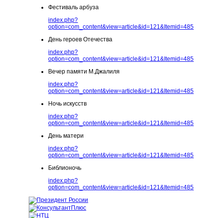
Фестиваль арбуза
index.php?
option=com_content&view=article&id=121&Itemid=485
День героев Отечества
index.php?
option=com_content&view=article&id=121&Itemid=485
Вечер памяти М.Джалиля
index.php?
option=com_content&view=article&id=121&Itemid=485
Ночь искусств
index.php?
option=com_content&view=article&id=121&Itemid=485
День матери
index.php?
option=com_content&view=article&id=121&Itemid=485
Библионочь
index.php?
option=com_content&view=article&id=121&Itemid=485