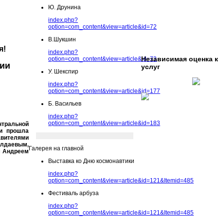
Ю. Друнина
index.php?
option=com_content&view=article&id=72
В.Шукшин
я!
index.php?
Независимая оценка 
option=com_content&view=article&id=73
ции
услуг
У. Шекспир
index.php?
option=com_content&view=article&id=177
Б. Васильев
index.php?
option=com_content&view=article&id=183
ентральной
ки прошла
авителями
алдаевым,
Галерея на главной
м Андреем
Выставка ко Дню космонавтики
index.php?
option=com_content&view=article&id=121&Itemid=485
Фестиваль арбуза
index.php?
option=com_content&view=article&id=121&Itemid=485