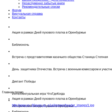
Незаслуженно забытые книги
Рекомендательные списки
Форум
Виртуальная справка
Контакты
Акция в рамках Дней пухового платка в Оренбуржье
Библионочь
Встреча с представителями казачьего общества Станица Степная
День защитника Отечества. Встреча с военным комиссаром и участн
Диктант Победы
Главная промо
Интеллектуальная игра ЧтоГдеКогда
Акция в рамках Дней пухового платка в Оренбуржье
http://www.xn--90avqs.xn--p1ai/images/header_images/1.jpg
Исторический экскурс Пушкин в Оребуржье
Библионочь