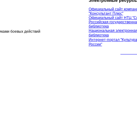
Электронные ресурс
Официальный сайт компан
"Консультант Плюс"
Официальный сайт НТЦ "С
Российская государственн
библиотека
Национальная электронная
иками боевых действий
библиотека
Интернет-портал "Культура
России"
© 2012 М