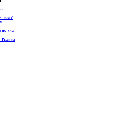
ы
ии
истема"
ая
 детская
. Гранты
БУК "МЦБС" Соль-Илецкого района. Все права защищены.