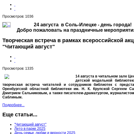
Просмотров: 1036
24 августа в Соль-Илецке - день города!
Добро пожаловать на праздничные мероприяти
Творческая встреча в рамках всероссийской ак
"Читающий август"
Просмотров: 1335
14 августа в читальном зале Ц
детской модельной библиоте
творческая встреча читателей и сотрудников библиотек с предст
Оренбургской областной библиотеки им. Н. К. Крупской Сергеем С
Дмитрием Сальниковым, а также писателем-драматургом, журналисто
Саблиным.
Подробнее...
Еще статьи...
"Читающий август"
Лето в парке 2025
День семьи, любви и верности 2025