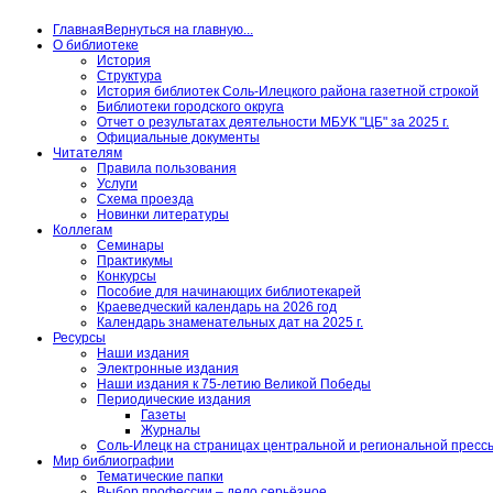
Главная
Вернуться на главную...
О библиотеке
История
Структура
История библиотек Соль-Илецкого района газетной строкой
Библиотеки городского округа
Отчет о результатах деятельности МБУК "ЦБ" за 2025 г.
Официальные документы
Читателям
Правила пользования
Услуги
Схема проезда
Новинки литературы
Коллегам
Семинары
Практикумы
Конкурсы
Пособие для начинающих библиотекарей
Краеведческий календарь на 2026 год
Календарь знаменательных дат на 2025 г.
Ресурсы
Наши издания
Электронные издания
Наши издания к 75-летию Великой Победы
Периодические издания
Газеты
Журналы
Соль-Илецк на страницах центральной и региональной пресс
Мир библиографии
Тематические папки
Выбор профессии – дело серьёзное