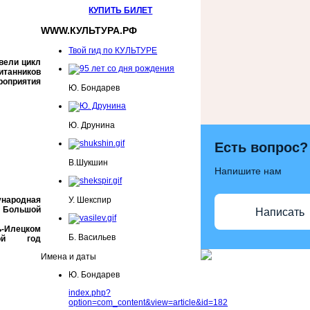
КУПИТЬ БИЛЕТ
WWW.КУЛЬТУРА.РФ
Твой гид по КУЛЬТУРЕ
вели цикл
итанников
роприятия
Ю. Бондарев
Ю. Друнина
Есть вопрос?
В.Шукшин
Напишите нам
народная
У. Шекспир
ольшой
Написать
-Илецком
Б. Васильев
рой год
Имена и даты
Ю. Бондарев
index.php?
option=com_content&view=article&id=182