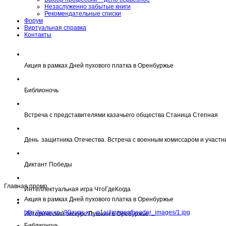
Незаслуженно забытые книги
Рекомендательные списки
Форум
Виртуальная справка
Контакты
Акция в рамках Дней пухового платка в Оренбуржье
Библионочь
Встреча с представителями казачьего общества Станица Степная
День защитника Отечества. Встреча с военным комиссаром и участн
Диктант Победы
Главная промо
Интеллектуальная игра ЧтоГдеКогда
Акция в рамках Дней пухового платка в Оренбуржье
http://www.xn--90avqs.xn--p1ai/images/header_images/1.jpg
Исторический экскурс Пушкин в Оребуржье
Библионочь