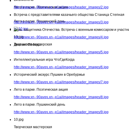
Лето в парке. Поэтическая акция
http://www.xn--90avqs.xn--p1ai/images/header_images/2.jpg
Встреча с представителями казачьего общества Станица Степная
Лето в парке. Пушкинский день
http://www.xn--90avqs.xn--p1ai/images/header_images/3.jpg
День защитника Отечества. Встреча с военным комиссаром и участн
10.jpg
http://www.xn--90avqs.xn--p1ai/images/header_images/4.jpg
Творческая мастерская
Диктант Победы
http://www.xn--90avqs.xn--p1ai/images/header_images/5.jpg
Интеллектуальная игра ЧтоГдеКогда
http://www.xn--90avqs.xn--p1ai/images/header_images/6.jpg
Исторический экскурс Пушкин в Оребуржье
http://www.xn--90avqs.xn--p1ai/images/header_images/7.jpg
Лето в парке. Поэтическая акция
http://www.xn--90avqs.xn--p1ai/images/header_images/8.jpg
Лето в парке. Пушкинский день
http://www.xn--90avqs.xn--p1ai/images/header_images/9.jpg
10.jpg
Творческая мастерская