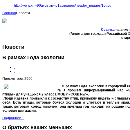
http://www.xn--90avqs.xn--p1ai/images/header_images/10.jpg
Главная
Новости
Ссылка
на анке
(Анкета для граждан Российской 
стар
Новости
В рамках Года экологии
Просмотров: 2996
В рамках Года экологии в городской 
№3 прошел информационный час «
птицы» для учащихся 2 класса МОБУ «СОШ №7».
Люди издавна привыкли к соседству птиц, привыкли видеть и слышать
себя. Есть птицы, которые боятся холодов и улетают в теплые края,
такие, которым холод нипочем, они круглый год находят на родине п
условия для жизни.
Подробнее...
О братьях наших меньших