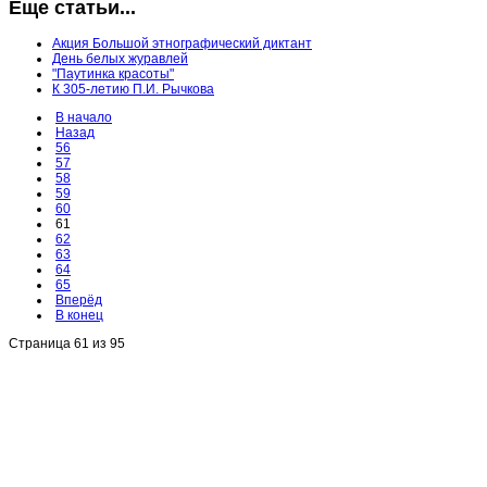
Еще статьи...
Акция Большой этнографический диктант
День белых журавлей
"Паутинка красоты"
К 305-летию П.И. Рычкова
В начало
Назад
56
57
58
59
60
61
62
63
64
65
Вперёд
В конец
Страница 61 из 95