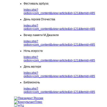
Фестиваль арбуза
index.php?
option=com_content&view=article&id=121&Itemid=485
День героев Отечества
index.php?
option=com_content&view=article&id=121&Itemid=485
Вечер памяти М.Джалиля
index.php?
option=com_content&view=article&id=121&Itemid=485
Ночь искусств
index.php?
option=com_content&view=article&id=121&Itemid=485
День матери
index.php?
option=com_content&view=article&id=121&Itemid=485
Библионочь
index.php?
option=com_content&view=article&id=121&Itemid=485