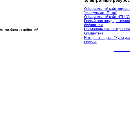
Электронные ресурс
Официальный сайт компан
"Консультант Плюс"
Официальный сайт НТЦ "С
Российская государственн
библиотека
Национальная электронная
иками боевых действий
библиотека
Интернет-портал "Культура
России"
© 2012 М