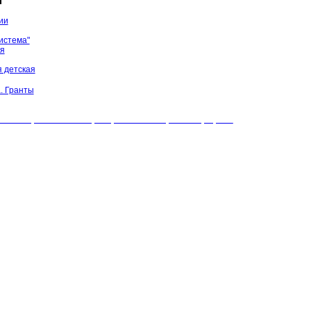
ы
ии
истема"
ая
 детская
. Гранты
БУК "МЦБС" Соль-Илецкого района. Все права защищены.