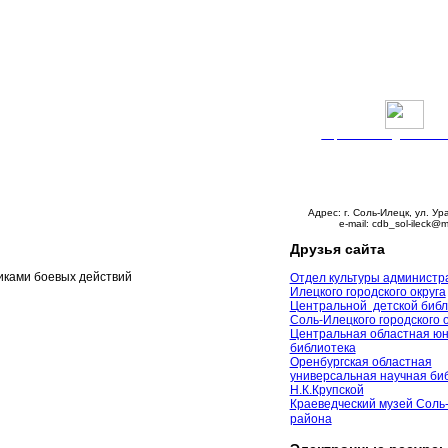
Версия сайта для слабо
График работы:
Понедельник – пятни
с 9:00 до 18:00
Суббота – с 10:00 до 
Воскресенье – выходно
Адрес: г. Соль-Илецк, ул. Ур
e-mail: cdb_sol-ileck@m
Друзья сайта
иками боевых действий
Отдел культуры администр
Илецкого городского округа
Центральной детской библ
Соль-Илецкого городского 
Центральная областная ю
библиотека
Оренбургская областная
универсальная научная биб
Н.К.Крупской
Краеведческий музей Соль
района