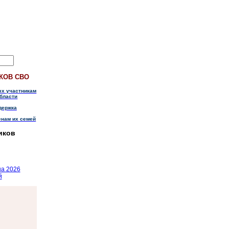
КОВ СВО
ых участникам
бласти
держка
енам их семей
иков
на 2026
й