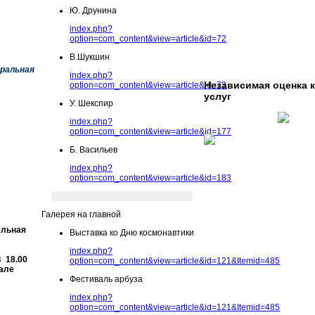
Ю. Друнина
index.php?
option=com_content&view=article&id=72
В.Шукшин
ральная
index.php?
Независимая оценка 
option=com_content&view=article&id=73
услуг
У. Шекспир
index.php?
option=com_content&view=article&id=177
Б. Васильев
index.php?
option=com_content&view=article&id=183
Галерея на главной
ельная
Выставка ко Дню космонавтики
index.php?
 18.00
option=com_content&view=article&id=121&Itemid=485
але
Фестиваль арбуза
index.php?
option=com_content&view=article&id=121&Itemid=485