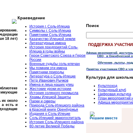
Краеведение
Поиск
История г. Соль-Илецка
тирование.
Символы г. Соль-Илецка
Федерации
Памятники Соль-Илецка
ше 18 лет)
Казачество Илецкой земли
Литературные имена
ПОДДЕРЖКА УЧАСТНИ
История предприятий Соль-
Илецка в годы войны
Афиша мероприятий, доступн
Герои Советского Союза и Герои
СВО,
в Оренбургской о
России
Обучение, льготы, под
Военные судьбы соль-илечан
Мы помним эти имена
Памятка участникам СВО и чл
Памятники природы
Литература о Соль-Илецке
Культура для школьн
Петр Иванович Рычков
Имена и лица наших улиц
Культпоход
библиотеке
Жестокие уроки истории
Культурный клуб
Зимующие
История соляного промысла
Цифровая культура
Храмы Илецкой Защиты
План мероприятий 
 их около
Парки и скверы
Афиша мероприяти
 а есть и
Природа Соль-Илецкого района
одходящие
в Красной книге Оренбуржья
Издания о Соль-Илецке
Соль-Илецкий эвакогоспиталь
Решаем вместе
История Соль-Илецкого района
80-летие Великой Победы