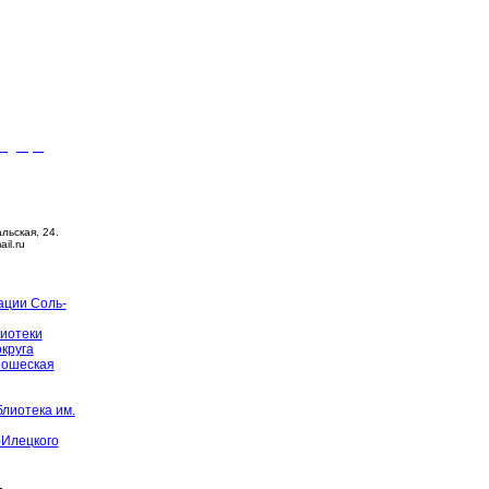
видящих
ца –
14:00
й день
альская, 24.
ail.ru
ации Соль-
иотеки
округа
ношеская
лиотека им.
-Илецкого