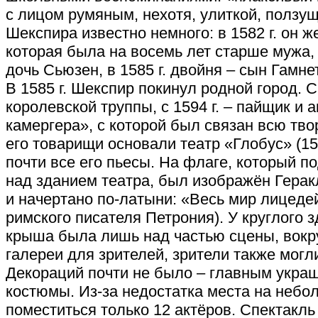
с лицом румяным, нехотя, улиткой, ползу
Шекспира известно немного: в 1582 г. он ж
которая была на восемь лет старше мужа, в
дочь Сьюзен, в 1585 г. двойня – сын Гамне
В 1585 г. Шекспир покинул родной город. С 
королевской труппы, с 1594 г. – пайщик и 
камергера», с которой был связан всю тво
его товарищи основали театр «Глобус» (15
почти все его пьесы. На флаге, который 
над зданием театра, был изображён Герак
и начертано по-латыни: «Весь мир лицеде
римского писателя Петрония). У круглого 
крыша была лишь над частью сцены, вокр
галереи для зрителей, зрители также могл
Декораций почти не было – главным укра
костюмы. Из-за недостатка места на небо
поместиться только 12 актёров. Спектакл