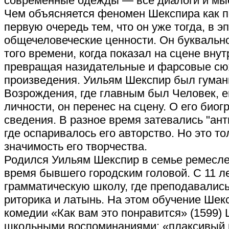
современные одежды — все диалоги и мыс
Чем объясняется феномен Шекспира как п
первую очередь тем, что он уже тогда, в 
общечеловеческие ценности. Он буквальн
того времени, когда показал на сцене вну
превращая назидательные и фарсовые сю
произведения. Уильям Шекспир был гуман
Возрождения, где главным был Человек, е
личности, он перенес на сцену. О его био
сведения. В разное время затевались "ан
где оспаривалось его авторство. Но это т
значимость его творчества.
Родился Уильям Шекспир в семье ремеслен
время бывшего городским головой. С 11 ле
грамматическую школу, где преподавались
риторика и латынь. На этом обучение Шек
комедии «Как вам это понравится» (1599)
школьными воспоминаниями: «плаксивый ш