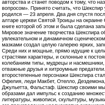
авторства и станет поводом к тому, что н
вопросом». Принято считать, что Шекспир у
родился — 23 апреля. Два дня спустя пос
алтаре церкви Святой Троицы на окраине 
книге которой об этом и была сделана зап
Мировое значение творчества Шекспира об
увлекательном и динамичном сценическом
мазками создал целую галерею ярких, за
Среди них и мощные, прямо идущие к цел
страстями характеры, и склонные к пост
колебаниям типы, мудрецы и насмешники, 
отважные друзья и хитроумные предатели. 
второстепенные персонажи Шекспира стал
Офелия, леди Макбет, Отелло, Дездемона,
Джульетта, Фальстаф. Шекспир своими мы
образами дал импульс к созданию множес
литературы, живописи, скульптуры, музык