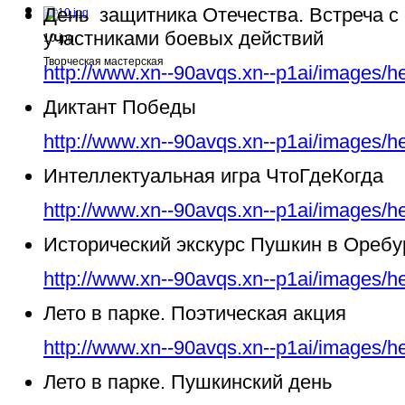
День защитника Отечества. Встреча с
участниками боевых действий
10.jpg
Творческая мастерская
http://www.xn--90avqs.xn--p1ai/images/h
Диктант Победы
http://www.xn--90avqs.xn--p1ai/images/h
Интеллектуальная игра ЧтоГдеКогда
http://www.xn--90avqs.xn--p1ai/images/h
Исторический экскурс Пушкин в Ореб
http://www.xn--90avqs.xn--p1ai/images/h
Лето в парке. Поэтическая акция
http://www.xn--90avqs.xn--p1ai/images/h
Лето в парке. Пушкинский день