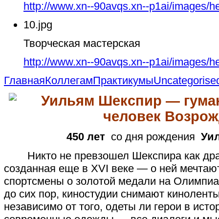
http://www.xn--90avqs.xn--p1ai/images/h
10.jpg
Творческая мастерская
http://www.xn--90avqs.xn--p1ai/images/h
Главная
Коллегам
Практикумы
Uncategorise
Уильям Шекспир —
гума
человек Возро
450 лет
со дня рождения
Уи
Никто не превзошел Шекспира как драм
созданная еще в XVI веке — о ней мечтают
спортсмены о золотой медали на Олимпиа
до сих пор, киностудии снимают киноленты
независимо от того, одеты ли герои в ист