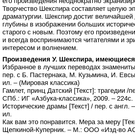
его произведения неоднократно экранизир
Творчество Шекспира составляет целую эп
драматургии. Шекспир достиг величайшей 
глубины в изображении больших историче
старого с новым. Поэтому его произведен
и всегда воспринимаются читателями и з
интересом и волнением.
Произведения У. Шекспира, имеющиеся
Избранное в лучших переводах знаменитых 
пер. с Б. Пастернака, М. Кузьмина, И. Евсы.
ил. – (Мировая классика)
Гамлет, принц Датский [Текст]: трагедии /пе
СПб.: ИГ «Азбука-классика», 2009. – 224с.
Исторические драмы [Текст] / пер. с англ. – 
ил.
Как вам это понравится. Мера за меру [Текст
Щепкиной-Куперник. – М.: ООО «Изд-во АСТ