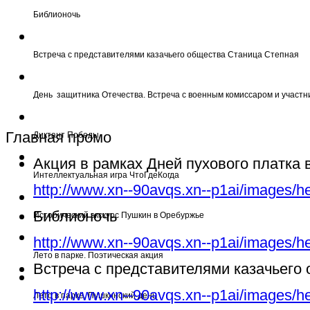
Библионочь
Встреча с представителями казачьего общества Станица Степная
День защитника Отечества. Встреча с военным комиссаром и участн
Главная промо
Диктант Победы
Акция в рамках Дней пухового платка
Интеллектуальная игра ЧтоГдеКогда
http://www.xn--90avqs.xn--p1ai/images/h
Библионочь
Исторический экскурс Пушкин в Оребуржье
http://www.xn--90avqs.xn--p1ai/images/h
Лето в парке. Поэтическая акция
Встреча с представителями казачьего
http://www.xn--90avqs.xn--p1ai/images/h
Лето в парке. Пушкинский день