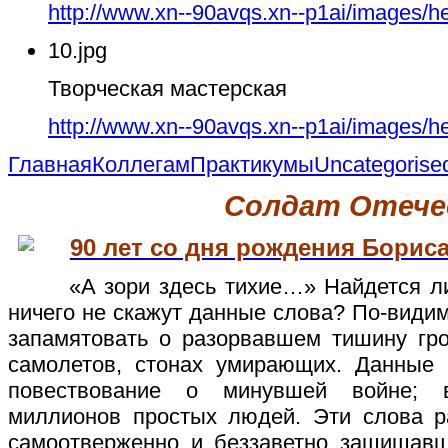
http://www.xn--90avqs.xn--p1ai/images/h
10.jpg
Творческая мастерская
http://www.xn--90avqs.xn--p1ai/images/h
Главная
Коллегам
Практикумы
Uncategorise
Солдат Отече
90 лет со дня рождения
Бориса
«А зори здесь тихие…» Найдется ли в
ничего не скажут данные слова? По-видим
запамятовать о разорвавшем тишину гро
самолетов, стонах умирающих. Данные
повествование о минувшей войне; 
миллионов простых людей. Эти слова р
самоотверженно и беззаветно защищав