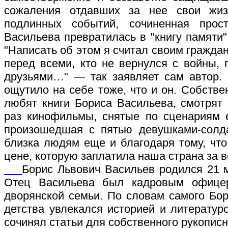
сожаления отдавших за нее свои жиз
подлинных событий, сочиненная прос
Васильева превратилась в "книгу памяти"
"Написать об этом я считал своим гражда
перед всеми, кто не вернулся с войны,
друзьями…" — так заявляет сам автор.
ощутило на себе тоже, что и он. Собстве
любят книги Бориса Васильева, смотрят
раз кинофильмы, снятые по сценариям е
произошедшая с пятью девушками-солда
близка людям еще и благодаря тому, чт
цене, которую заплатила наша страна за 
Борис Львович Васильев родился 21 
Отец Васильева был кадровым офицер
дворянской семьи. По словам самого Бор
детства увлекался историей и литературо
сочинял статьи для собственного рукописн