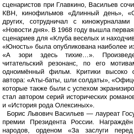
сценаристов при Главкино, Васильев соч
КВН, кинофильмов «Длинный день», «
других, сотрудничал с киножурналами
«Новости дня». В 1968 году вышла первая
сценариев для «Клуба веселых и находчив
«Юность» была опубликована наиболее и
«А зори здесь тихие…». Произвед
читательский резонанс, по его моти
одноимённый фильм. Критики высоко 
автора: «Аты-баты, шли солдаты», «Офиц
которые также были с успехом экранизиро
стал автором серий исторических роман
и «История рода Олексиных».
Борис Львович Васильев — лауреат Гос
премии Президента России. Награждё
народов, орденом «За заслуги перед