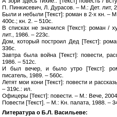
А зори здесь тихие.. [Текст] повесть / вст
П. Пинкисевич, Л. Дурасов. – М.: Дет. лит, 2
Были и небыли [Текст]: роман в 2-х кн. – М.
400с.; кн. 2. – 510с.
В списках не значился [Текст]: роман / ху
лит., 1986. – 223с.
Дом, который построил Дед [Текст]: рома
336с.
Завтра была война [Текст]: повести, рас
1986. – 512с.
И был вечер, и было утро [Текст]: ро
писатель, 1989. – 560с.
Летят мои кони [Текст]: повести и рассказы
– 319с.: ил.
Офицеры [Текст]: повести. – М.: Вече, 2004
Повести [Текст]. – М.: Кн. палата, 1988. – 3
Литература о Б.Л. Васильеве: