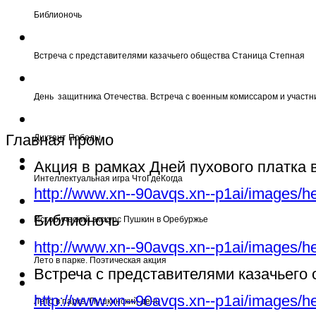
Библионочь
Встреча с представителями казачьего общества Станица Степная
День защитника Отечества. Встреча с военным комиссаром и участн
Главная промо
Диктант Победы
Акция в рамках Дней пухового платка
Интеллектуальная игра ЧтоГдеКогда
http://www.xn--90avqs.xn--p1ai/images/h
Библионочь
Исторический экскурс Пушкин в Оребуржье
http://www.xn--90avqs.xn--p1ai/images/h
Лето в парке. Поэтическая акция
Встреча с представителями казачьего
http://www.xn--90avqs.xn--p1ai/images/h
Лето в парке. Пушкинский день