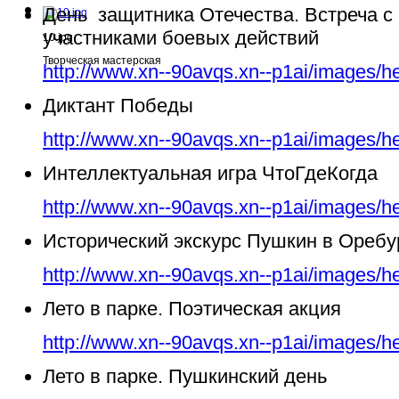
День защитника Отечества. Встреча с
участниками боевых действий
10.jpg
Творческая мастерская
http://www.xn--90avqs.xn--p1ai/images/h
Диктант Победы
http://www.xn--90avqs.xn--p1ai/images/h
Интеллектуальная игра ЧтоГдеКогда
http://www.xn--90avqs.xn--p1ai/images/h
Исторический экскурс Пушкин в Ореб
http://www.xn--90avqs.xn--p1ai/images/h
Лето в парке. Поэтическая акция
http://www.xn--90avqs.xn--p1ai/images/h
Лето в парке. Пушкинский день